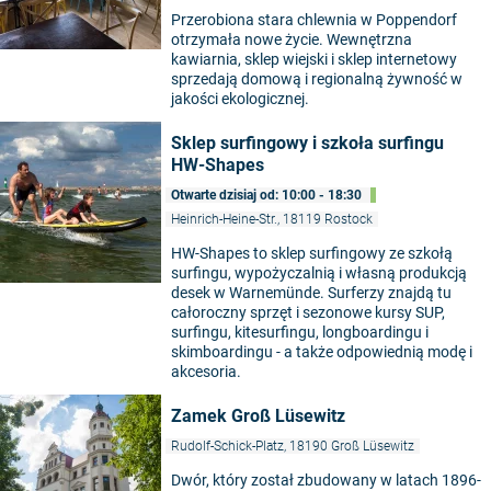
Przerobiona stara chlewnia w Poppendorf
otrzymała nowe życie. Wewnętrzna
kawiarnia, sklep wiejski i sklep internetowy
sprzedają domową i regionalną żywność w
jakości ekologicznej.
Sklep surfingowy i szkoła surfingu
HW-Shapes
Otwarte dzisiaj od: 10:00 - 18:30
Heinrich-Heine-Str., 18119 Rostock
HW-Shapes to sklep surfingowy ze szkołą
surfingu, wypożyczalnią i własną produkcją
desek w Warnemünde. Surferzy znajdą tu
całoroczny sprzęt i sezonowe kursy SUP,
surfingu, kitesurfingu, longboardingu i
skimboardingu - a także odpowiednią modę i
akcesoria.
Zamek Groß Lüsewitz
Rudolf-Schick-Platz, 18190 Groß Lüsewitz
Dwór, który został zbudowany w latach 1896-