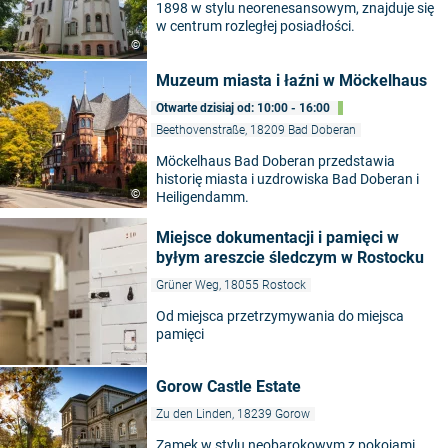
1898 w stylu neorenesansowym, znajduje się
w centrum rozległej posiadłości.
©
Muzeum miasta i łaźni w Möckelhaus
Otwarte dzisiaj od: 10:00 - 16:00
Beethovenstraße, 18209 Bad Doberan
Möckelhaus Bad Doberan przedstawia
historię miasta i uzdrowiska Bad Doberan i
©
Heiligendamm.
Miejsce dokumentacji i pamięci w
byłym areszcie śledczym w Rostocku
Grüner Weg, 18055 Rostock
Od miejsca przetrzymywania do miejsca
pamięci
Gorow Castle Estate
Zu den Linden, 18239 Gorow
Zamek w stylu neobarokowym z pokojami