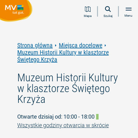
Przejdź
Przejdź
Przejdź
Przejdź
Menu
Mapa
Szukaj
do
do
do
do
treści
nawigacji
wyszukiwania
stopki
pełnotekstowego
Strona główna
Miejsca docelowe
Muzeum Historii Kultury w klasztorze
Świętego Krzyża
Muzeum Historii Kultury
w klasztorze Świętego
Krzyża
Otwarte dzisiaj od: 10:00 - 18:00
Wszystkie godziny otwarcia w skrócie