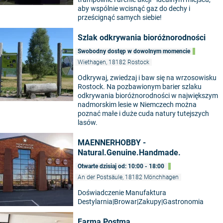
aby wspólnie wcisnąć gaz do dechy i
prześcignąć samych siebie!
Szlak odkrywania bioróżnorodności
Swobodny dostęp w dowolnym momencie
Wiethagen, 18182 Rostock
Odkrywaj, zwiedzaj i baw się na wrzosowisku
Rostock. Na pozbawionym barier szlaku
odkrywania bioróżnorodności w największym
nadmorskim lesie w Niemczech można
poznać małe i duże cuda natury tutejszych
lasów.
MAENNERHOBBY -
Natural.Genuine.Handmade.
Otwarte dzisiaj od: 10:00 - 18:00
An der Postsäule, 18182 Mönchhagen
Doświadczenie Manufaktura
Destylarnia|Browar|Zakupy|Gastronomia
Farma Postma