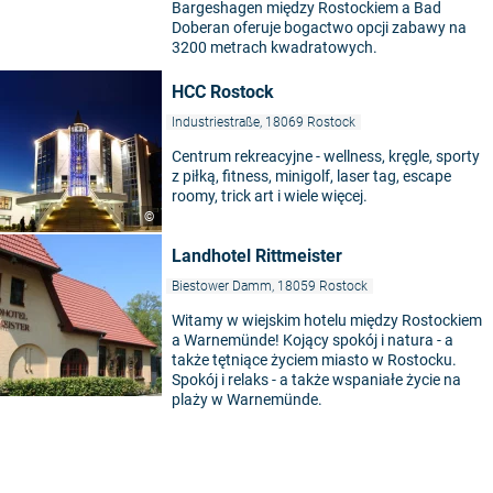
Bargeshagen między Rostockiem a Bad
Doberan oferuje bogactwo opcji zabawy na
3200 metrach kwadratowych.
HCC Rostock
Industriestraße, 18069 Rostock
Centrum rekreacyjne - wellness, kręgle, sporty
z piłką, fitness, minigolf, laser tag, escape
roomy, trick art i wiele więcej.
©
Landhotel Rittmeister
Biestower Damm, 18059 Rostock
Witamy w wiejskim hotelu między Rostockiem
a Warnemünde! Kojący spokój i natura - a
także tętniące życiem miasto w Rostocku.
Spokój i relaks - a także wspaniałe życie na
plaży w Warnemünde.