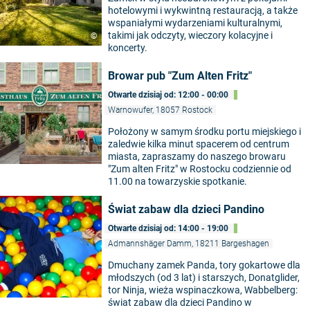
hotelowymi i wykwintną restauracją, a także
wspaniałymi wydarzeniami kulturalnymi,
takimi jak odczyty, wieczory kolacyjne i
©
koncerty.
Browar pub "Zum Alten Fritz"
Otwarte dzisiaj od: 12:00 - 00:00
Warnowufer, 18057 Rostock
Położony w samym środku portu miejskiego i
zaledwie kilka minut spacerem od centrum
miasta, zapraszamy do naszego browaru
"Zum alten Fritz" w Rostocku codziennie od
11.00 na towarzyskie spotkanie.
Świat zabaw dla dzieci Pandino
Otwarte dzisiaj od: 14:00 - 19:00
Admannshäger Damm, 18211 Bargeshagen
Dmuchany zamek Panda, tory gokartowe dla
młodszych (od 3 lat) i starszych, Donatglider,
tor Ninja, wieża wspinaczkowa, Wabbelberg:
świat zabaw dla dzieci Pandino w