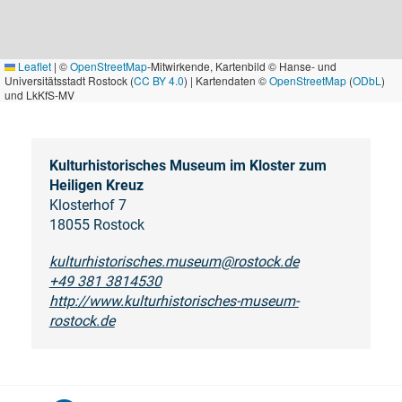
Leaflet
|
©
OpenStreetMap
-Mitwirkende, Kartenbild © Hanse- und
Universitätsstadt Rostock (
CC BY 4.0
) | Kartendaten ©
OpenStreetMap
(
ODbL
)
und LkKfS-MV
Kulturhistorisches Museum im Kloster zum
Heiligen Kreuz
Klosterhof 7
18055 Rostock
kulturhistorisches.museum@rostock.de
+49 381 3814530
http://www.kulturhistorisches-museum-
rostock.de