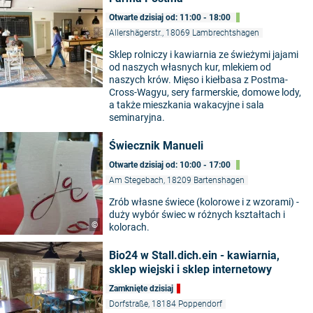
Otwarte dzisiaj od: 11:00 - 18:00
Allershägerstr., 18069 Lambrechtshagen
Sklep rolniczy i kawiarnia ze świeżymi jajami
od naszych własnych kur, mlekiem od
naszych krów. Mięso i kiełbasa z Postma-
Cross-Wagyu, sery farmerskie, domowe lody,
a także mieszkania wakacyjne i sala
seminaryjna.
Świecznik Manueli
Otwarte dzisiaj od: 10:00 - 17:00
Am Stegebach, 18209 Bartenshagen
Zrób własne świece (kolorowe i z wzorami) -
duży wybór świec w różnych kształtach i
©
kolorach.
Bio24 w Stall.dich.ein - kawiarnia,
sklep wiejski i sklep internetowy
Zamknięte dzisiaj
Dorfstraße, 18184 Poppendorf