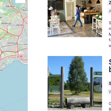
Z
A
S
n
©
M
f
w
W
O
R