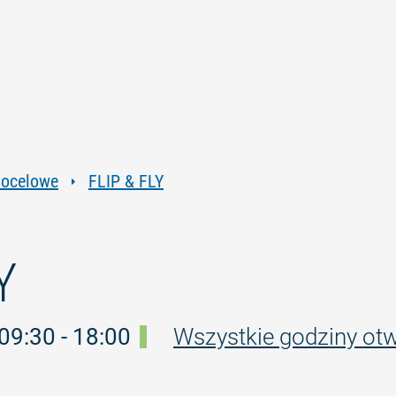
Przejdź
Przejdź
Przejdź
Przejdź
do
do
do
do
treści
nawigacji
wyszukiwania
stopki
pełnotekstowego
docelowe
FLIP & FLY
Y
 09:30 - 18:00
Wszystkie godziny otw