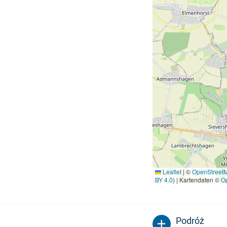
Leaflet
|
©
OpenStreet
BY 4.0
) | Kartendaten ©
O
Podróż