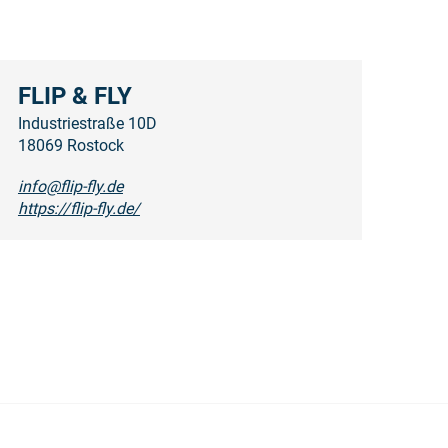
FLIP & FLY
Industriestraße 10D
18069 Rostock
info@flip-fly.de
https://flip-fly.de/