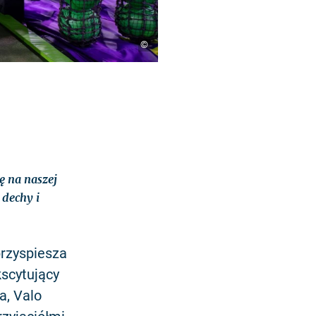
©
ę na naszej
 dechy i
przyspiesza
kscytujący
a, Valo