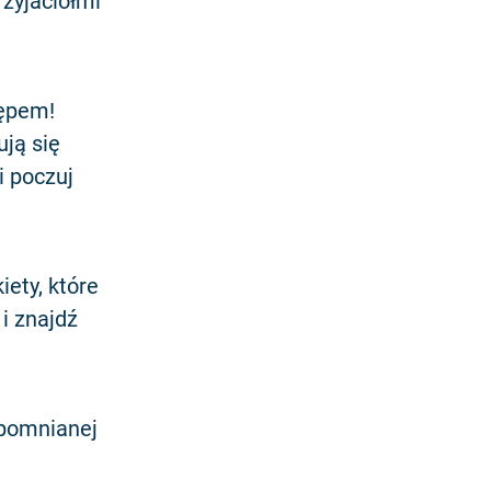
rzyjaciółmi
tępem!
ją się
i poczuj
ety, które
i znajdź
apomnianej