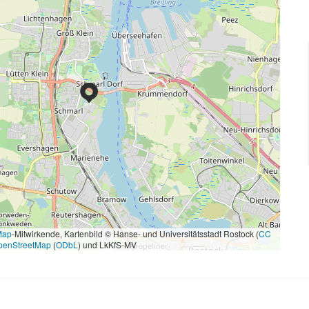
Map
-Mitwirkende, Kartenbild © Hanse- und Universitätsstadt Rostock (
CC
penStreetMap
(
ODbL
) und LkKfS-MV