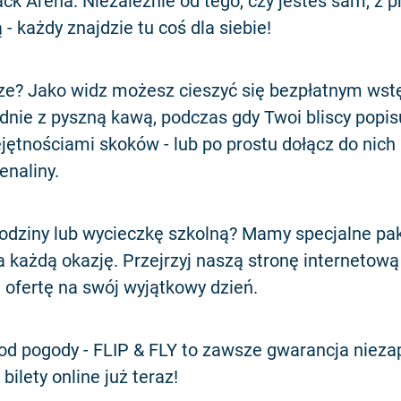
ack Arena. Niezależnie od tego, czy jesteś sam, z p
 - każdy znajdzie tu coś dla siebie!
sze? Jako widz możesz cieszyć się bezpłatnym ws
nie z pyszną kawą, podczas gdy Twoi bliscy popisu
ętnościami skoków - lub po prostu dołącz do nich 
enaliny.
odziny lub wycieczkę szkolną? Mamy specjalne paki
a każdą okazję. Przejrzyj naszą stronę internetową 
ofertę na swój wyjątkowy dzień.
 od pogody - FLIP & FLY to zawsze gwarancja niez
bilety online już teraz!