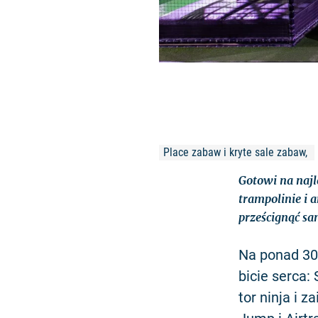
Place zabaw i kryte sale zabaw, 
Gotowi na najl
trampolinie i 
prześcignąć sa
Na ponad 300
bicie serca:
tor ninja i z