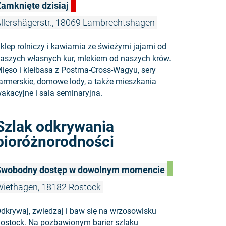
amknięte dzisiaj
llershägerstr., 18069 Lambrechtshagen
klep rolniczy i kawiarnia ze świeżymi jajami od
aszych własnych kur, mlekiem od naszych krów.
ięso i kiełbasa z Postma-Cross-Wagyu, sery
armerskie, domowe lody, a także mieszkania
akacyjne i sala seminaryjna.
Czytaj więc
Szlak odkrywania
bioróżnorodności
Swobodny dostęp w dowolnym momencie
iethagen, 18182 Rostock
dkrywaj, zwiedzaj i baw się na wrzosowisku
ostock. Na pozbawionym barier szlaku