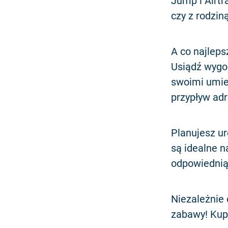
Jump i Airtr
czy z rodziną
A co najlep
Usiądź wygod
swoimi umiej
przypływ adr
Planujesz ur
są idealne n
odpowiednią 
Niezależnie
zabawy! Kup 