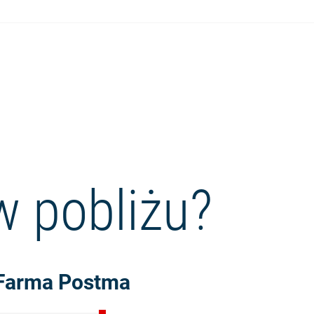
w pobliżu?
Czytaj wię
Farma Postma