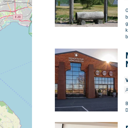
O
b
g
k
b
V
A
B
D