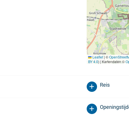
Leaflet
|
©
OpenStreet
BY 4.0
) | Kartendaten ©
O
Reis
Openingstij