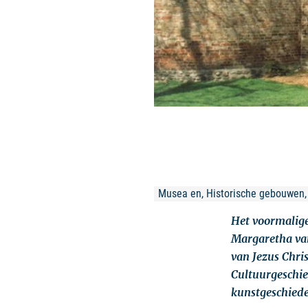
Musea en, Historische gebouwen,
Het voormalige
Margaretha van
van Jezus Chri
Cultuurgeschied
kunstgeschied