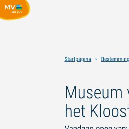
Startpagina
Bestemmin
Museum v
het Kloost
Vandaag open van: 