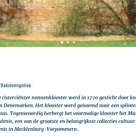
 Baksteengotiek
 cisterciënzer nonnenklooster werd in 1270 gesticht door k
 Denemarken. Het klooster werd genoemd naar een splinter
stus. Tegenwoordig herbergt het voormalige klooster het M
enis, een van de grootste en belangrijkste collecties cultuur
enis in Mecklenburg-Vorpommern.