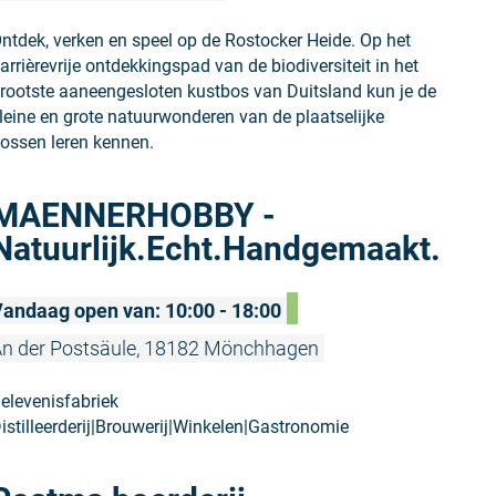
ntdek, verken en speel op de Rostocker Heide. Op het
arrièrevrije ontdekkingspad van de biodiversiteit in het
rootste aaneengesloten kustbos van Duitsland kun je de
leine en grote natuurwonderen van de plaatselijke
ossen leren kennen.
Meer lezen
MAENNERHOBBY -
Natuurlijk.Echt.Handgemaakt.
andaag open van: 10:00 - 18:00
n der Postsäule, 18182 Mönchhagen
elevenisfabriek
istilleerderij|Brouwerij|Winkelen|Gastronomie
Meer lezen: