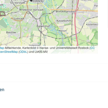
Map
-Mitwirkende, Kartenbild © Hanse- und Universitätsstadt Rostock (
CC
penStreetMap
(
ODbL
) und LkKfS-MV
den