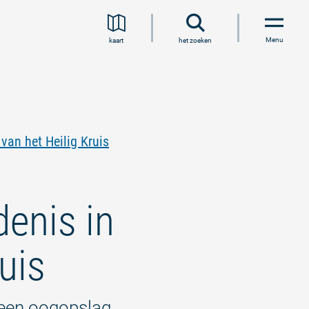
Menu
kaart
het zoeken
van het Heilig Kruis
enis in
uis
n een oogopslag