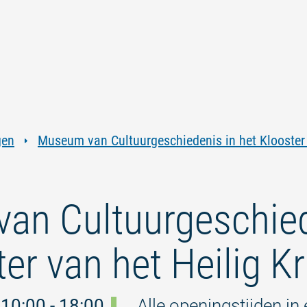
Ga
Ga
Ga
Ga
naar
naar
naar
naar
inhoud
navigatie
zoeken
voettekst
in
volledige
tekst
gen
Museum van Cultuurgeschiedenis in het Klooster 
an Cultuurgeschied
er van het Heilig Kr
10:00 - 18:00
Alle openingstijden i