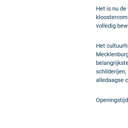
Het is nu de
kloostercomp
volledig bew
Het cultuur
Mecklenburg
belangrijkst
schilderijen,
alledaagse c
Openingstijd