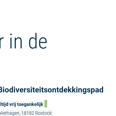
r in de
Meer lezen:
Biodiversiteitsontdekkingspad
ltijd vrij toegankelijk
iethagen, 18182 Rostock