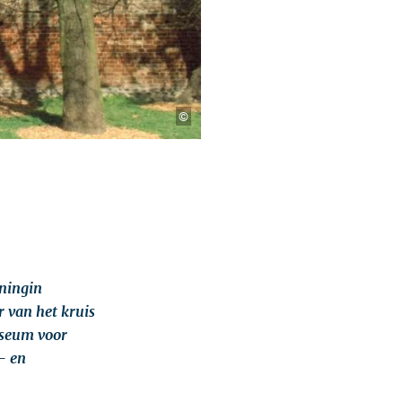
©
oningin
 van het kruis
useum voor
- en