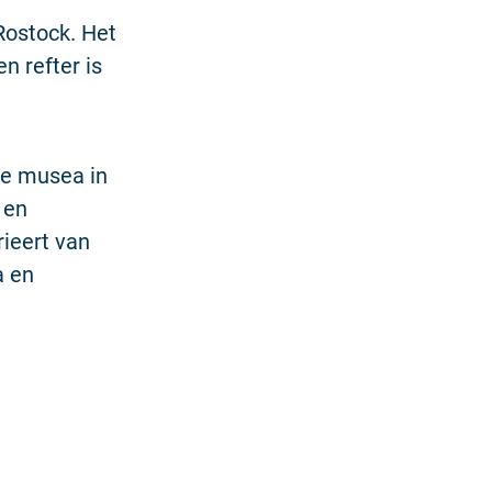
Rostock. Het
n refter is
te musea in
 en
rieert van
a en