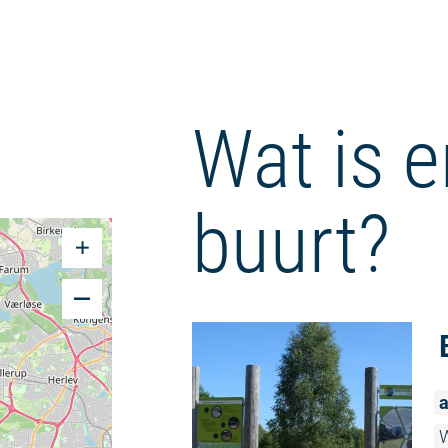
Wat is e
buurt?
a
W