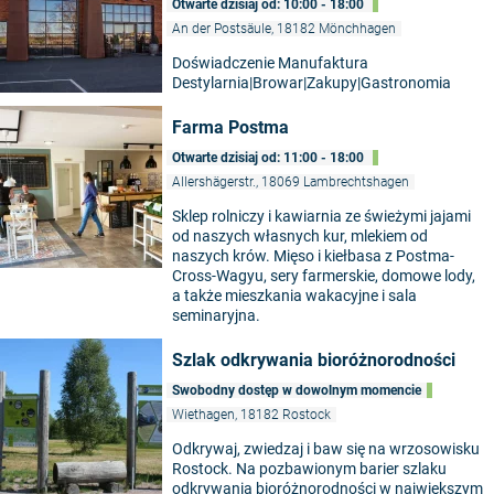
Otwarte dzisiaj od: 10:00 - 18:00
An der Postsäule, 18182 Mönchhagen
Doświadczenie Manufaktura
Destylarnia|Browar|Zakupy|Gastronomia
Farma Postma
Otwarte dzisiaj od: 11:00 - 18:00
Allershägerstr., 18069 Lambrechtshagen
Sklep rolniczy i kawiarnia ze świeżymi jajami
od naszych własnych kur, mlekiem od
naszych krów. Mięso i kiełbasa z Postma-
Cross-Wagyu, sery farmerskie, domowe lody,
a także mieszkania wakacyjne i sala
seminaryjna.
Szlak odkrywania bioróżnorodności
Swobodny dostęp w dowolnym momencie
Wiethagen, 18182 Rostock
Odkrywaj, zwiedzaj i baw się na wrzosowisku
Rostock. Na pozbawionym barier szlaku
odkrywania bioróżnorodności w największym