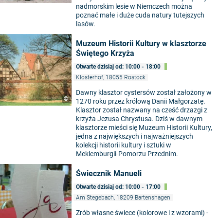
nadmorskim lesie w Niemczech można
poznać małe i duże cuda natury tutejszych
lasów.
Muzeum Historii Kultury w klasztorze
Świętego Krzyża
Otwarte dzisiaj od: 10:00 - 18:00
Klosterhof, 18055 Rostock
Dawny klasztor cystersów został założony w
©
1270 roku przez królową Danii Małgorzatę.
Klasztor został nazwany na cześć drzazgi z
krzyża Jezusa Chrystusa. Dziś w dawnym
klasztorze mieści się Muzeum Historii Kultury,
jedna z największych i najważniejszych
kolekcji historii kultury i sztuki w
Meklemburgii-Pomorzu Przednim.
Świecznik Manueli
Otwarte dzisiaj od: 10:00 - 17:00
Am Stegebach, 18209 Bartenshagen
Zrób własne świece (kolorowe i z wzorami) -