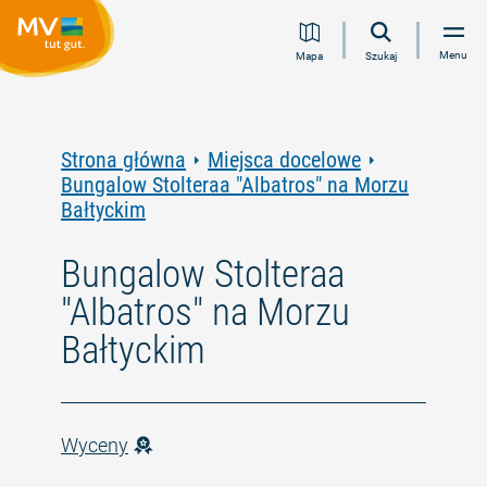
Przejdź
Przejdź
Przejdź
Przejdź
Menu
Mapa
Szukaj
do
do
do
do
treści
nawigacji
wyszukiwania
stopki
pełnotekstowego
Strona główna
Miejsca docelowe
Bungalow Stolteraa "Albatros" na Morzu
Bałtyckim
Bungalow Stolteraa
"Albatros" na Morzu
Bałtyckim
Wyceny