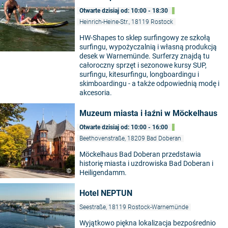
Otwarte dzisiaj od: 10:00 - 18:30
Heinrich-Heine-Str., 18119 Rostock
HW-Shapes to sklep surfingowy ze szkołą
surfingu, wypożyczalnią i własną produkcją
desek w Warnemünde. Surferzy znajdą tu
całoroczny sprzęt i sezonowe kursy SUP,
surfingu, kitesurfingu, longboardingu i
skimboardingu - a także odpowiednią modę i
akcesoria.
Muzeum miasta i łaźni w Möckelhaus
Otwarte dzisiaj od: 10:00 - 16:00
Beethovenstraße, 18209 Bad Doberan
Möckelhaus Bad Doberan przedstawia
historię miasta i uzdrowiska Bad Doberan i
©
Heiligendamm.
Hotel NEPTUN
Seestraße, 18119 Rostock-Warnemünde
Wyjątkowo piękna lokalizacja bezpośrednio