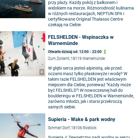
przy plaży. Każdy pokój z balkonem i
widokiem na morze. Różnorodność kulinarna
w różnych restauracjach, NEPTUN SPA i
certyfikowane Original Thalasso Centre
czekają na Ciebie.
FELSHELDEN - Wspinaczka w
Warnemünde
Otwarte dzisiaj od: 12:00 - 22:00
Zum Zollamt, 18119 Warnemünde
W głębi serca jesteś alpinistą, ale przed
©
oczami masz tylko płaskowyże i wodę? W
takim razie FELSHELDEN jest właściwym
miejscem dla Ciebie, ponieważ "Każdy może
być FELSHELD"! W nowoczesnej hali do
boulderingu w FELSHELDEN w Warnemünde,
zarówno młodzi, jak i starsi przekroczą
samych siebie.
Supieria - Wake & park wodny
Schmarl Dorf, 18106 Rostock
Supieria // Zewnętrzny park wodny w sercu