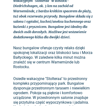
wakacyjnym "Stolteraa" w Rostock-
Diedrichshagen, ok. 3 km na zachód od
Warnemünde, z bardzo krótkim spacerem do plaży,
tuż obok rezerwatu przyrody. Bungalow składa się z
salonu i sypialni, kuchni/aneksu kuchennego oraz
łazienki z prysznicem. Bungalow jest idealny dla
dwóch osób dorosłych. Możliwe jest wstawienie
dodatkowego łóżka dla dwójki dzieci.
Nasz bungalow oferuje czysty relaks dzięki
spokojnej lokalizacji oraz bliskości lasu i Morza
Bałtyckiego. W zaledwie kilka minut można
znaleźć się w centrum Warnemünde lub
Rostocku.
Osiedle wakacyjne "Stolteraa" to przestronny
kompleks przypominający park. Bungalow
dysponuje przestronnym tarasem i niewielkim
ogrodem. Pokoje są pięknie i komfortowo
urządzone. W przestronnym salonie znajduje
się przytulna część wypoczynkowa i jadalnia.