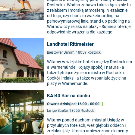
Rostocku. Wodna zabawa i akcja łączą się tu
z relaksem i morską atmosferą. Niezależnie
od tego, czy chodzi o wakeboarding na
©
pełnowymiarowej linie, stand-up paddling na
Warnow czy relaks na plaży - Supieria oferuje
odpowiednie wrażenia dla każdego.
Landhotel Rittmeister
Biestower Damm, 18059 Rostock
Witamy w wiejskim hotelu między Rostockiem
a Warnemünde! Kojący spokój i natura - a
także tętniące życiem miasto w Rostocku.
Spokój i relaks - a także wspaniałe życie na
plaży w Warnemünde.
KAI40 Bar na dachu
Otwarte dzisiaj od: 16:00 - 00:00
Lange Straße, 18055 Rostock
Witamy ponad dachami miasta! Usiądź w
przytulnych fotelach, weź głęboki oddech i
©
zrelaksuj się. Uroczo umieszczone elementy