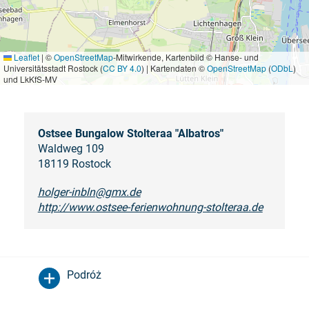
Leaflet
|
©
OpenStreetMap
-Mitwirkende, Kartenbild © Hanse- und
Universitätsstadt Rostock (
CC BY 4.0
) | Kartendaten ©
OpenStreetMap
(
ODbL
)
und LkKfS-MV
Ostsee Bungalow Stolteraa "Albatros"
Waldweg 109
18119 Rostock
holger-inbln@gmx.de
http://www.ostsee-ferienwohnung-stolteraa.de
Podróż