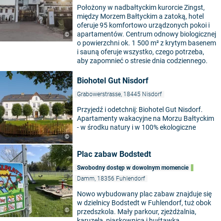
Położony w nadbałtyckim kurorcie Zingst,
między Morzem Bałtyckim a zatoką, hotel
oferuje 95 komfortowo urządzonych pokoi i
apartamentów. Centrum odnowy biologicznej
©
o powierzchni ok. 1 500 m² z krytym basenem
i sauną oferuje wszystko, czego potrzeba,
aby zapomnieć o stresie dnia codziennego.
Biohotel Gut Nisdorf
Grabowerstrasse, 18445 Nisdorf
Przyjedź i odetchnij: Biohotel Gut Nisdorf.
Apartamenty wakacyjne na Morzu Bałtyckim
- w środku natury i w 100% ekologiczne
©
Plac zabaw Bodstedt
Swobodny dostęp w dowolnym momencie
Damm, 18356 Fuhlendorf
Nowo wybudowany plac zabaw znajduje się
w dzielnicy Bodstedt w Fuhlendorf, tuż obok
©
przedszkola. Mały parkour, zjeżdżalnia,
karuzela, piaskownica i huśtawka