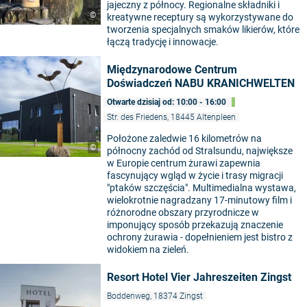
jajeczny z północy. Regionalne składniki i
©
kreatywne receptury są wykorzystywane do
tworzenia specjalnych smaków likierów, które
łączą tradycję i innowacje.
Międzynarodowe Centrum
Doświadczeń NABU KRANICHWELTEN
Otwarte dzisiaj od: 10:00 - 16:00
Str. des Friedens, 18445 Altenpleen
Położone zaledwie 16 kilometrów na
©
północny zachód od Stralsundu, największe
w Europie centrum żurawi zapewnia
fascynujący wgląd w życie i trasy migracji
"ptaków szczęścia". Multimedialna wystawa,
wielokrotnie nagradzany 17-minutowy film i
różnorodne obszary przyrodnicze w
imponujący sposób przekazują znaczenie
ochrony żurawia - dopełnieniem jest bistro z
widokiem na zieleń.
Resort Hotel Vier Jahreszeiten Zingst
Boddenweg, 18374 Zingst