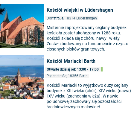
Kościół wiejski w Lüdershagen
Dorfstraße, 18314 Lüdershagen
Misternie zaprojektowany ceglany budynek
kościoła został ukończony w 1288 roku.
Kościół składa się z chóru, nawy i wieży.
Został zbudowany na fundamencie z czysto
ciosanych bloków granitowych.
Kościół Mariacki Barth
Otwarte dzisiaj od: 13:00 - 17:00
Papenstraße, 18356 Barth
Kościół Mariacki to wyjątkowo duży ceglany
5
budynek z XIII wieku (chór), XIV wieku (nawa)
©
i XV wieku (zachodnia wieża). W nawie
południowej zachowały się pozostałości
średniowiecznych malowideł.