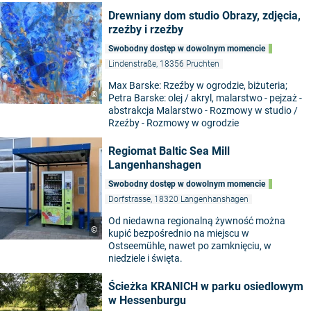
Drewniany dom studio Obrazy, zdjęcia,
rzeźby i rzeźby
Swobodny dostęp w dowolnym momencie
Lindenstraße, 18356 Pruchten
Max Barske: Rzeźby w ogrodzie, biżuteria;
©
Petra Barske: olej / akryl, malarstwo - pejzaż -
abstrakcja Malarstwo - Rozmowy w studio /
Rzeźby - Rozmowy w ogrodzie
Regiomat Baltic Sea Mill
Langenhanshagen
Swobodny dostęp w dowolnym momencie
Dorfstrasse, 18320 Langenhanshagen
Od niedawna regionalną żywność można
©
kupić bezpośrednio na miejscu w
Ostseemühle, nawet po zamknięciu, w
niedziele i święta.
Ścieżka KRANICH w parku osiedlowym
w Hessenburgu