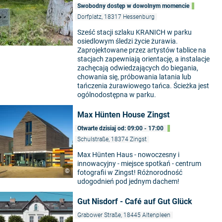
Swobodny dostęp w dowolnym momencie
Dorfplatz, 18317 Hessenburg
Sześć stacji szlaku KRANICH w parku
osiedlowym śledzi życie żurawia.
Zaprojektowane przez artystów tablice na
stacjach zapewniają orientację, a instalacje
zachęcają odwiedzających do biegania,
chowania się, próbowania latania lub
tańczenia żurawiowego tańca. Ścieżka jest
ogólnodostępna w parku.
Max Hünten House Zingst
Otwarte dzisiaj od: 09:00 - 17:00
Schulstraße, 18374 Zingst
Max Hünten Haus - nowoczesny i
innowacyjny - miejsce spotkań - centrum
©
fotografii w Zingst! Różnorodność
udogodnień pod jednym dachem!
Gut Nisdorf - Café auf Gut Glück
Grabower Straße, 18445 Altenpleen