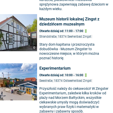
sprężynowa zapewniają zabawę dzieciom w
każdym wieku.
Muzeum historii lokalnej Zingst z
dziedzińcem muzealnym
Otwarte dzisiaj od: 11:00 - 17:00
Strandstraße, 18374 Seeheilbad Zingst
Stary dom kapitana i przezroczysta
©
dobudówka - Muzeum Zingster to
nowoczesne miejsce, w którym można
poznać historię.
Experimentarium
Otwarte dzisiaj od: 10:00 - 16:00
Seestraße, 18374 Ostseeheilbad Zingst
Przyszłość należy do ciekawości! W Zingster
Experimentarium, zaledwie kilka kroków od
©
plaży nad Morzem Bałtyckim, wszystkie
ciekawskie umysły mogą doświadczyć
wybranych praw fizyki i matematyki w
zabawny i zabawny sposób.