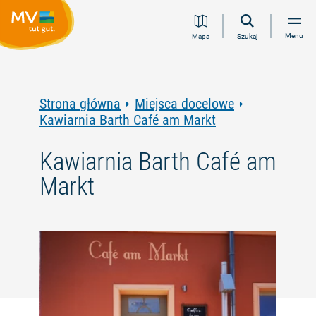
Przejdź
Przejdź
Przejdź
Przejdź
Menu
Mapa
Szukaj
do
do
do
do
treści
nawigacji
wyszukiwania
stopki
pełnotekstowego
Strona główna
Miejsca docelowe
Kawiarnia Barth Café am Markt
Kawiarnia Barth Café am
Markt