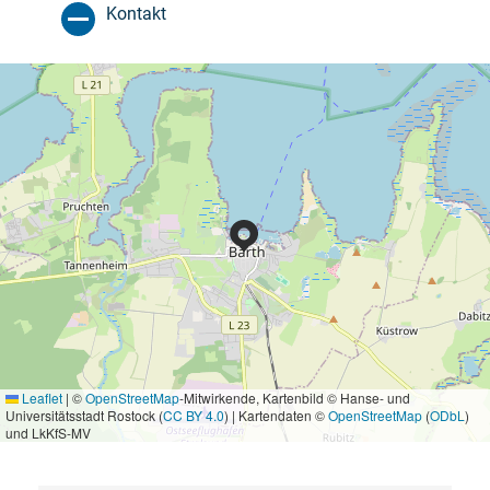
Kontakt
Leaflet
|
©
OpenStreetMap
-Mitwirkende, Kartenbild © Hanse- und
Universitätsstadt Rostock (
CC BY 4.0
) | Kartendaten ©
OpenStreetMap
(
ODbL
)
und LkKfS-MV