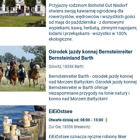
Przyjazny rodzinom Biohotel Gut Nisdorf
otwiera swoją kawiarnię ogrodową dla
rowerzystów, wędrowców i wszystkich gości
od maja do października - z domowymi
©
wypiekami, kawą, herbatą, zimnymi napojami,
lodami i przekąskami - wszystko w 100%
ekologiczne.
Ośrodek jazdy konnej Bernsteinreiter
Bernsteinland Barth
Glöwitz, 18356 Barth
Bernsteinreiter Barth - ośrodek jazdy konnej
nad Morzem Bałtyckim: Ośrodek jazdy konnej
©
Bernsteinreiter w Barth oferuje
niezapomniane przygody na łonie natury i
konno nad Morzem Bałtyckim!
EiEiOstsee
Otwarte dzisiaj od: 08:00 - 15:00
Zur Oie, 18356 Bresewitz
EiEiOstsee oznacza ręcznie robiony likier