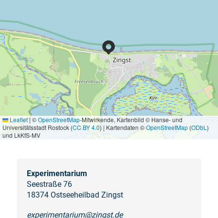
Leaflet
|
©
OpenStreetMap
-Mitwirkende, Kartenbild © Hanse- und
Universitätsstadt Rostock (
CC BY 4.0
) | Kartendaten ©
OpenStreetMap
(
ODbL
)
und LkKfS-MV
Experimentarium
Seestraße 76
18374 Ostseeheilbad Zingst
experimentarium@zingst.de