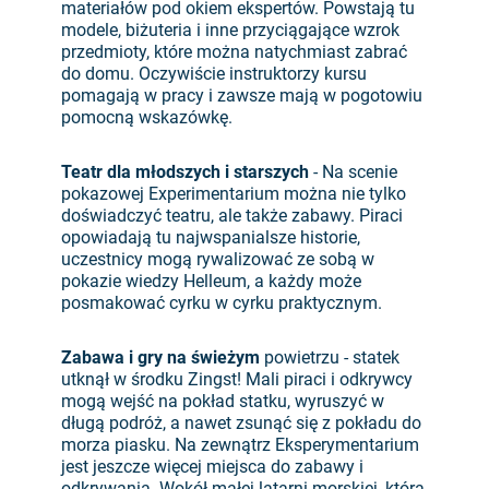
materiałów pod okiem ekspertów. Powstają tu
modele, biżuteria i inne przyciągające wzrok
przedmioty, które można natychmiast zabrać
do domu. Oczywiście instruktorzy kursu
pomagają w pracy i zawsze mają w pogotowiu
pomocną wskazówkę.
Teatr dla młodszych i starszych
- Na scenie
pokazowej Experimentarium można nie tylko
doświadczyć teatru, ale także zabawy. Piraci
opowiadają tu najwspanialsze historie,
uczestnicy mogą rywalizować ze sobą w
pokazie wiedzy Helleum, a każdy może
posmakować cyrku w cyrku praktycznym.
Zabawa i gry na świeżym
powietrzu - statek
utknął w środku Zingst! Mali piraci i odkrywcy
mogą wejść na pokład statku, wyruszyć w
długą podróż, a nawet zsunąć się z pokładu do
morza piasku. Na zewnątrz Eksperymentarium
jest jeszcze więcej miejsca do zabawy i
odkrywania. Wokół małej latarni morskiej, którą