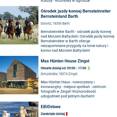
Rzeźby - Rozmowy w ogrodzie
Ośrodek jazdy konnej Bernsteinreiter
Bernsteinland Barth
Glöwitz, 18356 Barth
Bernsteinreiter Barth - ośrodek jazdy konnej
nad Morzem Bałtyckim: Ośrodek jazdy konnej
©
Bernsteinreiter w Barth oferuje
niezapomniane przygody na łonie natury i
konno nad Morzem Bałtyckim!
Max Hünten House Zingst
Otwarte dzisiaj od: 09:00 - 17:00
Schulstraße, 18374 Zingst
Max Hünten Haus - nowoczesny i
innowacyjny - miejsce spotkań - centrum
©
fotografii w Zingst! Różnorodność
udogodnień pod jednym dachem!
EiEiOstsee
Zamknięte dzisiaj