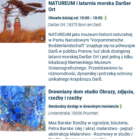
NATUREUM i latarnia morska Darßer
Ort
Otwarte dzisiaj od: 10:00 - 18:00
Darßer Ort, 18375 Born am Darß
NATUREUM jako muzeum historii naturalnej
©
w Parku Narodowym "Vorpommersche
Boddenlandschaft" znajduje się na półwyspie
Darß w pobliżu Prerow, tuż obok dostępnej
latarni morskiej Darßer Ort i jest jedną z kilku
lokalizacji Niemieckiego Muzeum
Oceanograficznego. Przedstawiono tu
różnorodność, dynamikę i potrzebę ochrony
unikalnego krajobrazu Darß.
Drewniany dom studio Obrazy, zdjęcia,
rzeźby i rzeźby
Swobodny dostęp w dowolnym momencie
Lindenstraße, 18356 Pruchten
Max Barske: Rzeźby w ogrodzie, biżuteria;
©
Petra Barske: olej / akryl, malarstwo - pejzaż -
abstrakcja Malarstwo - Rozmowy w studio /