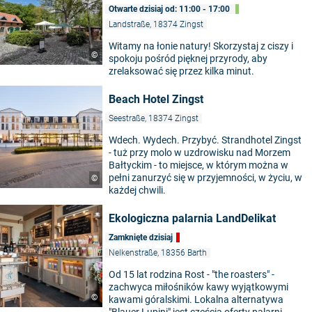
Otwarte dzisiaj od: 11:00 - 17:00
Landstraße, 18374 Zingst
Witamy na łonie natury! Skorzystaj z ciszy i
©
spokoju pośród pięknej przyrody, aby
zrelaksować się przez kilka minut.
Beach Hotel Zingst
Seestraße, 18374 Zingst
Wdech. Wydech. Przybyć. Strandhotel Zingst
- tuż przy molo w uzdrowisku nad Morzem
Bałtyckim - to miejsce, w którym można w
pełni zanurzyć się w przyjemności, w życiu, w
©
każdej chwili.
Ekologiczna palarnia LandDelikat
Zamknięte dzisiaj
Nelkenstraße, 18356 Barth
Od 15 lat rodzina Rost - "the roasters" -
zachwyca miłośników kawy wyjątkowymi
©
kawami góralskimi. Lokalna alternatywa
"Blauer Lupini" jest częścią oferty palarni