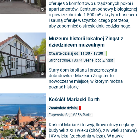
oferuje 95 komfortowo urządzonych pokoi i
apartamentów. Centrum odnowy biologicznej
©
o powierzchni ok. 1 500 m² z krytym basenem
i sauną oferuje wszystko, czego potrzeba,
aby zapomnieć o stresie dnia codziennego.
Muzeum historii lokalnej Zingst z
dziedzińcem muzealnym
Otwarte dzisiaj od: 11:00 - 17:00
Strandstraße, 18374 Seeheilbad Zingst
Stary dom kapitana i przezroczysta
©
dobudówka - Muzeum Zingster to
nowoczesne miejsce, w którym można
poznać historię.
Kościół Mariacki Barth
Zamknięte dzisiaj
Papenstraße, 18356 Barth
Kościół Mariacki to wyjątkowo duży ceglany
budynek z XIII wieku (chór), XIV wieku (nawa)
©
i XV wieku (zachodnia wieża). W nawie