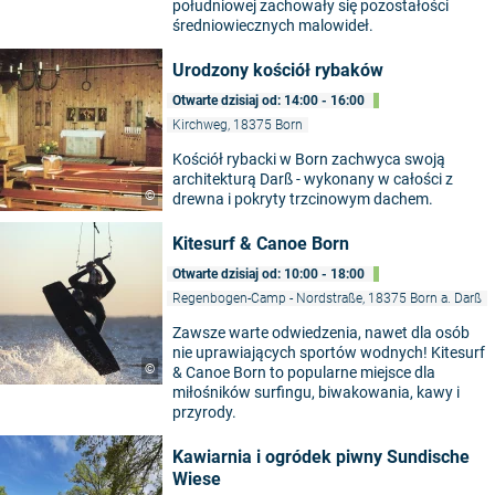
południowej zachowały się pozostałości
średniowiecznych malowideł.
Urodzony kościół rybaków
Otwarte dzisiaj od: 14:00 - 16:00
Kirchweg, 18375 Born
Kościół rybacki w Born zachwyca swoją
architekturą Darß - wykonany w całości z
©
drewna i pokryty trzcinowym dachem.
Kitesurf & Canoe Born
Otwarte dzisiaj od: 10:00 - 18:00
Regenbogen-Camp - Nordstraße, 18375 Born a. Darß
Zawsze warte odwiedzenia, nawet dla osób
nie uprawiających sportów wodnych! Kitesurf
©
& Canoe Born to popularne miejsce dla
miłośników surfingu, biwakowania, kawy i
przyrody.
Kawiarnia i ogródek piwny Sundische
Wiese