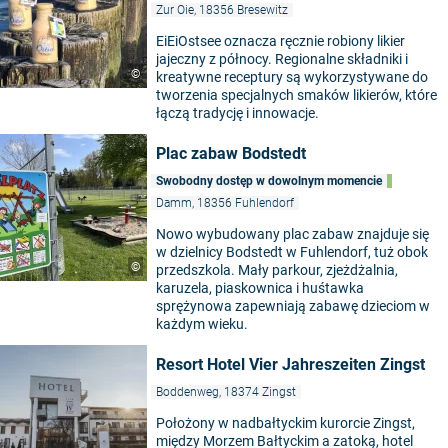
Zur Oie, 18356 Bresewitz
EiEiOstsee oznacza ręcznie robiony likier
jajeczny z północy. Regionalne składniki i
©
kreatywne receptury są wykorzystywane do
tworzenia specjalnych smaków likierów, które
łączą tradycję i innowacje.
Plac zabaw Bodstedt
Swobodny dostęp w dowolnym momencie
Damm, 18356 Fuhlendorf
Nowo wybudowany plac zabaw znajduje się
w dzielnicy Bodstedt w Fuhlendorf, tuż obok
©
przedszkola. Mały parkour, zjeżdżalnia,
karuzela, piaskownica i huśtawka
sprężynowa zapewniają zabawę dzieciom w
każdym wieku.
Resort Hotel Vier Jahreszeiten Zingst
Boddenweg, 18374 Zingst
Położony w nadbałtyckim kurorcie Zingst,
między Morzem Bałtyckim a zatoką, hotel