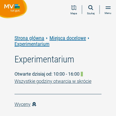
Przejdź
Przejdź
Przejdź
Przejdź
Menu
Mapa
Szukaj
do
do
do
do
treści
nawigacji
wyszukiwania
stopki
pełnotekstowego
Strona główna
Miejsca docelowe
Experimentarium
Experimentarium
Otwarte dzisiaj od: 10:00 - 16:00
Wszystkie godziny otwarcia w skrócie
Wyceny