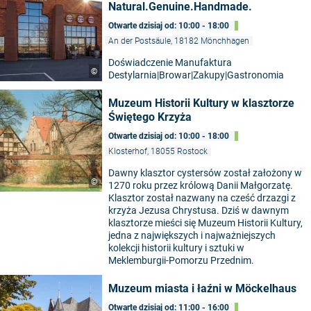
Natural.Genuine.Handmade.
Otwarte dzisiaj od: 10:00 - 18:00
An der Postsäule, 18182 Mönchhagen
Doświadczenie Manufaktura
©
Destylarnia|Browar|Zakupy|Gastronomia
Muzeum Historii Kultury w klasztorze
Świętego Krzyża
Otwarte dzisiaj od: 10:00 - 18:00
Klosterhof, 18055 Rostock
Dawny klasztor cystersów został założony w
©
1270 roku przez królową Danii Małgorzatę.
Klasztor został nazwany na cześć drzazgi z
krzyża Jezusa Chrystusa. Dziś w dawnym
klasztorze mieści się Muzeum Historii Kultury,
jedna z największych i najważniejszych
kolekcji historii kultury i sztuki w
Meklemburgii-Pomorzu Przednim.
Muzeum miasta i łaźni w Möckelhaus
Otwarte dzisiaj od: 11:00 - 16:00