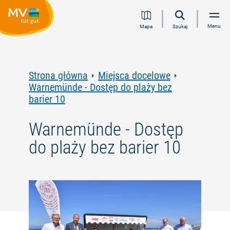
Przejdź
Przejdź
Przejdź
Przejdź
Menu
Mapa
Szukaj
do
do
do
do
treści
nawigacji
wyszukiwania
stopki
pełnotekstowego
Strona główna
Miejsca docelowe
Warnemünde - Dostęp do plaży bez
barier 10
Warnemünde - Dostęp
do plaży bez barier 10