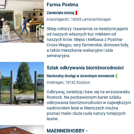
Farma Postma
Zamknięte dzisiaj
Allershägerstr., 18069 Lambrechtshagen
Sklep rolniczy i kawiarnia ze świeżymi jajami
od naszych własnych kur, mlekiem od
©
naszych krów. Mięso i kiełbasa z Postma-
Cross-Wagyu, sery farmerskie, domowe lody,
a także mieszkania wakacyjne i sala
seminaryjna.
Szlak odkrywania bioróżnorodności
Swobodny dostęp w dowolnym momencie
Wiethagen, 18182 Rostock
Odkrywaj, zwiedzaj i baw się na wrzosowisku
Rostock. Na pozbawionym barier szlaku
©
odkrywania bioróżnorodności w największym
nadmorskim lesie w Niemczech można
poznać małe i duże cuda natury tutejszych
lasów.
MAENNERHOBBY -