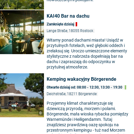
©
KAI40 Bar na dachu
Zamknięte dzisiaj
Lange Straße, 18055 Rostock
Witamy ponad dachami miasta! Usiądź w
przytulnych fotelach, weź głęboki oddech i
©
zrelaksuj się. Uroczo umieszczone elementy
stylistyczne z nabrzeża dopełniają bar na
dachu i zapraszają do odpoczynku w
przytulnej atmosferze.
Kemping wakacyjny Börgerende
Otwarte dzisiaj od: 08:00 - 12:30, 13:30 - 19:30
Deichstraße, 18211 Börgerende
Przyjemny klimat charakteryzuje się
dziewiczą przyrodą, morzem i polami.
©
Börgerende, mała wioska rybacka pomiędzy
Warnemünde i Heiligendamm. Tutaj
znajdziesz prawdziwą oazę spokoju na
przestronnym kempingu - tuż nad Morzem