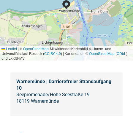
Leaflet
|
©
OpenStreetMap
-Mitwirkende, Kartenbild © Hanse- und
Universitätsstadt Rostock (
CC BY 4.0
) | Kartendaten ©
OpenStreetMap
(
ODbL
)
und LkKfS-MV
Warnemünde | Barrierefreier Strandaufgang
10
Seepromenade/Höhe Seestraße 19
18119 Warnemünde