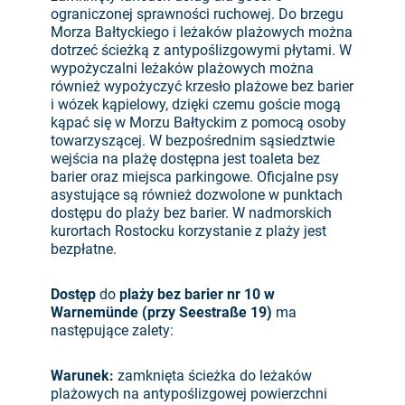
ograniczonej sprawności ruchowej. Do brzegu
Morza Bałtyckiego i leżaków plażowych można
dotrzeć ścieżką z antypoślizgowymi płytami. W
wypożyczalni leżaków plażowych można
również wypożyczyć krzesło plażowe bez barier
i wózek kąpielowy, dzięki czemu goście mogą
kąpać się w Morzu Bałtyckim z pomocą osoby
towarzyszącej. W bezpośrednim sąsiedztwie
wejścia na plażę dostępna jest toaleta bez
barier oraz miejsca parkingowe. Oficjalne psy
asystujące są również dozwolone w punktach
dostępu do plaży bez barier. W nadmorskich
kurortach Rostocku korzystanie z plaży jest
bezpłatne.
Dostęp
do
plaży bez barier nr 10 w
Warnemünde (przy Seestraße 19)
ma
następujące zalety:
Warunek:
zamknięta ścieżka do leżaków
plażowych na antypoślizgowej powierzchni