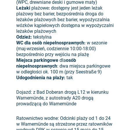
(WPC, drewniane deski i gumowe maty)
Leżaki
plażowe
:
dostępny jest jeden leżak
plażowy bez barier, bezpośrednia droga do
leżaków plażowych bez barier, wypożyczalnia
wózków kąpielowych dostępna w wypożyczalni
leżaków plażowych
Odzież:
tekstylna
WC dla osób niepełnosprawnych:
w sezonie
(maj-wrzesień, codziennie 10:00-18:00)
bezpośrednio przy wejściu na plażę
Miejsca parkingowe
dla
osób
niepełnosprawnych
: dwa miejsca parkingowe
w odległości ok. 100 m (przy Seestraße 9)
Udogodnienia na plaży:
tak
Dojazd: z Bad Doberan drogą L12 w kierunku
Warnemünde, z autostrady A20 drogą
prowadzącą do Warnemünde
Ratownictwo wodne: Odcinki plaży od 1 do 24
w Warnemünde są strzeżone przez ratowników
wodnych DRK w sezonie od 15 maja do 15