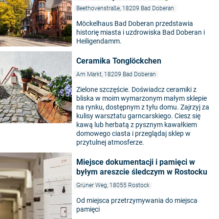
Beethovenstraße, 18209 Bad Doberan
Möckelhaus Bad Doberan przedstawia
historię miasta i uzdrowiska Bad Doberan i
Heiligendamm.
Ceramika Tonglöckchen
Am Markt, 18209 Bad Doberan
Zielone szczęście. Doświadcz ceramiki z
bliska w moim wymarzonym małym sklepie
na rynku, dostępnym z tyłu domu. Zajrzyj za
kulisy warsztatu garncarskiego. Ciesz się
kawą lub herbatą z pysznym kawałkiem
domowego ciasta i przeglądaj sklep w
przytulnej atmosferze.
Miejsce dokumentacji i pamięci w
byłym areszcie śledczym w Rostocku
Grüner Weg, 18055 Rostock
Od miejsca przetrzymywania do miejsca
pamięci