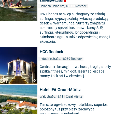
Zamknięte dzisiaj
Heinrich-Heine-Str., 18119 Rostock
HW-Shapes to sklep surfingowy ze szkołą
©
surfingu, wypożyczalnią i własną produkcją
desek w Warnemünde. Surferzy znajdą tu
całoroczny sprzęt i sezonowe kursy SUP,
surfingu, kitesurfingu, longboardingu i
skimboardingu - a także odpowiednią modę i
akcesoria.
HCC Rostock
Industriestraße, 18069 Rostock
Centrum rekreacyjne - wellness, kręgle, sporty
z piłką, fitness, minigolf, laser tag, escape
roomy, trick art i wiele więcej.
©
Hotel IFA Graal-Müritz
Waldstraße, 18181 Graal-Müritz
Ten czterogwiazdkowy hotel klasy superior,
położony tuż przy plaży, zachwyca
nowoczesnymi pokojami.