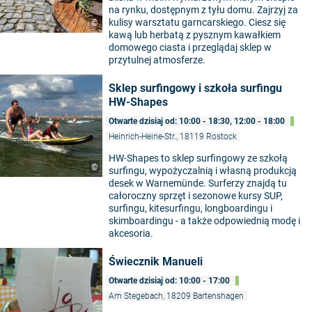
na rynku, dostępnym z tyłu domu. Zajrzyj za
kulisy warsztatu garncarskiego. Ciesz się
©
kawą lub herbatą z pysznym kawałkiem
domowego ciasta i przeglądaj sklep w
przytulnej atmosferze.
Sklep surfingowy i szkoła surfingu
HW-Shapes
Otwarte dzisiaj od: 10:00 - 18:30, 12:00 - 18:00
Heinrich-Heine-Str., 18119 Rostock
HW-Shapes to sklep surfingowy ze szkołą
©
surfingu, wypożyczalnią i własną produkcją
desek w Warnemünde. Surferzy znajdą tu
całoroczny sprzęt i sezonowe kursy SUP,
surfingu, kitesurfingu, longboardingu i
skimboardingu - a także odpowiednią modę i
akcesoria.
Świecznik Manueli
Otwarte dzisiaj od: 10:00 - 17:00
Am Stegebach, 18209 Bartenshagen