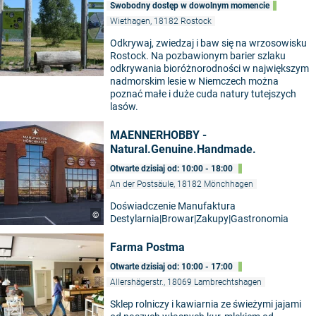
Swobodny dostęp w dowolnym momencie
Wiethagen, 18182 Rostock
Odkrywaj, zwiedzaj i baw się na wrzosowisku
Rostock. Na pozbawionym barier szlaku
odkrywania bioróżnorodności w największym
nadmorskim lesie w Niemczech można
poznać małe i duże cuda natury tutejszych
lasów.
MAENNERHOBBY -
Natural.Genuine.Handmade.
Otwarte dzisiaj od: 10:00 - 18:00
An der Postsäule, 18182 Mönchhagen
Doświadczenie Manufaktura
©
Destylarnia|Browar|Zakupy|Gastronomia
Farma Postma
Otwarte dzisiaj od: 10:00 - 17:00
Allershägerstr., 18069 Lambrechtshagen
Sklep rolniczy i kawiarnia ze świeżymi jajami