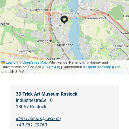
Leaflet
|
©
OpenStreetMap
-Mitwirkende, Kartenbild © Hanse- und
Universitätsstadt Rostock (
CC BY 4.0
) | Kartendaten ©
OpenStreetMap
(
ODbL
)
und LkKfS-MV
3D Trick Art Museum Rostock
Industriestraße 10
18057 Rostock
klimaversum@web.de
+49 381 20760