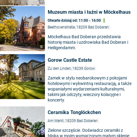
©
Muzeum miasta i łaźni w Möckelhaus
Otwarte dzisiaj od: 11:00 - 16:00
Beethovenstraße, 18209 Bad Doberan
Möckelhaus Bad Doberan przedstawia
historię miasta i uzdrowiska Bad Doberan i
©
Heiligendamm.
Gorow Castle Estate
Zu den Linden, 18239 Gorow
Zamek w stylu neobarokowym z pokojami
hotelowymi i wykwintną restauracją, a także
wspaniałymi wydarzeniami kulturalnymi,
takimi jak odczyty, wieczory kolacyjne i
koncerty.
Ceramika Tonglöckchen
Am Markt, 18209 Bad Doberan
Zielone szczęście. Doświadcz ceramiki z
bliska w moim wymarzonym małym sklepie