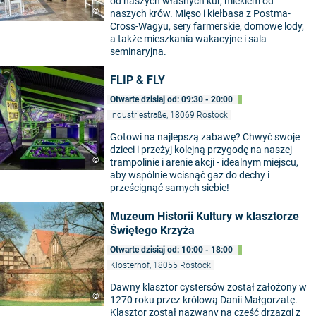
od naszych własnych kur, mlekiem od
©
naszych krów. Mięso i kiełbasa z Postma-
Cross-Wagyu, sery farmerskie, domowe lody,
a także mieszkania wakacyjne i sala
seminaryjna.
FLIP & FLY
Otwarte dzisiaj od: 09:30 - 20:00
Industriestraße, 18069 Rostock
Gotowi na najlepszą zabawę? Chwyć swoje
dzieci i przeżyj kolejną przygodę na naszej
©
trampolinie i arenie akcji - idealnym miejscu,
aby wspólnie wcisnąć gaz do dechy i
prześcignąć samych siebie!
Muzeum Historii Kultury w klasztorze
Świętego Krzyża
Otwarte dzisiaj od: 10:00 - 18:00
Klosterhof, 18055 Rostock
Dawny klasztor cystersów został założony w
©
1270 roku przez królową Danii Małgorzatę.
Klasztor został nazwany na cześć drzazgi z