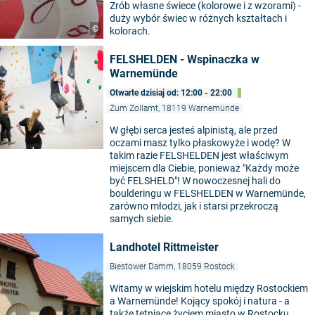
Zrób własne świece (kolorowe i z wzorami) -
duży wybór świec w różnych kształtach i
©
kolorach.
FELSHELDEN - Wspinaczka w
Warnemünde
Otwarte dzisiaj od: 12:00 - 22:00
Zum Zollamt, 18119 Warnemünde
W głębi serca jesteś alpinistą, ale przed
oczami masz tylko płaskowyże i wodę? W
takim razie FELSHELDEN jest właściwym
miejscem dla Ciebie, ponieważ "Każdy może
być FELSHELD"! W nowoczesnej hali do
boulderingu w FELSHELDEN w Warnemünde,
zarówno młodzi, jak i starsi przekroczą
samych siebie.
Landhotel Rittmeister
Biestower Damm, 18059 Rostock
Witamy w wiejskim hotelu między Rostockiem
a Warnemünde! Kojący spokój i natura - a
także tętniące życiem miasto w Rostocku.