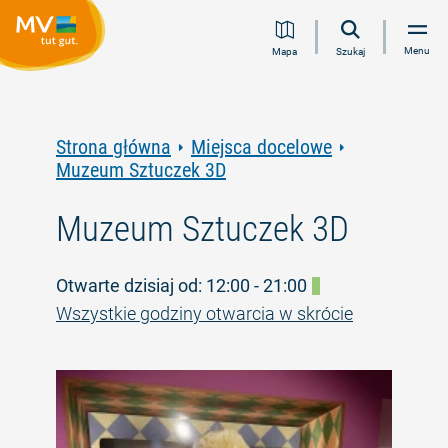
Przejdź
Przejdź
Przejdź
Przejdź
Menu
Mapa
Szukaj
do
do
do
do
treści
nawigacji
wyszukiwania
stopki
pełnotekstowego
Strona główna
Miejsca docelowe
Muzeum Sztuczek 3D
Muzeum Sztuczek 3D
Otwarte dzisiaj od: 12:00 - 21:00
Wszystkie godziny otwarcia w skrócie