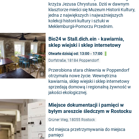
krzyża Jezusa Chrystusa. Dziś w dawnym
klasztorze mieści się Muzeum Historii Kultury,
jedna z największych i najważniejszych
kolekcji historii kultury i sztuki w
Meklemburgii-Pomorzu Przednim.
Bio24 w Stall.dich.ein - kawiarnia,
sklep wiejski i sklep internetowy
Otwarte dzisiaj od: 13:00 - 17:00
Dorfstraße, 18184 Poppendorf
Przerobiona stara chlewnia w Poppendorf
©
otrzymała nowe życie. Wewnętrzna
kawiarnia, sklep wiejski i sklep internetowy
sprzedają domową i regionalną żywność w
jakości ekologicznej.
Miejsce dokumentacji i pamięci w
byłym areszcie śledczym w Rostocku
Grüner Weg, 18055 Rostock
Od miejsca przetrzymywania do miejsca
pamięci