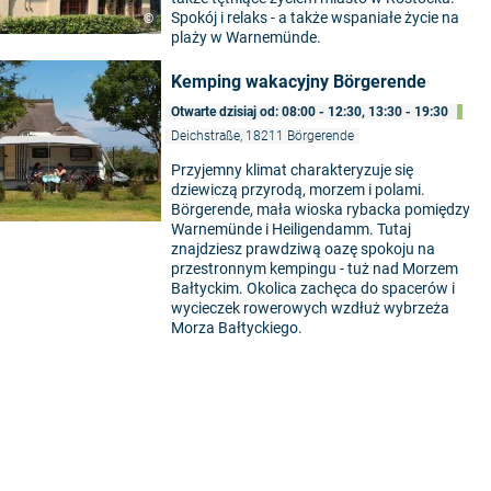
Spokój i relaks - a także wspaniałe życie na
©
plaży w Warnemünde.
Kemping wakacyjny Börgerende
Otwarte dzisiaj od: 08:00 - 12:30, 13:30 - 19:30
Deichstraße, 18211 Börgerende
Przyjemny klimat charakteryzuje się
dziewiczą przyrodą, morzem i polami.
Börgerende, mała wioska rybacka pomiędzy
Warnemünde i Heiligendamm. Tutaj
znajdziesz prawdziwą oazę spokoju na
przestronnym kempingu - tuż nad Morzem
Bałtyckim. Okolica zachęca do spacerów i
wycieczek rowerowych wzdłuż wybrzeża
Morza Bałtyckiego.