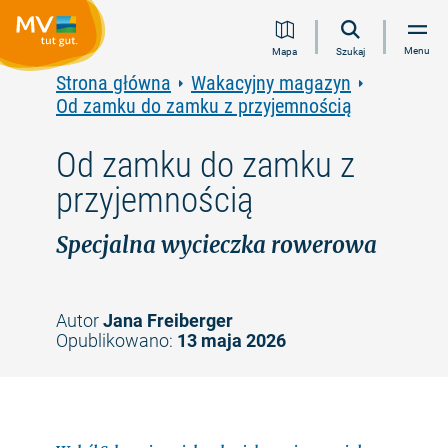
Przejdź
Przejdź
Przejdź
Przejdź
Menu
Mapa
Szukaj
do
do
do
do
treści
nawigacji
wyszukiwania
stopki
Strona główna
Wakacyjny magazyn
pełnotekstowego
Od zamku do zamku z przyjemnością
Od zamku do zamku z
przyjemnością
Specjalna wycieczka rowerowa
Autor
Jana Freiberger
Opublikowano:
13 maja 2026
©