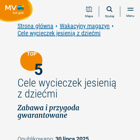
Przejdź
Przejdź
Przejdź
Przejdź
Menu
Mapa
Szukaj
do
do
do
do
treści
nawigacji
wyszukiwania
stopki
Strona główna
Wakacyjny magazyn
pełnotekstowego
Cele wycieczek jesienią z dziećmi
TOP
5
Cele wycieczek jesienią
z dziećmi
Zabawa i przygoda
gwarantowane
Opublikowano:
30 lipca 2025