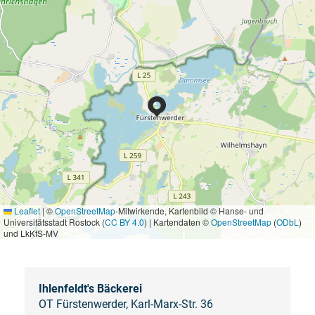
Leaflet
|
©
OpenStreetMap
-Mitwirkende, Kartenbild © Hanse- und
Universitätsstadt Rostock (
CC BY 4.0
) | Kartendaten ©
OpenStreetMap
(
ODbL
)
und LkKfS-MV
Ihlenfeldt's Bäckerei
OT Fürstenwerder, Karl-Marx-Str. 36