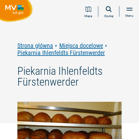
Przejdź
Przejdź
Przejdź
Przejdź
Menu
Mapa
Szukaj
do
do
do
do
treści
nawigacji
wyszukiwania
stopki
pełnotekstowego
Strona główna
Miejsca docelowe
Piekarnia Ihlenfeldts Fürstenwerder
Piekarnia Ihlenfeldts
Fürstenwerder