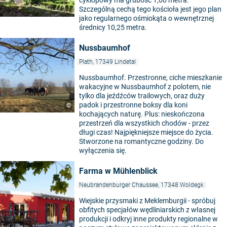
cyklopowy ma grubość 1,60 metra.
Szczególną cechą tego kościoła jest jego plan
jako regularnego ośmiokąta o wewnętrznej
średnicy 10,25 metra.
Nussbaumhof
Plath, 17349 Lindetal
Nussbaumhof. Przestronne, ciche mieszkanie
wakacyjne w Nussbaumhof z polotem, nie
tylko dla jeźdźców trailowych, oraz duży
padok i przestronne boksy dla koni
©
kochających naturę. Plus: nieskończona
przestrzeń dla wszystkich chodów - przez
długi czas! Najpiękniejsze miejsce do życia.
Stworzone na romantyczne godziny. Do
wyłączenia się.
Farma w Mühlenblick
Neubrandenburger Chaussee, 17348 Woldegk
Wiejskie przysmaki z Meklemburgii - spróbuj
obfitych specjałów wędliniarskich z własnej
produkcji i odkryj inne produkty regionalne w