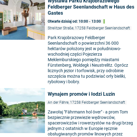
Wystawa Parku Krajobrazowego
Feldberger Seenlandschaft w Haus des
Gastes
Otwarte dzisiaj od: 10:00 - 13:00
Strelitzer Straße, 17258 Feldberger Seenlandschaft
Park Krajobrazowy Feldberger
Seenlandschaft o powierzchni 36 000
hektarów położony jest w południowo-
wschodniej części Pojezierza
Meklemburskiego pomiędzy miastami
Fürstenberg, Woldegk i Neustrelitz. Oprócz
licznych jezior i torfowisk, przy odrobinie
szczęścia można tu podziwiać orły bieliki,
rybołowy i bobry.
Wynajem promów i łodzi Luzin
An der Fähre, 17258 Feldberger Seenlandschaft
Zawołaj "Fährmann hol över" - a prom Tom
bezpiecznie przewiezie wędrowców,
spacerowiczów i rowerzystów na drugi brzeg
jednym z ostatnich w Europie ręcznie
obsługiwanych promów linowych przez