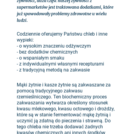
żywności, duża część naszej żywności z
supermarketów jest traktowana dodatkami, które
już spowodowały problemy zdrowotne u wielu
ludzi.
Codziennie oferujemy Państwu chleb i inne
wypieki:
- o wysokim znaczeniu odżywczym
- bez dodatków chemicznych
- o wspaniałym smaku
- z indywidualnymi własnymi recepturami
- z tradycyjną metodą na zakwasie
Mąki żytnie i kasze żytnie są zakwaszane za
pomocą tradycyjnego zakwasu
rzemieślniczego. Ten biochemiczny proces
zakwaszania wytwarza określony stosunek
kwasu mlekowego, kwasu octowego i drożdży,
które są w stanie fermentować mąkę żytnią i
uczynić ją zdatną do pieczenia i strawną. Do
tego chleba nie trzeba dodawać żadnych
kwasów chemicznych ani innych środków