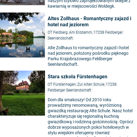
naszym stylowo zaprojektowanym sklepie z
©
kawiarnią w miejscowości Woldegk.
Altes Zollhaus - Romantyczny zajazd i
hotel nad jeziorem
OT Feldberg, Am Erddamm, 17258 Feldberger
Seenlandschaft
Alte Zollhaus to romantyczny zajazd i hotel
nad jeziorem, położony pośrodku pięknego
©
Parku Krajobrazowego Feldberger
Seenlandschaft.
Stara szkoła Fürstenhagen
OT Fürstenhagen, Zur Alten Schule, 17258
Feldberger Seenlandschaft
Dom dla smakoszy! Od 2010 roku
prowadzimy renomowaną, wyróżnioną
gwiazdką restaurację Alte Schule. Nasz hotel
charakteryzuje się regionalną kuchnią
gwiazdkową i rodzinną gościnnością. Oprócz
dobrze wyposażonych pokoi hotelowych w
stylu wiejskim oferujemy również