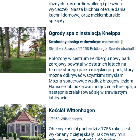
różnych tras nordic walking i pieszych
wycieczek. Nasza kuchnia oferuje dania
kuchni domowej oraz meklemburskie
specjały.
Ogrody spa z instalacją Kneippa
Swobodny dostęp w dowolnym momencie
Strelitzer Strasse, 17258 Feldberger Seenlandschaft
Położony w centrum Feldbergu nowy park
zdrojowy powstał w ostatnich latach na
terenie starego parku miejskiego: park, który
można odkrywać wszystkimi zmysłami.
Można spacerować wzdłuż brzegów jeziora
Haussee lub odkrywać urządzenia Kneippa, a
następnie zrelaksować się w trawiastym
labiryncie.
Kościół Wittenhagen
17258 Wittenhagen
Obecny kościół pochodzi z 1758 roku i jest
wykonany z ciętej skały. Tak zwany mur