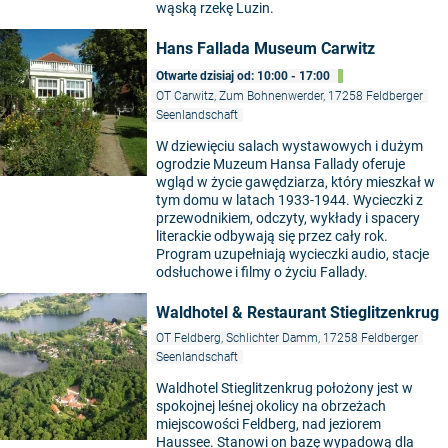
wąską rzekę Luzin.
Hans Fallada Museum Carwitz
Otwarte dzisiaj od: 10:00 - 17:00
OT Carwitz, Zum Bohnenwerder, 17258 Feldberger
Seenlandschaft
W dziewięciu salach wystawowych i dużym
ogrodzie Muzeum Hansa Fallady oferuje
wgląd w życie gawędziarza, który mieszkał w
tym domu w latach 1933-1944. Wycieczki z
przewodnikiem, odczyty, wykłady i spacery
literackie odbywają się przez cały rok.
Program uzupełniają wycieczki audio, stacje
odsłuchowe i filmy o życiu Fallady.
Waldhotel & Restaurant Stieglitzenkrug
OT Feldberg, Schlichter Damm, 17258 Feldberger
Seenlandschaft
Waldhotel Stieglitzenkrug położony jest w
spokojnej leśnej okolicy na obrzeżach
miejscowości Feldberg, nad jeziorem
Haussee. Stanowi on bazę wypadową dla