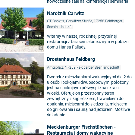
nowoczesne sale na konferencje i seminaria.
Narożnik Carwitz
OT Carwitz, Carwitzer Straße, 17258 Feldberger
Seenlandschaft
Witamy w naszej rodzinnej, przytulnej
restauracji z tarasem słonecznym w pobliżu
domu Hansa Fallady.
©
Drostenhaus Feldberg
Amtsplatz, 17258 Feldberger Seenlandschaft
Dworek z mieszkaniami wakacyjnymi dla 2 do
8 osób i pokojami dwuosobowymi położony
jest na spokojnym półwyspie na skraju
wioski. Oferuje on przestronny teren
©
zewnętrzny z kąpieliskiem, trawnikiem do
opalania, miejscami do siedzenia, miejscem
do grillowania i sauną nad jeziorem. Możliwe
śniadanie.
Mecklenburger Fischstübchen -
Restauracja i domy wakacyjne