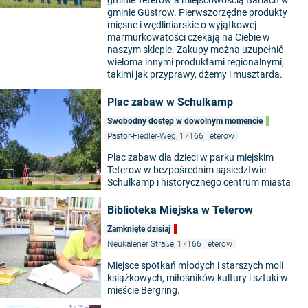
gminie Teterow a miejscowością Barlach w
gminie Güstrow. Pierwszorzędne produkty
mięsne i wędliniarskie o wyjątkowej
marmurkowatości czekają na Ciebie w
naszym sklepie. Zakupy można uzupełnić
wieloma innymi produktami regionalnymi,
takimi jak przyprawy, dżemy i musztarda.
Plac zabaw w Schulkamp
Swobodny dostęp w dowolnym momencie
Pastor-Fiedler-Weg, 17166 Teterow
Plac zabaw dla dzieci w parku miejskim
Teterow w bezpośrednim sąsiedztwie
Schulkamp i historycznego centrum miasta
Biblioteka Miejska w Teterow
Zamknięte dzisiaj
Neukalener Straße, 17166 Teterow
Miejsce spotkań młodych i starszych moli
książkowych, miłośników kultury i sztuki w
mieście Bergring.