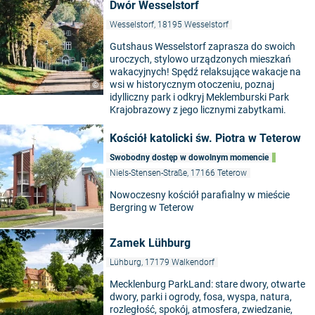
Dwór Wesselstorf
Wesselstorf, 18195 Wesselstorf
Gutshaus Wesselstorf zaprasza do swoich
uroczych, stylowo urządzonych mieszkań
wakacyjnych! Spędź relaksujące wakacje na
wsi w historycznym otoczeniu, poznaj
©
idylliczny park i odkryj Meklemburski Park
Krajobrazowy z jego licznymi zabytkami.
Kościół katolicki św. Piotra w Teterow
Swobodny dostęp w dowolnym momencie
Niels-Stensen-Straße, 17166 Teterow
Nowoczesny kościół parafialny w mieście
Bergring w Teterow
Zamek Lühburg
Lühburg, 17179 Walkendorf
Mecklenburg ParkLand: stare dwory, otwarte
dwory, parki i ogrody, fosa, wyspa, natura,
rozległość, spokój, atmosfera, zwiedzanie,