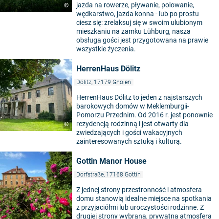
jazda na rowerze, pływanie, polowanie,
©
wędkarstwo, jazda konna - lub po prostu
ciesz się: zrelaksuj się w swoim ulubionym
mieszkaniu na zamku Lühburg, nasza
obsługa gości jest przygotowana na prawie
wszystkie życzenia.
HerrenHaus Dölitz
Dölitz, 17179 Gnoien
HerrenHaus Dölitz to jeden z najstarszych
barokowych domów w Meklemburgii-
Pomorzu Przednim. Od 2016 r. jest ponownie
rezydencją rodzinną i jest otwarty dla
©
zwiedzających i gości wakacyjnych
zainteresowanych sztuką i kulturą.
Gottin Manor House
Dorfstraße, 17168 Gottin
Z jednej strony przestronność i atmosfera
domu stanowią idealne miejsce na spotkania
z przyjaciółmi lub uroczystości rodzinne. Z
drugiej strony wybrana, prywatna atmosfera