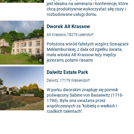
jest idealna na seminaria i konferencje, które
chcą produktywnie wykorzystać siłę ciszy i
rozbudowane usługi domu.
Dworek Alt Krassow
Alt Krassow, 18279 Lalendorf
Położona wśród falistych wzgórz Szwajcarii
Meklemburskiej, z dala od zgiełku świata,
mała wioska Alt-Krassow leży między
jeziorami, polami i lasami.
©
Dalwitz Estate Park
Dalwitz, 17179 Walkendorf
W parku dworskim znajduje się pomnik
poświęcony Sabine von Bassewitz (1716-
1790). Była ona uważana przez
współczesnych za "kobietę o wielkich i
rzadkich talentach".