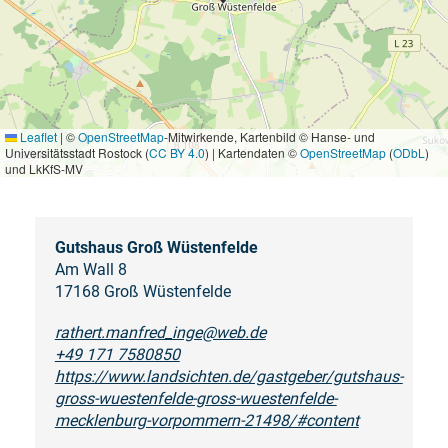
Leaflet
|
©
OpenStreetMap
-Mitwirkende, Kartenbild © Hanse- und
Universitätsstadt Rostock (
CC BY 4.0
) | Kartendaten ©
OpenStreetMap
(
ODbL
)
und LkKfS-MV
Gutshaus Groß Wüstenfelde
Am Wall 8
17168 Groß Wüstenfelde
rathert.manfred_inge@web.de
+49 171 7580850
https://www.landsichten.de/gastgeber/gutshaus-
gross-wuestenfelde-gross-wuestenfelde-
mecklenburg-vorpommern-21498/#content