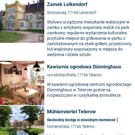
Zamek Lelkendorf
Schlossweg, 17168 Lelkendorf
Stylowo urządzone mieszkanie wakacyjne w
zamku z antykami, wspaniały widok na park
zamkowy, regularne wydarzenia kulturalne,
przytulne miejsce do grillowania w parku z
©
zainstalowanym na stałe grillem, przestronny
hol wejściowy wyposażony w miejsca do
siedzenia i dzieła sztuki.
Kawiarnia ogrodowa Dünninghaus
von-Moltke-Straße, 17166 Teterow
W kawiarni ogrodowej centrum ogrodniczego
Dünninghaus w Teterow goście są
rozpieszczani w rustykalnej atmosferze.
Mühlenviertel Teterow
Swobodny dostęp w dowolnym momencie
Mühlenstraße, 17166 Teterow