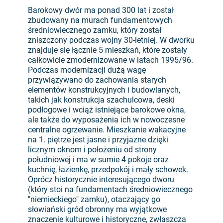
Barokowy dwór ma ponad 300 lat i został
zbudowany na murach fundamentowych
średniowiecznego zamku, który został
zniszczony podczas wojny 30-letniej. W dworku
znajduje się łącznie 5 mieszkań, które zostały
całkowicie zmodernizowane w latach 1995/96.
Podczas modernizacji dużą wagę
przywiązywano do zachowania starych
elementów konstrukcyjnych i budowlanych,
takich jak konstrukcja szachulcowa, deski
podłogowe i wciąż istniejące barokowe okna,
ale także do wyposażenia ich w nowoczesne
centralne ogrzewanie. Mieszkanie wakacyjne
na 1. piętrze jest jasne i przyjazne dzięki
licznym oknom i położeniu od strony
południowej i ma w sumie 4 pokoje oraz
kuchnię, łazienkę, przedpokój i mały schowek.
Oprócz historycznie interesującego dworu
(który stoi na fundamentach średniowiecznego
"niemieckiego" zamku), otaczający go
słowiański gród obronny ma wyjątkowe
znaczenie kulturowe i historyczne, zwłaszcza