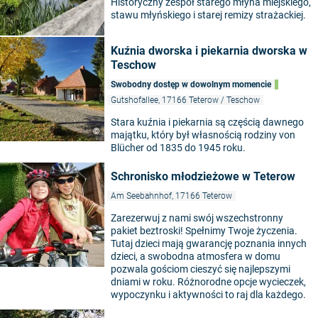
Historyczny zespół starego młyna miejskiego,
stawu młyńskiego i starej remizy strażackiej.
Kuźnia dworska i piekarnia dworska w
Teschow
Swobodny dostęp w dowolnym momencie
Gutshofallee, 17166 Teterow / Teschow
Stara kuźnia i piekarnia są częścią dawnego
©
majątku, który był własnością rodziny von
Blücher od 1835 do 1945 roku.
Schronisko młodzieżowe w Teterow
Am Seebahnhof, 17166 Teterow
Zarezerwuj z nami swój wszechstronny
pakiet beztroski! Spełnimy Twoje życzenia.
Tutaj dzieci mają gwarancję poznania innych
dzieci, a swobodna atmosfera w domu
pozwala gościom cieszyć się najlepszymi
dniami w roku. Różnorodne opcje wycieczek,
wypoczynku i aktywności to raj dla każdego.