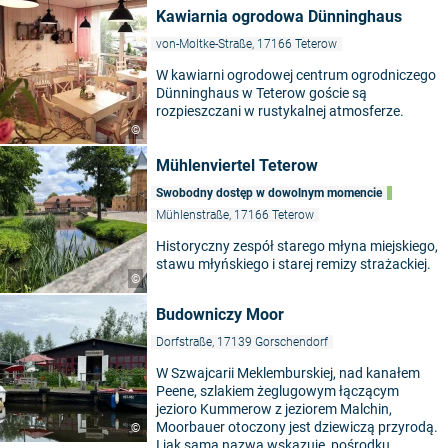
Kawiarnia ogrodowa Dünninghaus
von-Moltke-Straße, 17166 Teterow
W kawiarni ogrodowej centrum ogrodniczego
Dünninghaus w Teterow goście są
rozpieszczani w rustykalnej atmosferze.
©
Mühlenviertel Teterow
Swobodny dostęp w dowolnym momencie
Mühlenstraße, 17166 Teterow
Historyczny zespół starego młyna miejskiego,
stawu młyńskiego i starej remizy strażackiej.
©
Budowniczy Moor
Dorfstraße, 17139 Gorschendorf
W Szwajcarii Meklemburskiej, nad kanałem
Peene, szlakiem żeglugowym łączącym
jezioro Kummerow z jeziorem Malchin,
Moorbauer otoczony jest dziewiczą przyrodą.
©
I jak sama nazwa wskazuje, pośrodku