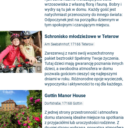
wrzosowiska z własną florą i fauną. Bobry i
wydry są tu jak w domu. Każdy gość jest
natychmiast przenoszony do innego świata:
Odpoczynek jest na porządku dziennym w
tym spokojnym i czarującym miejscu.
Schronisko młodzieżowe w Teterow
Am Seebahnhof, 17166 Teterow
Zarezerwuj z nami swój wszechstronny
pakiet beztroski! Spełnimy Twoje życzenia.
Tutaj dzieci mają gwarancję poznania innych
dzieci, a swobodna atmosfera w domu
©
pozwala gościom cieszyć się najlepszymi
dniami w roku. Różnorodne opcje wycieczek,
wypoczynku i aktywności to raj dla każdego.
Gottin Manor House
Dorfstraße, 17168 Gottin
Z jednej strony przestronność i atmosfera
domu stanowią idealne miejsce na spotkania
z przyjaciółmi lub uroczystości rodzinne. Z
drugiej strony wybrana, prywatna atmosfera