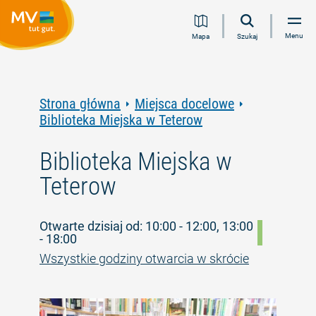
Przejdź
Przejdź
Przejdź
Przejdź
Menu
Mapa
Szukaj
do
do
do
do
treści
nawigacji
wyszukiwania
stopki
pełnotekstowego
Strona główna
Miejsca docelowe
Biblioteka Miejska w Teterow
Biblioteka Miejska w
Teterow
Otwarte dzisiaj od: 10:00 - 12:00, 13:00
- 18:00
Wszystkie godziny otwarcia w skrócie