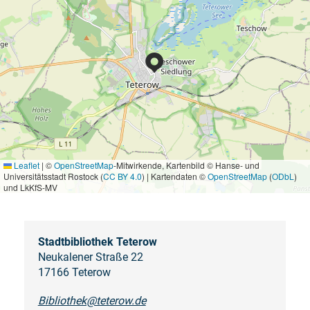
Leaflet
|
©
OpenStreetMap
-Mitwirkende, Kartenbild © Hanse- und
Universitätsstadt Rostock (
CC BY 4.0
) | Kartendaten ©
OpenStreetMap
(
ODbL
)
und LkKfS-MV
Stadtbibliothek Teterow
Neukalener Straße 22
17166 Teterow
Bibliothek@teterow.de