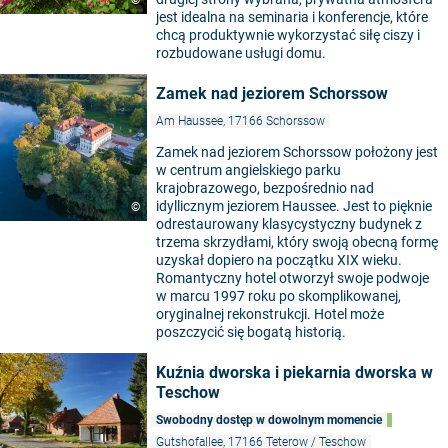
©
jest idealna na seminaria i konferencje, które
chcą produktywnie wykorzystać siłę ciszy i
rozbudowane usługi domu.
Zamek nad jeziorem Schorssow
Am Haussee, 17166 Schorssow
Zamek nad jeziorem Schorssow położony jest
w centrum angielskiego parku
krajobrazowego, bezpośrednio nad
idyllicznym jeziorem Haussee. Jest to pięknie
©
odrestaurowany klasycystyczny budynek z
trzema skrzydłami, który swoją obecną formę
uzyskał dopiero na początku XIX wieku.
Romantyczny hotel otworzył swoje podwoje
w marcu 1997 roku po skomplikowanej,
oryginalnej rekonstrukcji. Hotel może
poszczycić się bogatą historią.
Kuźnia dworska i piekarnia dworska w
Teschow
Swobodny dostęp w dowolnym momencie
Gutshofallee, 17166 Teterow / Teschow