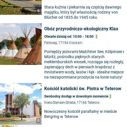
Stara kuźnia i piekarnia są częścią dawnego
©
majątku, który był własnością rodziny von
Blücher od 1835 do 1945 roku.
Obóz przyrodniczo-ekologiczny Klax
Otwarte dzisiaj od: 10:00 - 18:00
Feldweg, 17194 Klocksin
Pomiędzy jeziorami Malchiner See, Kölpinsee i
Müritz, pośrodku pięknych starych
meklemburskich wiosek, rozciąga się rozległy,
zapierający dech w piersiach krajobraz z
mnóstwem wody, lasów i łąk - idealne miejsce
na niezapomniane przeżycia na łonie natury!
Kościół katolicki św. Piotra w Teterow
Swobodny dostęp w dowolnym momencie
Niels-Stensen-Straße, 17166 Teterow
Nowoczesny kościół parafialny w mieście
Bergring w Teterow
©