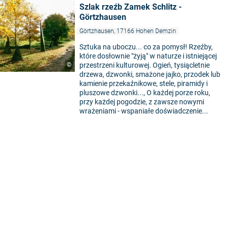
Szlak rzeźb Zamek Schlitz -
Görtzhausen
Görtzhausen, 17166 Hohen Demzin
Sztuka na uboczu... co za pomysł! Rzeźby,
które dosłownie "żyją" w naturze i istniejącej
©
przestrzeni kulturowej. Ogień, tysiącletnie
drzewa, dzwonki, smażone jajko, przodek lub
kamienie przekaźnikowe, stele, piramidy i
pluszowe dzwonki..., O każdej porze roku,
przy każdej pogodzie, z zawsze nowymi
wrażeniami - wspaniałe doświadczenie...
5