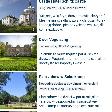
Castle Hotel Schlitz Castle
Burg Schlitz, 17166 Hohen Demzin
"Miejsce, w którym dusza rozwija skrzydła".
Idealne miejsce dla wszystkich ludzi, którzy
kochają dobre i piękne życie na wsi. Raj dla
koni i jeźdźców.
©
Dwór Vogelsang
Lindenstraße, 18279 Vogelsang
Tajemnicze mury, mgliste parki i sękate
drzewa. Wspaniała atmosfera na czarujące
uroczystości, imprezy i wesela.
©
Plac zabaw w Schulkamp
Swobodny dostęp w dowolnym momencie
Pastor-Fiedler-Weg, 17166 Teterow
Plac zabaw dla dzieci w parku miejskim
Teterow w bezpośrednim sąsiedztwie
©
Schulkamp i historycznego centrum miasta