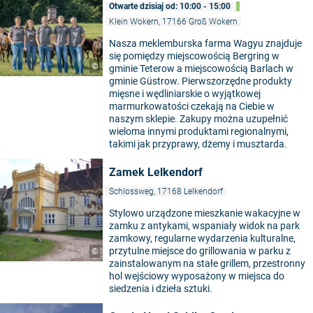
Otwarte dzisiaj od: 10:00 - 15:00
Klein Wokern, 17166 Groß Wokern
Nasza meklemburska farma Wagyu znajduje
się pomiędzy miejscowością Bergring w
©
gminie Teterow a miejscowością Barlach w
gminie Güstrow. Pierwszorzędne produkty
mięsne i wędliniarskie o wyjątkowej
marmurkowatości czekają na Ciebie w
naszym sklepie. Zakupy można uzupełnić
wieloma innymi produktami regionalnymi,
takimi jak przyprawy, dżemy i musztarda.
Zamek Lelkendorf
Schlossweg, 17168 Lelkendorf
Stylowo urządzone mieszkanie wakacyjne w
zamku z antykami, wspaniały widok na park
zamkowy, regularne wydarzenia kulturalne,
przytulne miejsce do grillowania w parku z
©
zainstalowanym na stałe grillem, przestronny
hol wejściowy wyposażony w miejsca do
siedzenia i dzieła sztuki.