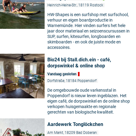
Heinrich-Heine-Str., 18119 Rostock
HW-Shapes is een surfshop met surfschool,
verhuur en eigen boardproductie in
Warnemünde. Hier vinden surfers het hele
jaar door materiaal en seizoenscursussen in
SUP, surfen, kitesurfen, longboarden en
skimboarden - en ook de juiste mode en
accessoires.
Bio24 bij Stall.dich.ein - café,
dorpswinkel & online shop
Vandaag gesloten
Dorfstraße, 18184 Poppendorf
De omgebouwde oude varkensstal in
Poppendorf is nieuw leven ingeblazen. Het
eigen café, de dorpswinkel en de online shop
verkopen huisgemaakte en regionale
gerechten van biologische kwaliteit.
Aardewerk Tonglöckchen
Am Markt, 18209 Bad Doberan