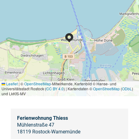
Leaflet
|
©
OpenStreetMap
-Mitwirkende, Kartenbild © Hanse- und
Universitätsstadt Rostock (
CC BY 4.0
) | Kartendaten ©
OpenStreetMap
(
ODbL
)
und LkKfS-MV
Ferienwohnung Thiess
Mühlenstraße 47
18119 Rostock-Warnemünde