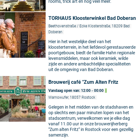
rooms, trick art en nog veel meer.
©
TORHAUS Kloosterwinkel Bad Doberan
Beethovenstraße / Ecke Klosterstraße, 18209 Bad
Doberan
Hier in het westelijke deel van het
kloosterterrein, in het liefdevol gerestaureerde
poortgebouw, biedt de familie Hahn regionale
©
levensmiddelen, maar ook keramiek, wilde
zijde en andere ambachtelijke specialiteiten
uit de omgeving van Bad Doberan.
Brouwerij café "Zum Alten Fritz
Vandaag open van: 12:00 - 00:00
Warnowufer, 18057 Rostock
Gelegen in het midden van de stadshaven en
op slechts een paar minuten lopen van het
stadscentrum, verwelkomen we je elke dag
vanaf 11.00 uur in onze brouwerijherberg
"Zum alten Fritz" in Rostock voor een gezellig
samenzijn.