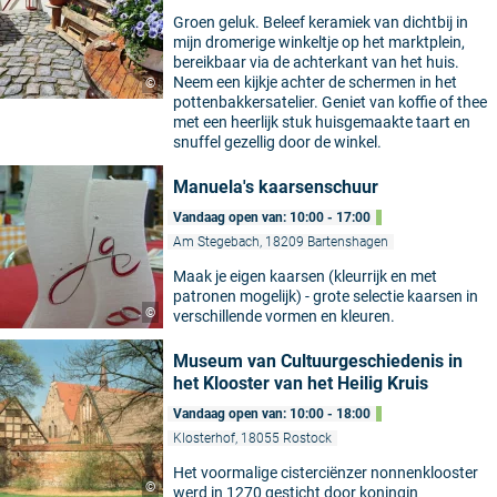
Groen geluk. Beleef keramiek van dichtbij in
mijn dromerige winkeltje op het marktplein,
bereikbaar via de achterkant van het huis.
Neem een kijkje achter de schermen in het
©
pottenbakkersatelier. Geniet van koffie of thee
met een heerlijk stuk huisgemaakte taart en
snuffel gezellig door de winkel.
Manuela's kaarsenschuur
Vandaag open van: 10:00 - 17:00
Am Stegebach, 18209 Bartenshagen
Maak je eigen kaarsen (kleurrijk en met
patronen mogelijk) - grote selectie kaarsen in
©
verschillende vormen en kleuren.
Museum van Cultuurgeschiedenis in
het Klooster van het Heilig Kruis
Vandaag open van: 10:00 - 18:00
Klosterhof, 18055 Rostock
Het voormalige cisterciënzer nonnenklooster
©
werd in 1270 gesticht door koningin