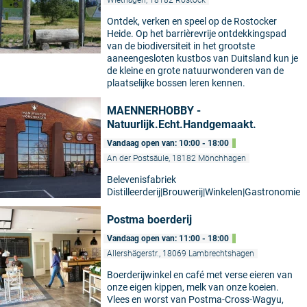
Wiethagen, 18182 Rostock
Ontdek, verken en speel op de Rostocker
Heide. Op het barrièrevrije ontdekkingspad
van de biodiversiteit in het grootste
aaneengesloten kustbos van Duitsland kun je
de kleine en grote natuurwonderen van de
plaatselijke bossen leren kennen.
MAENNERHOBBY -
Natuurlijk.Echt.Handgemaakt.
Vandaag open van: 10:00 - 18:00
An der Postsäule, 18182 Mönchhagen
Belevenisfabriek
Distilleerderij|Brouwerij|Winkelen|Gastronomie
Postma boerderij
Vandaag open van: 11:00 - 18:00
Allershägerstr., 18069 Lambrechtshagen
Boerderijwinkel en café met verse eieren van
onze eigen kippen, melk van onze koeien.
Vlees en worst van Postma-Cross-Wagyu,