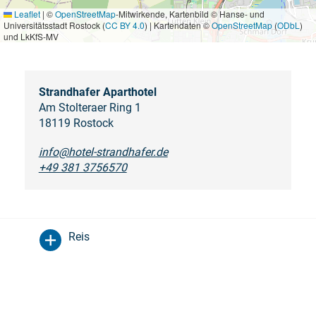
Leaflet
|
©
OpenStreetMap
-Mitwirkende, Kartenbild © Hanse- und
Universitätsstadt Rostock (
CC BY 4.0
) | Kartendaten ©
OpenStreetMap
(
ODbL
)
und LkKfS-MV
Strandhafer Aparthotel
Am Stolteraer Ring 1
18119 Rostock
info@hotel-strandhafer.de
+49 381 3756570
Reis