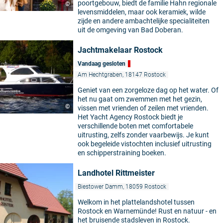
poortgebouw, biedt de familie Hahn regionale
©
levensmiddelen, maar ook keramiek, wilde
zijde en andere ambachtelijke specialiteiten
uit de omgeving van Bad Doberan.
Jachtmakelaar Rostock
Vandaag gesloten
Am Hechtgraben, 18147 Rostock
Geniet van een zorgeloze dag op het water. Of
het nu gaat om zwemmen met het gezin,
©
vissen met vrienden of zeilen met vrienden.
Het Yacht Agency Rostock biedt je
verschillende boten met comfortabele
uitrusting, zelfs zonder vaarbewijs. Je kunt
ook begeleide vistochten inclusief uitrusting
en schipperstraining boeken.
Landhotel Rittmeister
Biestower Damm, 18059 Rostock
Welkom in het plattelandshotel tussen
Rostock en Warnemünde! Rust en natuur - en
het bruisende stadsleven in Rostock.