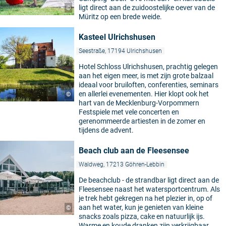
ligt direct aan de zuidoostelijke oever van de
©
Müritz op een brede weide.
Kasteel Ulrichshusen
Seestraße, 17194 Ulrichshusen
Hotel Schloss Ulrichshusen, prachtig gelegen
aan het eigen meer, is met zijn grote balzaal
ideaal voor bruiloften, conferenties, seminars
en allerlei evenementen. Hier klopt ook het
©
hart van de Mecklenburg-Vorpommern
Festspiele met vele concerten en
gerenommeerde artiesten in de zomer en
tijdens de advent.
Beach club aan de Fleesensee
Waldweg, 17213 Göhren-Lebbin
De beachclub - de strandbar ligt direct aan de
Fleesensee naast het watersportcentrum. Als
je trek hebt gekregen na het plezier in, op of
aan het water, kun je genieten van kleine
©
snacks zoals pizza, cake en natuurlijk ijs.
Warme en koude dranken zijn verkrijgbaar