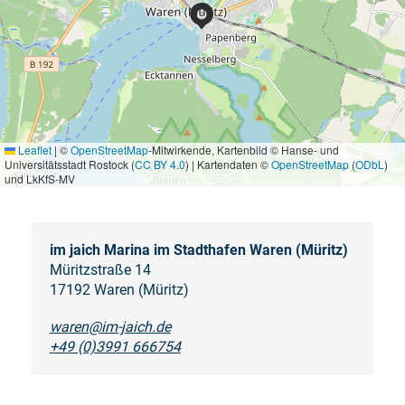
Leaflet
|
©
OpenStreetMap
-Mitwirkende, Kartenbild © Hanse- und
Universitätsstadt Rostock (
CC BY 4.0
) | Kartendaten ©
OpenStreetMap
(
ODbL
)
und LkKfS-MV
im jaich Marina im Stadthafen Waren (Müritz)
Müritzstraße 14
17192 Waren (Müritz)
waren@im-jaich.de
+49 (0)3991 666754