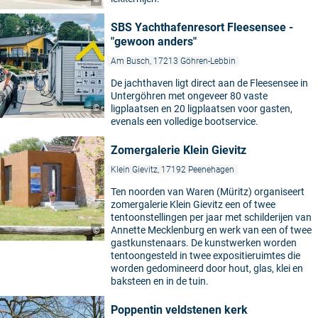
SBS Yachthafenresort Fleesensee -
"gewoon anders"
Am Busch, 17213 Göhren-Lebbin
De jachthaven ligt direct aan de Fleesensee in
Untergöhren met ongeveer 80 vaste
©
ligplaatsen en 20 ligplaatsen voor gasten,
evenals een volledige bootservice.
Zomergalerie Klein Gievitz
Klein Gievitz, 17192 Peenehagen
Ten noorden van Waren (Müritz) organiseert
zomergalerie Klein Gievitz een of twee
tentoonstellingen per jaar met schilderijen van
Annette Mecklenburg en werk van een of twee
©
gastkunstenaars. De kunstwerken worden
tentoongesteld in twee expositieruimtes die
worden gedomineerd door hout, glas, klei en
baksteen en in de tuin.
Poppentin veldstenen kerk