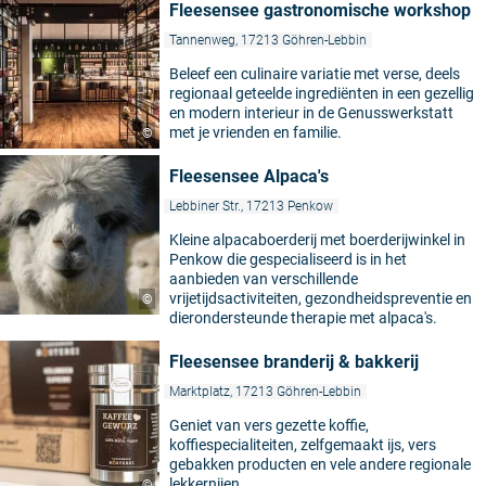
Fleesensee gastronomische workshop
Tannenweg, 17213 Göhren-Lebbin
Beleef een culinaire variatie met verse, deels
regionaal geteelde ingrediënten in een gezellig
en modern interieur in de Genusswerkstatt
met je vrienden en familie.
©
Fleesensee Alpaca's
Lebbiner Str., 17213 Penkow
Kleine alpacaboerderij met boerderijwinkel in
Penkow die gespecialiseerd is in het
aanbieden van verschillende
vrijetijdsactiviteiten, gezondheidspreventie en
©
dierondersteunde therapie met alpaca's.
Fleesensee branderij & bakkerij
Marktplatz, 17213 Göhren-Lebbin
Geniet van vers gezette koffie,
koffiespecialiteiten, zelfgemaakt ijs, vers
gebakken producten en vele andere regionale
lekkernijen.
©