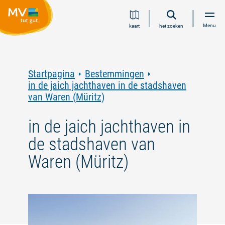
Ga
Ga
Ga
Ga
Menu
kaart
het zoeken
naar
naar
naar
naar
inhoud
navigatie
zoeken
voettekst
in
volledige
tekst
Startpagina
Bestemmingen
in de jaich jachthaven in de stadshaven
van Waren (Müritz)
in de jaich jachthaven in
de stadshaven van
Waren (Müritz)