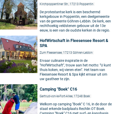
Kirchpoppentiner Str., 17213 Poppentin
De protestantse kerk is een beschermd
kerkgebouw in Poppentin, een deelgemeente
van de gemeente Göhren-Lebbin. De kerk, een
rechthoekig veldstenen gebouw uit de 13e
eeuw, is een van de oudste kerken in de regio.
HofWirtschaft in Fleesensee Resort &
SPA
Zum Fleesensee, 17213 Göhren-Lebbin
Ervaar culinaire inspiratie in de
"HofWirtschaft", trouw aan het motto: "U kunt
©
thuis koken, wij vieren eten". Het team van
Fleesensee Resort & Spa kijkt ernaar uit om
uw gastheer te zijn.
Camping "Boek" C16
Gertrud-von-le-Fort-Allee, 17248 Boek
Welkom op camping "Boek" C 16, in de door de
staat erkende badplaats Rechlin OT Boek.
Camping "Boek" C16 met surf- en kanobasis