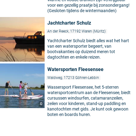
voor een gezellig praatje bij zonsondergang!
(Gesloten tijdens de wintermaanden)
Jachtcharter Schulz
An der Reeck, 17192 Waren (Müritz)
Yachtcharter Schulz biedt alles wat het hart
van een watersporter begeert, van
bootvakanties op duizend meren tot
dagtochten en enkele reizen.
Watersporten Fleesensee
Waldweg, 17213 Göhren-Lebbin
Wassersport Fleesensee, het 5-sterren
watersportcentrum aan de Fleesensee, biedt
cursussen windsurfen, catamaranzeilen,
5
zeilen voor kinderen, stand-up paddling en
©
kanotochten met gids. Je kunt ook gewoon
boten en boards huren.