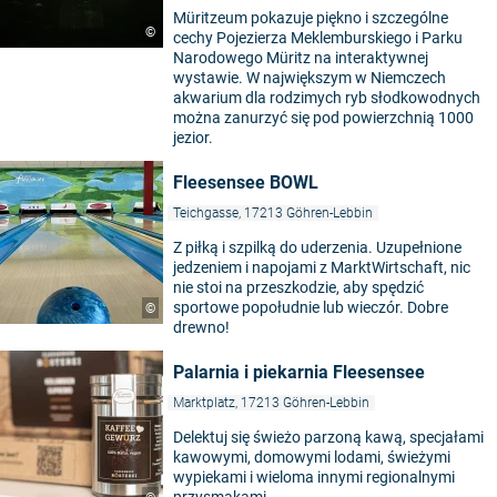
Müritzeum pokazuje piękno i szczególne
©
cechy Pojezierza Meklemburskiego i Parku
Narodowego Müritz na interaktywnej
wystawie. W największym w Niemczech
akwarium dla rodzimych ryb słodkowodnych
można zanurzyć się pod powierzchnią 1000
jezior.
Fleesensee BOWL
Teichgasse, 17213 Göhren-Lebbin
Z piłką i szpilką do uderzenia. Uzupełnione
jedzeniem i napojami z MarktWirtschaft, nic
nie stoi na przeszkodzie, aby spędzić
sportowe popołudnie lub wieczór. Dobre
©
drewno!
Palarnia i piekarnia Fleesensee
Marktplatz, 17213 Göhren-Lebbin
Delektuj się świeżo parzoną kawą, specjałami
kawowymi, domowymi lodami, świeżymi
wypiekami i wieloma innymi regionalnymi
przysmakami.