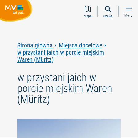
Przejdź
Przejdź
Przejdź
Przejdź
Menu
Mapa
Szukaj
do
do
do
do
treści
nawigacji
wyszukiwania
stopki
pełnotekstowego
Strona główna
Miejsca docelowe
w przystani jaich w porcie miejskim
Waren (Müritz)
w przystani jaich w
porcie miejskim Waren
(Müritz)