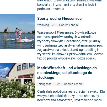
Meklemburgia-Pomorze Przednie z wieloma
koncertami i znanymi artystami w lecie i
podczas adwentu.
Sporty wodne Fleesensee
Waldweg, 17213 Göhren-Lebbin
Wassersport Fleesensee, 5-gwiazdkowe
centrum sportów wodnych w ośrodku
wypoczynkowym Fleesensee, oferuje kursy
windsurfingu, żeglarstwa katamaranowego,
©
żeglarstwa dla dzieci, stand-up paddling i
wycieczki kajakowe z przewodnikiem. Można
też po prostu wypożyczyć łodzie i deski.
MarktWirtschaft - od włoskiego do
niemieckiego, od pikantnego do
słodkiego
Teichgasse 1, 17213 Göhren-Lebbin
Centralnie położona restauracja na rynku. Dla
5
©
wszystkich pokoleń: duży taras słoneczny,
nowoczesna atmosfera, urozmaicone menu.