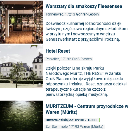
Warsztaty dla smakoszy Fleesensee
Tannenweg, 17213 Göhren-Lebbin
Doświadcz kulinarnej różnorodności dzięki
świeżym, częściowo regionalnym składnikom
w przytulnym i nowoczesnym wnętrzu
Genusswerkstatt z przyjaciółmi i rodziną.
©
Hotel Reset
Parkallee, 17192 Groß Plasten
Dzięki położeniu na skraju Parku
Narodowego Müritz, THE RESET w zamku
Groß Plasten oferuje wyjątkowe miejsce do
odpoczynku i relaksu. Reset oznacza detoks i
©
terapeutyczne kuracje na czczo z
pierwszorzędną opieką medyczną.
MÜRITZEUM - Centrum przyrodnicze w
Waren (Müritz)
Otwarte dzisiaj od: 09:30 - 18:00
Zur Steinmole, 17192 Waren (Müritz)