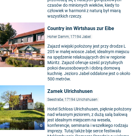
czasów do minionych wieków, kiedy to
człowiek w harmonii z naturą był miarą
wszystkich rzeczy.
Country inn Wirtshaus zur Eibe
Hoher Damm, 17194 Jabel
Zajazd wiejski położony jest przy drodze L
205 w małej wiosce Jabel, idealnym miejscu
na spędzenie relaksujących dni w regionie
Müritz. Zajazd oferuje sześć przytulnych
©
pokoi dwuosobowych i dobrą domową
kuchnię. Jezioro Jabel oddalone jest o około
500 metrów.
Zamek Ulrichshusen
Seestraße, 17194 Ulrichshusen
Hotel Schloss Ulrichshusen, pięknie położony
nad własnym jeziorem, z dużą salą balową
jest idealnym miejscem na wesela,
konferencje, seminaria i wszelkiego rodzaju
©
imprezy. Tutaj także bije serce festiwalu