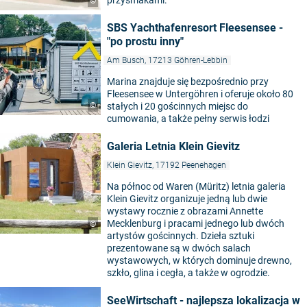
©
SBS Yachthafenresort Fleesensee -
"po prostu inny"
Am Busch, 17213 Göhren-Lebbin
Marina znajduje się bezpośrednio przy
Fleesensee w Untergöhren i oferuje około 80
©
stałych i 20 gościnnych miejsc do
cumowania, a także pełny serwis łodzi
Galeria Letnia Klein Gievitz
Klein Gievitz, 17192 Peenehagen
Na północ od Waren (Müritz) letnia galeria
Klein Gievitz organizuje jedną lub dwie
wystawy rocznie z obrazami Annette
Mecklenburg i pracami jednego lub dwóch
©
artystów gościnnych. Dzieła sztuki
prezentowane są w dwóch salach
wystawowych, w których dominuje drewno,
szkło, glina i cegła, a także w ogrodzie.
SeeWirtschaft - najlepsza lokalizacja w