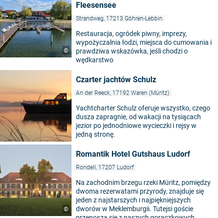
Fleesensee
Strandweg, 17213 Göhren-Lebbin
Restauracja, ogródek piwny, imprezy,
wypożyczalnia łodzi, miejsca do cumowania i
©
prawdziwa wskazówka, jeśli chodzi o
wędkarstwo
Czarter jachtów Schulz
An der Reeck, 17192 Waren (Müritz)
Yachtcharter Schulz oferuje wszystko, czego
dusza zapragnie, od wakacji na tysiącach
jezior po jednodniowe wycieczki i rejsy w
jedną stronę.
Romantik Hotel Gutshaus Ludorf
Rondell, 17207 Ludorf
Na zachodnim brzegu rzeki Müritz, pomiędzy
dwoma rezerwatami przyrody, znajduje się
jeden z najstarszych i najpiękniejszych
dworów w Meklemburgii. Tutejsi goście
©
przenoszą się z naszych gorączkowych