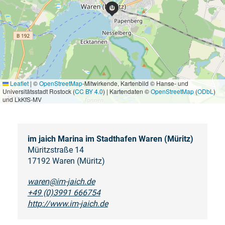
Leaflet
|
©
OpenStreetMap
-Mitwirkende, Kartenbild © Hanse- und
Universitätsstadt Rostock (
CC BY 4.0
) | Kartendaten ©
OpenStreetMap
(
ODbL
)
und LkKfS-MV
im jaich Marina im Stadthafen Waren (Müritz)
Müritzstraße 14
17192 Waren (Müritz)
waren@im-jaich.de
+49 (0)3991 666754
http://www.im-jaich.de