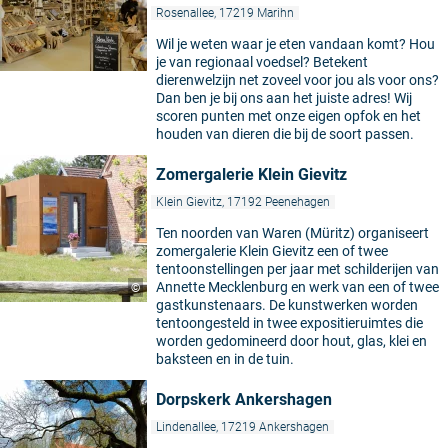
Rosenallee, 17219 Marihn
Wil je weten waar je eten vandaan komt? Hou
je van regionaal voedsel? Betekent
dierenwelzijn net zoveel voor jou als voor ons?
Dan ben je bij ons aan het juiste adres! Wij
scoren punten met onze eigen opfok en het
houden van dieren die bij de soort passen.
Zomergalerie Klein Gievitz
Klein Gievitz, 17192 Peenehagen
Ten noorden van Waren (Müritz) organiseert
zomergalerie Klein Gievitz een of twee
tentoonstellingen per jaar met schilderijen van
Annette Mecklenburg en werk van een of twee
©
gastkunstenaars. De kunstwerken worden
tentoongesteld in twee expositieruimtes die
worden gedomineerd door hout, glas, klei en
baksteen en in de tuin.
Dorpskerk Ankershagen
Lindenallee, 17219 Ankershagen