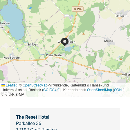
Leaflet
|
©
OpenStreetMap
-Mitwirkende, Kartenbild © Hanse- und
Universitätsstadt Rostock (
CC BY 4.0
) | Kartendaten ©
OpenStreetMap
(
ODbL
)
und LkKfS-MV
The Reset Hotel
Parkallee 36
17192 Groß Plasten