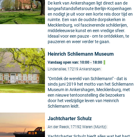
De kerk van Ankershagen ligt direct aan de
langeafstandsfietsroute Berlijn-Kopenhagen
en nodigt je uit voor een korte reis door tijd en
ruimte. Een van de oudste dorpskerken in
Mecklenburg, vol fascinerende schilderijen,
middeleeuwse kunst en een vredige sfeer.
Ideaal voor een pauze - om te ontdekken, te
pauzeren en weer verder te gaan.
Heinrich Schliemann Museum
Vandaag open van: 10:00 - 18:00
Lindenallee, 17219 Ankershagen
"Ontdek de wereld van Schliemann" - dat is
sinds juni 2019 het motto van het Schliemann
Museum in Ankershagen, Mecklenburg, met
een nieuwe tentoonstelling die bezoekers
door het veelzijdige leven van Heinrich
Schliemann leidt.
Jachtcharter Schulz
An der Reeck, 17192 Waren (Müritz)
Yachtcharter Schulz biedt alles wat het hart