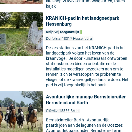
©
kiteshop VDWS Centrum Wingsurfen, foil en
kajak
KRANICH-pad in het landgoedpark
Hessenburg
altijd vrij toegankelijk
Dorfplatz, 18317 Hessenburg
De zes stations van het KRANICH-pad in het
landgoedpark volgen het leven van de
kraanvogel. De door kunstenaars ontworpen
stationsborden bieden oriëntatie en de
installaties moedigen bezoekers aan om te
rennen, zich te verstoppen, te proberen te
vliegen of de kraanvogeltjesdans te doen. Het
pad is vrij toegankelijk in het park.
Avontuurlijke manege Bernsteinreiter
Bernsteinland Barth
Glöwitz, 18356 Barth
Bernsteinreiter Barth - Avontuurlijk
paardrijden aan de lagune van de Oostzee:
©
Avontuurlijk paardrijden Bernsteinreiter in