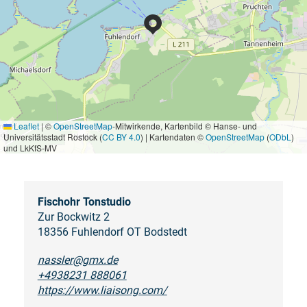
Leaflet
|
©
OpenStreetMap
-Mitwirkende, Kartenbild © Hanse- und
Universitätsstadt Rostock (
CC BY 4.0
) | Kartendaten ©
OpenStreetMap
(
ODbL
)
und LkKfS-MV
Fischohr Tonstudio
Zur Bockwitz 2
18356 Fuhlendorf OT Bodstedt
nassler@gmx.de
+4938231 888061
https://www.liaisong.com/