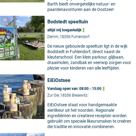
Barth biedt onvergetelijke natuur- en
paardenavonturen aan de Oostzee!
Bodstedt speeltuin
altijd vrij toegankelijk
Damm, 18356 Fuhlendorf
De nieuw gebouwde speeltuin ligt in de wijk
Bodstedt in Fuhlendorf, direct naast de
kleuterschool. Een klein parkour, glijbaan,
draaimolen, zandbak en veerwip zorgen voor
plezier voor kinderen van alle leeftijden.
EiEiOstsee
Vandaag open van: 08:00 - 15:00
Zur Oie, 18356 Bresewitz
EiEiOstsee staat voor handgemaakte
eierlikeur uit het noorden. Regionale
ingrediënten en creatieve recepten worden
gebruikt om speciale likeursmaken te creëren
die traditie en innovatie combineren.