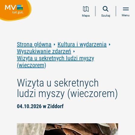
Przejdź
Przejdź
Przejdź
Przejdź
Menu
Mapa
Szukaj
do
do
do
do
treści
nawigacji
wyszukiwania
stopki
pełnotekstowego
Strona główna
Kultura i wydarzenia
Wyszukiwanie zdarzeń
Wizyta u sekretnych ludzi myszy
(wieczorem)
Wizyta u sekretnych
ludzi myszy (wieczorem)
04.10.2026 w Ziddorf