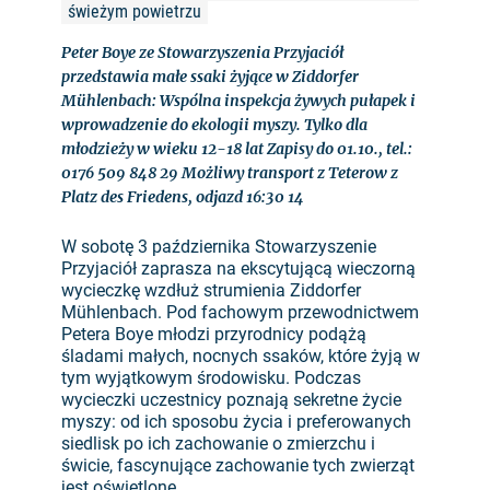
świeżym powietrzu
Peter Boye ze Stowarzyszenia Przyjaciół
przedstawia małe ssaki żyjące w Ziddorfer
Mühlenbach: Wspólna inspekcja żywych pułapek i
wprowadzenie do ekologii myszy. Tylko dla
młodzieży w wieku 12-18 lat Zapisy do 01.10., tel.:
0176 509 848 29 Możliwy transport z Teterow z
Platz des Friedens, odjazd 16:30 14
W sobotę 3 października Stowarzyszenie
Przyjaciół zaprasza na ekscytującą wieczorną
wycieczkę wzdłuż strumienia Ziddorfer
Mühlenbach. Pod fachowym przewodnictwem
Petera Boye młodzi przyrodnicy podążą
śladami małych, nocnych ssaków, które żyją w
tym wyjątkowym środowisku. Podczas
wycieczki uczestnicy poznają sekretne życie
myszy: od ich sposobu życia i preferowanych
siedlisk po ich zachowanie o zmierzchu i
świcie, fascynujące zachowanie tych zwierząt
jest oświetlone.