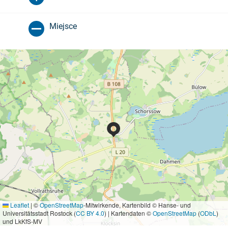
Miejsce
Leaflet
|
©
OpenStreetMap
-Mitwirkende, Kartenbild © Hanse- und
Universitätsstadt Rostock (
CC BY 4.0
) | Kartendaten ©
OpenStreetMap
(
ODbL
)
und LkKfS-MV