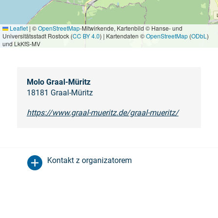
Leaflet
|
©
OpenStreetMap
-Mitwirkende, Kartenbild © Hanse- und
Universitätsstadt Rostock (
CC BY 4.0
) | Kartendaten ©
OpenStreetMap
(
ODbL
)
und LkKfS-MV
Molo Graal-Müritz
18181 Graal-Müritz
https://www.graal-mueritz.de/graal-mueritz/
Kontakt z organizatorem