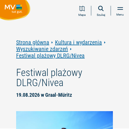
Przejdź
Przejdź
Przejdź
Przejdź
Menu
Mapa
Szukaj
do
do
do
do
treści
nawigacji
wyszukiwania
stopki
pełnotekstowego
Strona główna
Kultura i wydarzenia
Wyszukiwanie zdarzeń
Festiwal plażowy DLRG/Nivea
Festiwal plażowy
DLRG/Nivea
19.08.2026 w Graal-Müritz