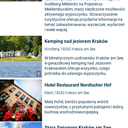
Goldberg-Mildenitz na Pojezierzu
Meklemburskim, masz niezliczone możliwości
aktywnego wypoczynku. Stowarzyszenie
turystyczne oferuje przydatne informacje na
temat zakwaterowania, wycieczek, wydarzeń
i wiele więcej.
Kemping nad jeziorem Kraków
Windfang, 18292 Krakow am See
W klimatycznym uzdrowisku Kraków am See,
4-gwiazdkowy kemping nad Jeziorem
Krakowskim oferuje wszystko, czego
potrzeba do udanego wypoczynku.
©
Hotel Restaurant Nordischer Hof
Markt, 18292 Krakow am See
Mały hotel, bardzo popularny wśród
rowerzystów, z przytulnymi pokojami i dobrą
kuchnią wschodnioeuropejską
©
Stara Synagoga Kraków am See