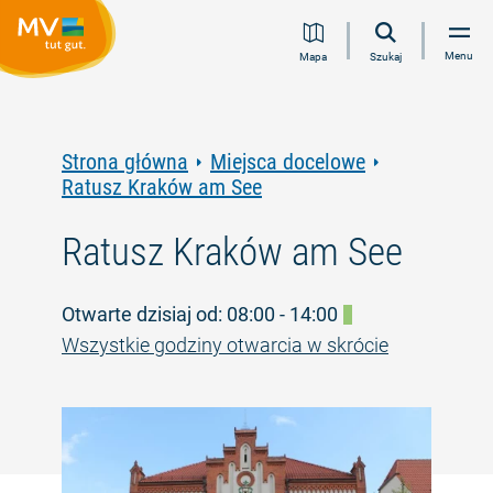
Przejdź
Przejdź
Przejdź
Przejdź
Menu
Mapa
Szukaj
do
do
do
do
treści
nawigacji
wyszukiwania
stopki
pełnotekstowego
Strona główna
Miejsca docelowe
Ratusz Kraków am See
Ratusz Kraków am See
Otwarte dzisiaj od: 08:00 - 14:00
Wszystkie godziny otwarcia w skrócie