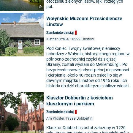
otoczeniu zielonych lasów, łąk i rozległych
pól.
©
Wołyńskie Muzeum Przesiedleńcze
Linstow
Zamknięte dzisiaj
Kiether Straße, 18292 Linstow
Pod koniec II wojny światowej niemieccy
uchodźcy z Wołynia, historycznego regionu w
północno-zachodniej części dzisiejszej
Ukrainy, zostali wysłani do Meklemburgii. Po
bezprecedensowej odysei pełnej niepewności
i cierpienia, około 40 rodzin osiedliło się w
dawnym majątku Linstow od 1945 roku. Ich
historia do dziś charakteryzuje oblicze wioski.
Klasztor Dobbertin z kościołem
klasztornym i parkiem
Zamknięte dzisiaj
Am Kloster, 19399 Dobbertin
Klasztor Dobbertin został założony w 1220
©
roku przez mnichów z zakonu benedyktynów.