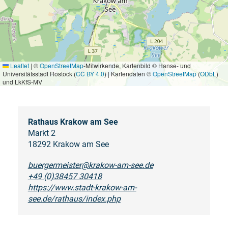
Leaflet
|
©
OpenStreetMap
-Mitwirkende, Kartenbild © Hanse- und
Universitätsstadt Rostock (
CC BY 4.0
) | Kartendaten ©
OpenStreetMap
(
ODbL
)
und LkKfS-MV
Rathaus Krakow am See
Markt 2
18292 Krakow am See
buergermeister@krakow-am-see.de
+49 (0)38457 30418
https://www.stadt-krakow-am-
see.de/rathaus/index.php