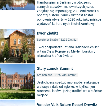
Hamburgiem a Berlinem, w otoczeniu
sennych stawów i malowniczych jezior,
znajduje się imponujący, 230-letni zamek o
bogatej historii. Zamek Vietgest został
ponownie otwarty w 2020 roku jako miejsce
wydarzeń kulturalnych i hotel zamkowy.
Dwór Zietlitz
Serrahner Straße, 18292 Zietlitz
Twoi gospodarze Tatjana i Michael Schiller
witają Cię w Pojezierzu Meklemburskim,
niemal na krańcu świata.
©
Stary zamek Sammit
Am Schloss, 18292 Alt Sammit
Jeśli chcesz spędzić naprawdę relaksujące
wakacje z dala od zgiełku, w idyllicznym
otoczeniu lasów i jezior, trafiłeś we właściwe
miejsce.
©
Van der Valk Nature Resort Drewitz