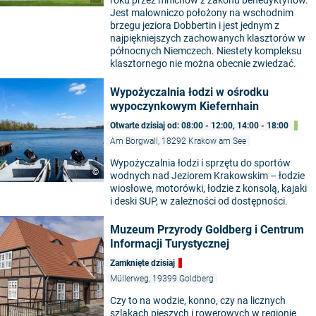
Jest malowniczo położony na wschodnim
brzegu jeziora Dobbertin i jest jednym z
najpiękniejszych zachowanych klasztorów w
północnych Niemczech. Niestety kompleksu
klasztornego nie można obecnie zwiedzać.
Wypożyczalnia łodzi w ośrodku
wypoczynkowym Kiefernhain
Otwarte dzisiaj od: 08:00 - 12:00, 14:00 - 18:00
Am Borgwall, 18292 Krakow am See
Wypożyczalnia łodzi i sprzętu do sportów
©
wodnych nad Jeziorem Krakowskim – łodzie
wiosłowe, motorówki, łodzie z konsolą, kajaki
i deski SUP, w zależności od dostępności.
Muzeum Przyrody Goldberg i Centrum
Informacji Turystycznej
Zamknięte dzisiaj
Müllerweg, 19399 Goldberg
Czy to na wodzie, konno, czy na licznych
szlakach pieszych i rowerowych w regionie