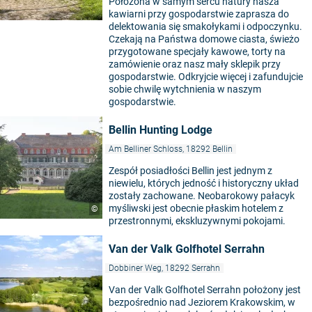
Położona w samym sercu natury nasza
kawiarni przy gospodarstwie zaprasza do
delektowania się smakołykami i odpoczynku.
Czekają na Państwa domowe ciasta, świeżo
przygotowane specjały kawowe, torty na
zamówienie oraz nasz mały sklepik przy
gospodarstwie. Odkryjcie więcej i zafundujcie
sobie chwilę wytchnienia w naszym
gospodarstwie.
Bellin Hunting Lodge
Am Belliner Schloss, 18292 Bellin
Zespół posiadłości Bellin jest jednym z
niewielu, których jedność i historyczny układ
zostały zachowane. Neobarokowy pałacyk
myśliwski jest obecnie płaskim hotelem z
©
przestronnymi, ekskluzywnymi pokojami.
Van der Valk Golfhotel Serrahn
Dobbiner Weg, 18292 Serrahn
Van der Valk Golfhotel Serrahn położony jest
bezpośrednio nad Jeziorem Krakowskim, w