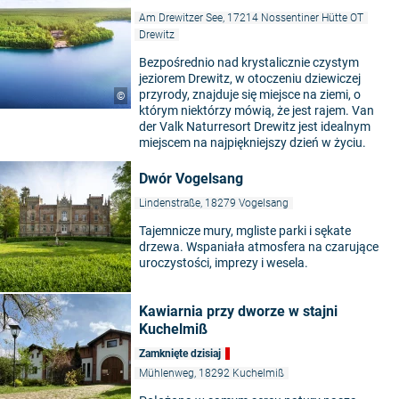
Am Drewitzer See, 17214 Nossentiner Hütte OT
Drewitz
Bezpośrednio nad krystalicznie czystym
jeziorem Drewitz, w otoczeniu dziewiczej
przyrody, znajduje się miejsce na ziemi, o
©
którym niektórzy mówią, że jest rajem. Van
der Valk Naturresort Drewitz jest idealnym
miejscem na najpiękniejszy dzień w życiu.
Dwór Vogelsang
Lindenstraße, 18279 Vogelsang
Tajemnicze mury, mgliste parki i sękate
drzewa. Wspaniała atmosfera na czarujące
uroczystości, imprezy i wesela.
Kawiarnia przy dworze w stajni
Kuchelmiß
Zamknięte dzisiaj
Mühlenweg, 18292 Kuchelmiß