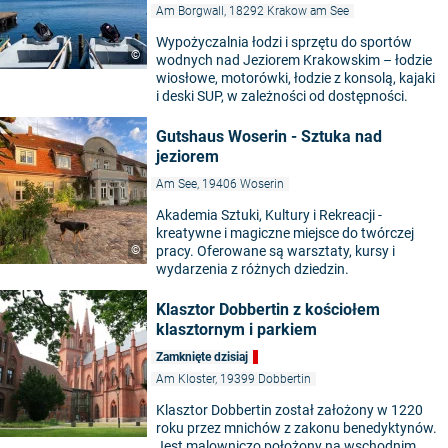
Am Borgwall, 18292 Krakow am See
Wypożyczalnia łodzi i sprzętu do sportów
©
wodnych nad Jeziorem Krakowskim – łodzie
wiosłowe, motorówki, łodzie z konsolą, kajaki
i deski SUP, w zależności od dostępności.
Gutshaus Woserin - Sztuka nad
jeziorem
Am See, 19406 Woserin
Akademia Sztuki, Kultury i Rekreacji -
kreatywne i magiczne miejsce do twórczej
©
pracy. Oferowane są warsztaty, kursy i
wydarzenia z różnych dziedzin.
Klasztor Dobbertin z kościołem
klasztornym i parkiem
Zamknięte dzisiaj
Am Kloster, 19399 Dobbertin
Klasztor Dobbertin został założony w 1220
roku przez mnichów z zakonu benedyktynów.
Jest malowniczo położony na wschodnim