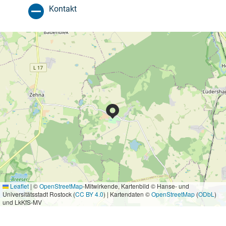
Kontakt
Leaflet
|
©
OpenStreetMap
-Mitwirkende, Kartenbild © Hanse- und
Universitätsstadt Rostock (
CC BY 4.0
) | Kartendaten ©
OpenStreetMap
(
ODbL
)
und LkKfS-MV