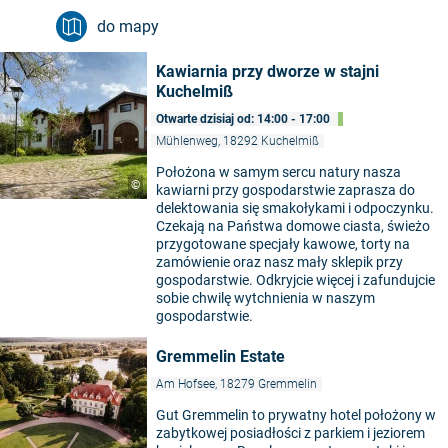
do mapy
Kawiarnia przy dworze w stajni
Kuchelmiß
Otwarte dzisiaj od: 14:00 - 17:00
Mühlenweg, 18292 Kuchelmiß
Położona w samym sercu natury nasza
©
kawiarni przy gospodarstwie zaprasza do
delektowania się smakołykami i odpoczynku.
Czekają na Państwa domowe ciasta, świeżo
przygotowane specjały kawowe, torty na
zamówienie oraz nasz mały sklepik przy
gospodarstwie. Odkryjcie więcej i zafundujcie
sobie chwilę wytchnienia w naszym
gospodarstwie.
Gremmelin Estate
Am Hofsee, 18279 Gremmelin
Gut Gremmelin to prywatny hotel położony w
zabytkowej posiadłości z parkiem i jeziorem