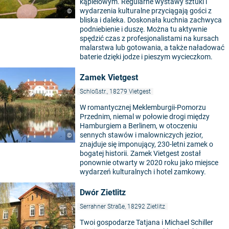
kąpielowym. Regularne wystawy sztuki i
wydarzenia kulturalne przyciągają gości z
©
bliska i daleka. Doskonała kuchnia zachwyca
podniebienie i duszę. Można tu aktywnie
spędzić czas z profesjonalistami na kursach
malarstwa lub gotowania, a także naładować
baterie dzięki jodze i pieszym wycieczkom.
Zamek Vietgest
Schloßstr., 18279 Vietgest
W romantycznej Meklemburgii-Pomorzu
Przednim, niemal w połowie drogi między
Hamburgiem a Berlinem, w otoczeniu
sennych stawów i malowniczych jezior,
©
znajduje się imponujący, 230-letni zamek o
bogatej historii. Zamek Vietgest został
ponownie otwarty w 2020 roku jako miejsce
wydarzeń kulturalnych i hotel zamkowy.
Dwór Zietlitz
Serrahner Straße, 18292 Zietlitz
Twoi gospodarze Tatjana i Michael Schiller