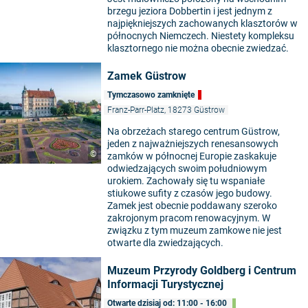
brzegu jeziora Dobbertin i jest jednym z
najpiękniejszych zachowanych klasztorów w
północnych Niemczech. Niestety kompleksu
klasztornego nie można obecnie zwiedzać.
Zamek Güstrow
Tymczasowo zamknięte
Franz-Parr-Platz, 18273 Güstrow
Na obrzeżach starego centrum Güstrow,
jeden z najważniejszych renesansowych
©
zamków w północnej Europie zaskakuje
odwiedzających swoim południowym
urokiem. Zachowały się tu wspaniałe
stiukowe sufity z czasów jego budowy.
Zamek jest obecnie poddawany szeroko
zakrojonym pracom renowacyjnym. W
związku z tym muzeum zamkowe nie jest
otwarte dla zwiedzających.
Muzeum Przyrody Goldberg i Centrum
Informacji Turystycznej
Otwarte dzisiaj od: 11:00 - 16:00