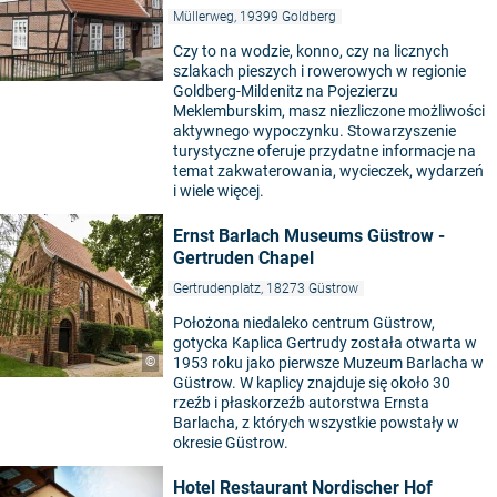
Müllerweg, 19399 Goldberg
Czy to na wodzie, konno, czy na licznych
szlakach pieszych i rowerowych w regionie
Goldberg-Mildenitz na Pojezierzu
Meklemburskim, masz niezliczone możliwości
aktywnego wypoczynku. Stowarzyszenie
turystyczne oferuje przydatne informacje na
temat zakwaterowania, wycieczek, wydarzeń
i wiele więcej.
Ernst Barlach Museums Güstrow -
Gertruden Chapel
Gertrudenplatz, 18273 Güstrow
Położona niedaleko centrum Güstrow,
gotycka Kaplica Gertrudy została otwarta w
©
1953 roku jako pierwsze Muzeum Barlacha w
Güstrow. W kaplicy znajduje się około 30
rzeźb i płaskorzeźb autorstwa Ernsta
Barlacha, z których wszystkie powstały w
okresie Güstrow.
Hotel Restaurant Nordischer Hof