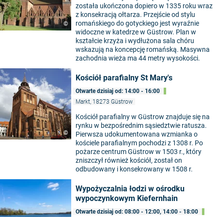
została ukończona dopiero w 1335 roku wraz
z konsekracją ołtarza. Przejście od stylu
romańskiego do gotyckiego jest wyraźnie
©
widoczne w katedrze w Güstrow. Plan w
kształcie krzyża i wydłużona sala chóru
wskazują na koncepcję romańską. Masywna
zachodnia wieża ma 44 metry wysokości.
Kościół parafialny St Mary's
Otwarte dzisiaj od: 14:00 - 16:00
Markt, 18273 Güstrow
Kościół parafialny w Güstrow znajduje się na
rynku w bezpośrednim sąsiedztwie ratusza.
©
Pierwsza udokumentowana wzmianka o
kościele parafialnym pochodzi z 1308 r. Po
pożarze centrum Güstrow w 1503 r., który
zniszczył również kościół, został on
odbudowany i konsekrowany w 1508 r.
Wypożyczalnia łodzi w ośrodku
wypoczynkowym Kiefernhain
Otwarte dzisiaj od: 08:00 - 12:00, 14:00 - 18:00