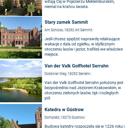
witają Cię w Pojezierzu Meklemburskim,
niemal na krańcu świata.
©
Stary zamek Sammit
Am Schloss, 18292 Alt Sammit
Jeśli chcesz spędzić naprawdę relaksujące
wakacje z dala od zgiełku, w idyllicznym
otoczeniu lasów i jezior, trafiłeś we właściwe
miejsce.
©
Van der Valk Golfhotel Serrahn
Dobbiner Weg, 18292 Serrahn
Van der Valk Golfhotel Serrahn położony jest
bezpośrednio nad Jeziorem Krakowskim, w
otoczeniu zielonych lasów, łąk i rozległych
pól.
Katedra w Güstrow
Domplatz, 18273 Güstrow
Budowa katedry rozpoczęła się w 1226 roku i