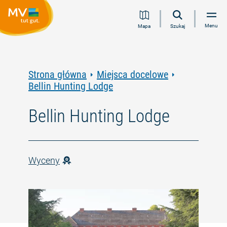
Przejdź
Przejdź
Przejdź
Przejdź
Menu
Mapa
Szukaj
do
do
do
do
treści
nawigacji
wyszukiwania
stopki
pełnotekstowego
Strona główna
Miejsca docelowe
Bellin Hunting Lodge
Bellin Hunting Lodge
Wyceny