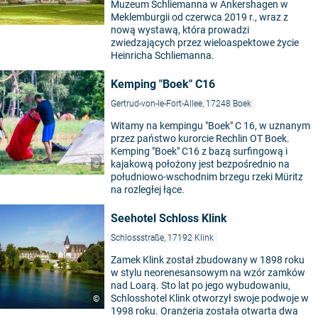
Muzeum Schliemanna w Ankershagen w
Meklemburgii od czerwca 2019 r., wraz z
nową wystawą, która prowadzi
zwiedzających przez wieloaspektowe życie
Heinricha Schliemanna.
Kemping "Boek" C16
Gertrud-von-le-Fort-Allee, 17248 Boek
Witamy na kempingu "Boek" C 16, w uznanym
przez państwo kurorcie Rechlin OT Boek.
Kemping "Boek" C16 z bazą surfingową i
kajakową położony jest bezpośrednio na
©
południowo-wschodnim brzegu rzeki Müritz
na rozległej łące.
Seehotel Schloss Klink
Schlossstraße, 17192 Klink
Zamek Klink został zbudowany w 1898 roku
w stylu neorenesansowym na wzór zamków
nad Loarą. Sto lat po jego wybudowaniu,
Schlosshotel Klink otworzył swoje podwoje w
©
1998 roku. Oranżeria została otwarta dwa