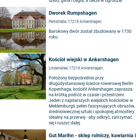
szkło, glina i cegła, a także w ogrodzie.
Dworek Rumpshagen
Parkstraße, 17219 Ankershagen
Barokowy dwór został zbudowany w 1730
roku.
Kościół wiejski w Ankershagen
Lindenallee, 17219 Ankershagen
Położony bezpośrednio przy
długodystansowej ścieżce rowerowej Berlin-
Kopenhaga, kościół Ankershagen zaprasza
na krótką podróż w czasie i przestrzeni.
Jeden z najstarszych wiejskich kościołów w
Meklemburgii, pełen fascynujących obrazów,
średniowiecznej sztuki i spokojnej atmosfery.
Idealny na przerwę - aby odkryć, zatrzymać
się i ruszyć dalej.
Gut Marihn - sklep rolniczy, kawiarnia i