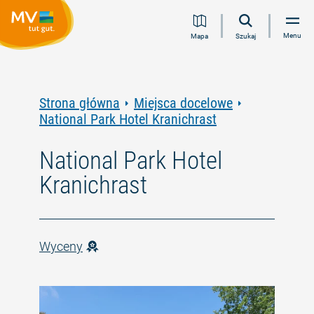
Przejdź
Przejdź
Przejdź
Przejdź
Menu
Mapa
Szukaj
do
do
do
do
treści
nawigacji
wyszukiwania
stopki
pełnotekstowego
Strona główna
Miejsca docelowe
National Park Hotel Kranichrast
National Park Hotel
Kranichrast
Wyceny