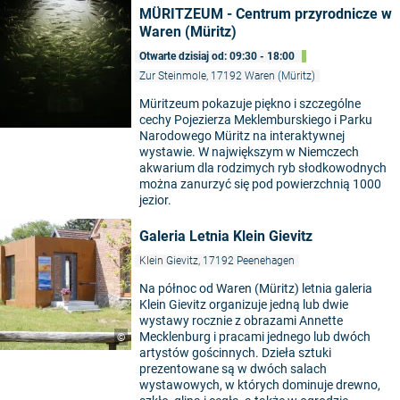
MÜRITZEUM - Centrum przyrodnicze w
Waren (Müritz)
Otwarte dzisiaj od: 09:30 - 18:00
Zur Steinmole, 17192 Waren (Müritz)
Müritzeum pokazuje piękno i szczególne
cechy Pojezierza Meklemburskiego i Parku
Narodowego Müritz na interaktywnej
wystawie. W największym w Niemczech
akwarium dla rodzimych ryb słodkowodnych
można zanurzyć się pod powierzchnią 1000
jezior.
Galeria Letnia Klein Gievitz
Klein Gievitz, 17192 Peenehagen
Na północ od Waren (Müritz) letnia galeria
Klein Gievitz organizuje jedną lub dwie
wystawy rocznie z obrazami Annette
Mecklenburg i pracami jednego lub dwóch
©
artystów gościnnych. Dzieła sztuki
prezentowane są w dwóch salach
wystawowych, w których dominuje drewno,