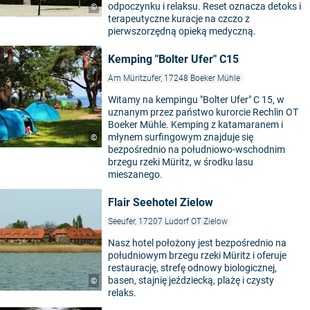
odpoczynku i relaksu. Reset oznacza detoks i
©
terapeutyczne kuracje na czczo z
pierwszorzędną opieką medyczną.
Kemping "Bolter Ufer" C15
Am Müritzufer, 17248 Boeker Mühle
Witamy na kempingu "Bolter Ufer" C 15, w
uznanym przez państwo kurorcie Rechlin OT
Boeker Mühle. Kemping z katamaranem i
młynem surfingowym znajduje się
©
bezpośrednio na południowo-wschodnim
brzegu rzeki Müritz, w środku lasu
mieszanego.
Flair Seehotel Zielow
Seeufer, 17207 Ludorf OT Zielow
Nasz hotel położony jest bezpośrednio na
południowym brzegu rzeki Müritz i oferuje
restaurację, strefę odnowy biologicznej,
basen, stajnię jeździecką, plażę i czysty
©
relaks.