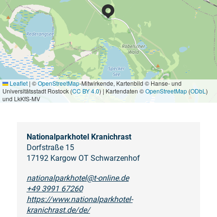
Leaflet
|
©
OpenStreetMap
-Mitwirkende, Kartenbild © Hanse- und
Universitätsstadt Rostock (
CC BY 4.0
) | Kartendaten ©
OpenStreetMap
(
ODbL
)
und LkKfS-MV
Nationalparkhotel Kranichrast
Dorfstraße 15
17192 Kargow OT Schwarzenhof
nationalparkhotel@t-online.de
+49 3991 67260
https://www.nationalparkhotel-
kranichrast.de/de/