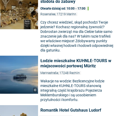
stodoła do zabawy
Otwarte dzisiaj od: 10:00 - 17:00
Rosenallee, 17219 Marihn
Czy chcesz wiedzieć, skąd pochodzi Twoje
jedzenie? Kochasz regionalną żywność?
Dobrostan zwierząt ma dla Ciebie takie samo
znaczenie jak dla nas? W takim razie trafiłeś
we właściwe miejsce! Zdobywamy punkty
dzięki własnej hodowli i hodowli odpowiedniej
dla gatunku.
Łodzie mieszkalne KUHNLE-TOURS w
miejscowości portowej Müritz
Marinastraße, 17248 Rechlin
Wakacje na wodzie: Bezlicencyjne łodzie
mieszkalne KUHNLE-TOURS stanowią
©
integralną część krajobrazu Pojezierza
Meklemburskiego i są uosobieniem
przytulności i komfortu.
Romantik Hotel Gutshaus Ludorf