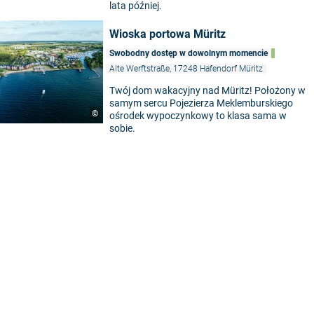
lata później.
Wioska portowa Müritz
Swobodny dostęp w dowolnym momencie
Alte Werftstraße, 17248 Hafendorf Müritz
Twój dom wakacyjny nad Müritz! Położony w
samym sercu Pojezierza Meklemburskiego
©
ośrodek wypoczynkowy to klasa sama w
sobie.
5