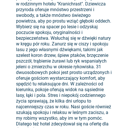
w rodzinnym hotelu "Kranichrast". Dziewicza
przyroda oferuje mnóstwo przestrzeni i
swobody, a także mnóstwo świeżego
powietrza, aby po prostu wziąć głęboki oddech.
Wybierz się na spacer po lesie i odzyskaj
poczucie spokoju, oryginalności i
bezpieczeństwa. Wsłuchaj się w dźwięki natury
w kręgu pór roku. Zanurz się w ciszy i spokoju
lasu z jego własnymi dźwiękami, takimi jak
szelest koron drzew, śpiew ptaków, brzęczenie
pszczół, trąbienie żurawi lub ryk wspaniałych
jeleni o zmierzchu w okresie rykowiska. 31
dwuosobowych pokoi jest prosto urządzonych i
oferuje gościom wystarczający komfort, aby
spędzić tu relaksujące dni. W zależności od
kierunku, pokoje oferują widok na sąsiednie
lasy, łąki i pola. Stres i niepokój codziennego
życia sprawiają, że kilka dni urlopu to
najcenniejszy czas w roku. Nasi goście również
szukają spokoju i relaksu w leśnym zaciszu, a
my robimy wszystko, aby im w tym pomóc.
Dlatego też hotel zdecydował się na ofertę dla