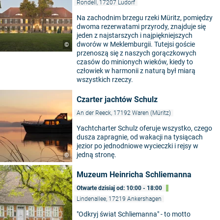
Rondell, 17207 Ludorf
Na zachodnim brzegu rzeki Müritz, pomiędzy
dwoma rezerwatami przyrody, znajduje się
jeden z najstarszych i najpiękniejszych
dworów w Meklemburgii. Tutejsi goście
©
przenoszą się z naszych gorączkowych
czasów do minionych wieków, kiedy to
człowiek w harmonii z naturą był miarą
wszystkich rzeczy.
Czarter jachtów Schulz
An der Reeck, 17192 Waren (Müritz)
Yachtcharter Schulz oferuje wszystko, czego
dusza zapragnie, od wakacji na tysiącach
jezior po jednodniowe wycieczki i rejsy w
jedną stronę.
©
Muzeum Heinricha Schliemanna
Otwarte dzisiaj od: 10:00 - 18:00
Lindenallee, 17219 Ankershagen
"Odkryj świat Schliemanna" - to motto