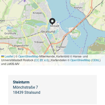
Leaflet
|
©
OpenStreetMap
-Mitwirkende, Kartenbild © Hanse- und
Universitätsstadt Rostock (
CC BY 4.0
) | Kartendaten ©
OpenStreetMap
(
ODbL
)
und LkKfS-MV
Steinturm
Mönchstraße 7
18439 Stralsund