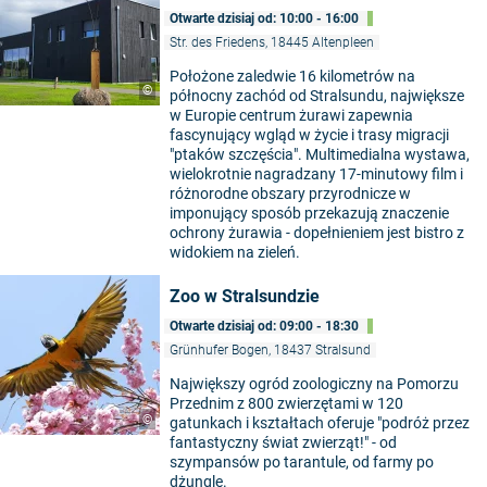
Otwarte dzisiaj od: 10:00 - 16:00
Str. des Friedens, 18445 Altenpleen
Położone zaledwie 16 kilometrów na
©
północny zachód od Stralsundu, największe
w Europie centrum żurawi zapewnia
fascynujący wgląd w życie i trasy migracji
"ptaków szczęścia". Multimedialna wystawa,
wielokrotnie nagradzany 17-minutowy film i
różnorodne obszary przyrodnicze w
imponujący sposób przekazują znaczenie
ochrony żurawia - dopełnieniem jest bistro z
widokiem na zieleń.
Zoo w Stralsundzie
Otwarte dzisiaj od: 09:00 - 18:30
Grünhufer Bogen, 18437 Stralsund
Największy ogród zoologiczny na Pomorzu
Przednim z 800 zwierzętami w 120
©
gatunkach i kształtach oferuje "podróż przez
fantastyczny świat zwierząt!" - od
szympansów po tarantule, od farmy po
dżunglę.