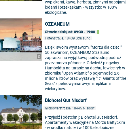
wypiekami, kawą, herbatą, zimnymi napojami,
lodami i przekąskami - wszystko w 100%
ekologiczne.
OZEANEUM
Otwarte dzisiaj od: 09:30 - 19:00
Hafenstraße, 18439 Stralsund
Dzięki swoim wystawom, "Morzu dla dzieci" i
50 akwariom, OZEANEUM Stralsund
©
zaprasza na wyjątkową podwodną podróż
przez morza północne. Odwiedź pingwiny
Humboldta na tarasie na dachu, ławice ryb w
zbiorniku "Open Atlantic" o pojemności 2,6
miliona litrów oraz wystawę "1:1 Giants of the
Seas" z pełnowymiarowymi replikami
wielorybów.
Biohotel Gut Nisdorf
Grabowerstrasse, 18445 Nisdorf
Przyjedź i odetchnij: Biohotel Gut Nisdorf.
Apartamenty wakacyjne na Morzu Bałtyckim
- w środku natury i w 100% ekologiczne