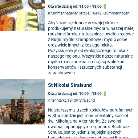
Otwarte dzisiaj od: 11:00 - 18:00
Krummenhagener Straße, 18442 Krummenhagen
Abyś czuł się dobrze w swojej skórze,
©
produkujemy naturalne mydła w naszej małej
rodzinnej firmie, np. lecznicze mydło kredowe
z Rugii, mydło szamponowe i mydło solne
oraz wiele innych z koziego mleka.
Pozyskujemy je od ekologicznego rolnika z
naszego regionu. Wszystkie nasze naturalne
mydła (mieszane na zimno) są wolne od
konserwantów i sztucznych substancji
zapachowych.
St Nikolai Stralsund
Otwarte dzisiaj od: 10:00 - 18:00
Alter Markt, 18439 Stralsund
Najstarszym z trzech kościołów parafialnych
w Stralsundzie jest monumentalny kościół
©
św. Mikołaja na Alter Markt. Ze swoimi
dwoma imponującymi organami, Buchholz i
Schuke, jest to jeden z najpiękniejszych
budynków sakralnych w północnej Europie.