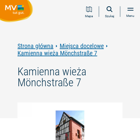
Przejdź
Przejdź
Przejdź
Przejdź
Menu
Mapa
Szukaj
do
do
do
do
treści
nawigacji
wyszukiwania
stopki
pełnotekstowego
Strona główna
Miejsca docelowe
Kamienna wieża Mönchstraße 7
Kamienna wieża
Mönchstraße 7