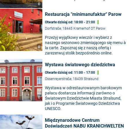
©
Restauracja "minimanufaktur" Parow
Otwarte dzisiaj od: 18:00 - 21:00
Dorfstraße, 18445 Kramerhof OT Parow
Przeżyj wyjątkowy wieczór i wybierz z
naszego sezonowo zmieniającego się menu à
©
la carte. Zapoznaj się z naszą ofertą i
zarezerwuj stolik bezpośrednio online.
Wystawa światowego dziedzictwa
Otwarte dzisiaj od: 11:00 - 17:00
Ossenreyerstraße, 18439 Stralsund
Wystawa w odrestaurowanym barokowym
pałacu dostarcza informacji zarówno o
©
Światowym Dziedzictwie Miasta Stralsund,
jak i o Programie Światowego Dziedzictwa
UNESCO.
Międzynarodowe Centrum
Doświadczeń NABU KRANICHWELTEN