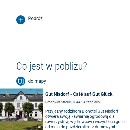
Podróż
Co jest w pobliżu?
do mapy
Gut Nisdorf - Café auf Gut Glück
Grabower Straße, 18445 Altenpleen
Przyjazny rodzinom Biohotel Gut Nisdorf
otwiera swoją kawiarnię ogrodową dla
rowerzystów, wędrowców i wszystkich gości
od maja do października - z domowymi
©