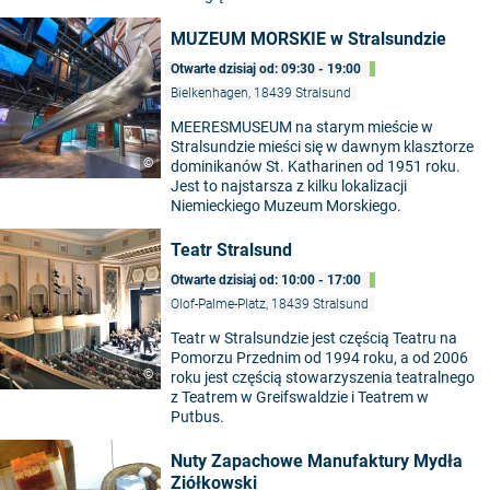
MUZEUM MORSKIE w Stralsundzie
Otwarte dzisiaj od: 09:30 - 19:00
Bielkenhagen, 18439 Stralsund
MEERESMUSEUM na starym mieście w
Stralsundzie mieści się w dawnym klasztorze
©
dominikanów St. Katharinen od 1951 roku.
Jest to najstarsza z kilku lokalizacji
Niemieckiego Muzeum Morskiego.
Teatr Stralsund
Otwarte dzisiaj od: 10:00 - 17:00
Olof-Palme-Platz, 18439 Stralsund
Teatr w Stralsundzie jest częścią Teatru na
Pomorzu Przednim od 1994 roku, a od 2006
©
roku jest częścią stowarzyszenia teatralnego
z Teatrem w Greifswaldzie i Teatrem w
Putbus.
Nuty Zapachowe Manufaktury Mydła
Ziółkowski