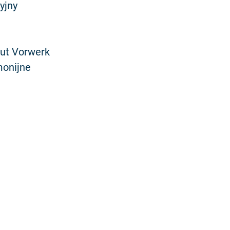
yjny
Gut Vorwerk
monijne