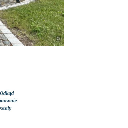
©
. Odkąd
ponownie
wstały