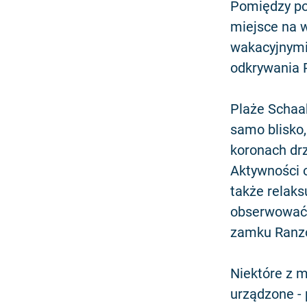
Pomiędzy po
miejsce na 
wakacyjnymi
odkrywania R
Plaże Schaab
samo blisko
koronach dr
Aktywności o
także relaks
obserwować k
zamku Ranzow
Niektóre z m
urządzone - 