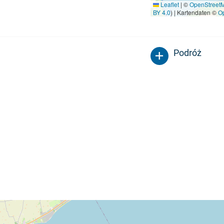
Leaflet
|
©
OpenStreet
BY 4.0
) | Kartendaten ©
O
Podróż