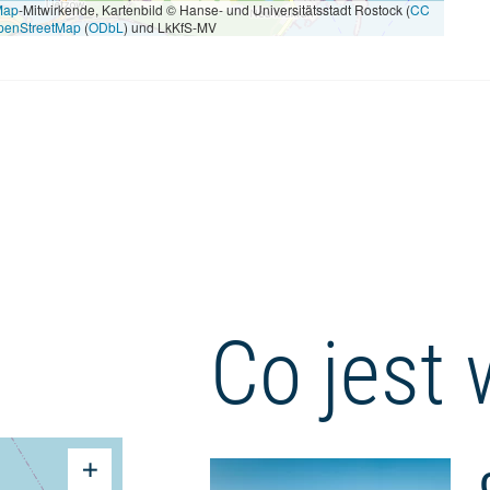
Map
-Mitwirkende, Kartenbild © Hanse- und Universitätsstadt Rostock (
CC
penStreetMap
(
ODbL
) und LkKfS-MV
Co jest 