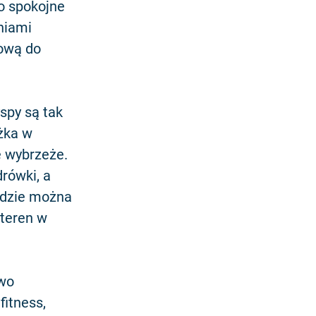
o spokojne
niami
dową do
spy są tak
żka w
 wybrzeże.
rówki, a
 gdzie można
 teren w
owo
fitness,