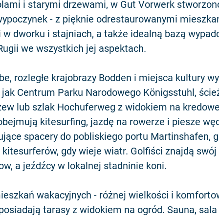
lami i starymi drzewami, w Gut Vorwerk stworzon
wypoczynek - z pięknie odrestaurowanymi mieszka
 w dworku i stajniach, a także idealną bazą wypa
ugii we wszystkich jej aspektach.
e, rozległe krajobrazy Bodden i miejsca kultury wy
, jak Centrum Parku Narodowego Königsstuhl, ście
zew lub szlak Hochuferweg z widokiem na kredowe
bejmują kitesurfing, jazdę na rowerze i piesze węd
ujące spacery do pobliskiego portu Martinshafen,
itesurferów, gdy wieje wiatr. Golfiści znajdą swój
, a jeźdźcy w lokalnej stadninie koni.
ieszkań wakacyjnych - różnej wielkości i komfort
posiadają tarasy z widokiem na ogród. Sauna, sala 