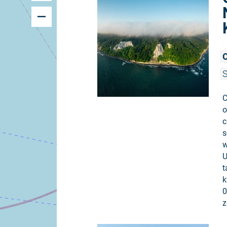
O
S
C
o
c
s
w
U
t
k
0
z