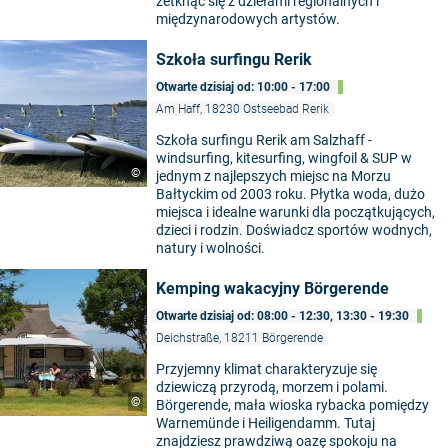
zetknąć się z dziełami regionalnych i
międzynarodowych artystów.
Szkoła surfingu Rerik
Otwarte dzisiaj od: 10:00 - 17:00
Am Haff, 18230 Ostseebad Rerik
Szkoła surfingu Rerik am Salzhaff -
windsurfing, kitesurfing, wingfoil & SUP w
©
jednym z najlepszych miejsc na Morzu
Bałtyckim od 2003 roku. Płytka woda, dużo
miejsca i idealne warunki dla początkujących,
dzieci i rodzin. Doświadcz sportów wodnych,
natury i wolności.
Kemping wakacyjny Börgerende
Otwarte dzisiaj od: 08:00 - 12:30, 13:30 - 19:30
Deichstraße, 18211 Börgerende
Przyjemny klimat charakteryzuje się
dziewiczą przyrodą, morzem i polami.
©
Börgerende, mała wioska rybacka pomiędzy
Warnemünde i Heiligendamm. Tutaj
znajdziesz prawdziwą oazę spokoju na