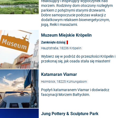
relaksujący i inspirujący wypoczynek nad
morzem. Rodzinny dom otoczony rozległym
parkiem z potężnymi starymi drzewami.
©
Dobre samopoczucie podczas wakacji z
dodatkowym relaksem bioenergetycznym,
jogą, Reiki i masażami.
Muzeum Miejskie Kröpelin
Zamknięte dzisiaj
Hauptstraße, 18236 Kröpelin
Wybierz się w podróż do przeszłości Kröpelin i
przekonaj się, jak osada stała się miastem!
©
Katamaran Viamar
Holmblick, 18225 Kühlungsborn
Popłyń katamaranem Viamar i doświadcz
fascynacji Morzem Bałtyckim.
©
Jung Pottery & Sculpture Park