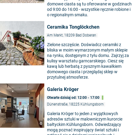
domowe ciasta są tu oferowane w godzinach
od 9:00 do 16:00 - wszystkie ręcznie robione i
o regionalnym smaku.
Ceramika Tonglöckchen
Am Markt, 18209 Bad Doberan
Zielone szczęście. Doświadcz ceramiki z
bliska w moim wymarzonym małym sklepie
na rynku, dostępnym z tyłu domu. Zajrzyj za
kulisy warsztatu garncarskiego. Ciesz się
kawą lub herbatą z pysznym kawałkiem
domowego ciasta i przeglądaj sklep w
przytulnej atmosferze.
Galeria Kröger
Otwarte dzisiaj od: 12:00 - 17:00
Dünenstraße, 18225 Kühlungsborn
Galeria Kröger to jeden z wyjątkowych
adresów sztuki w malowniczym kurorcie
©
bałtyckim Kühlungsborn. Odwiedzający
mogą poznać inspirujący świat sztuki i