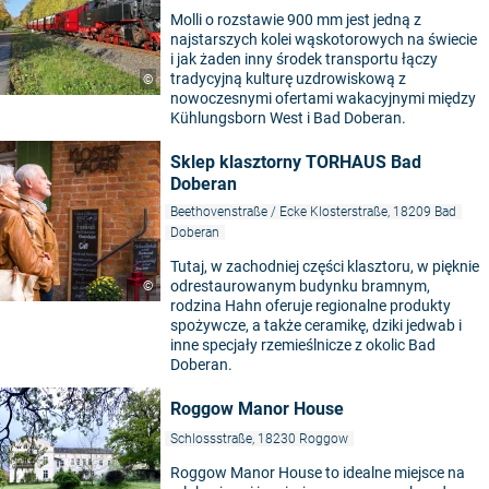
Molli o rozstawie 900 mm jest jedną z
najstarszych kolei wąskotorowych na świecie
i jak żaden inny środek transportu łączy
tradycyjną kulturę uzdrowiskową z
©
nowoczesnymi ofertami wakacyjnymi między
Kühlungsborn West i Bad Doberan.
Sklep klasztorny TORHAUS Bad
Doberan
Beethovenstraße / Ecke Klosterstraße, 18209 Bad
Doberan
Tutaj, w zachodniej części klasztoru, w pięknie
odrestaurowanym budynku bramnym,
©
rodzina Hahn oferuje regionalne produkty
spożywcze, a także ceramikę, dziki jedwab i
inne specjały rzemieślnicze z okolic Bad
Doberan.
Roggow Manor House
Schlossstraße, 18230 Roggow
Roggow Manor House to idealne miejsce na