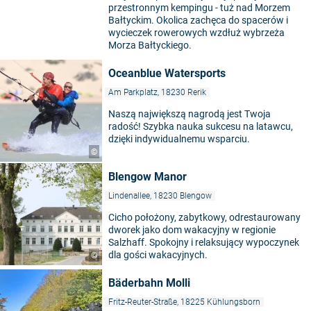
przestronnym kempingu - tuż nad Morzem
Bałtyckim. Okolica zachęca do spacerów i
wycieczek rowerowych wzdłuż wybrzeża
Morza Bałtyckiego.
Oceanblue Watersports
Am Parkplatz, 18230 Rerik
Naszą największą nagrodą jest Twoja
radość! Szybka nauka sukcesu na latawcu,
dzięki indywidualnemu wsparciu.
©
Blengow Manor
Lindenallee, 18230 Blengow
Cicho położony, zabytkowy, odrestaurowany
dworek jako dom wakacyjny w regionie
Salzhaff. Spokojny i relaksujący wypoczynek
dla gości wakacyjnych.
©
Bäderbahn Molli
Fritz-Reuter-Straße, 18225 Kühlungsborn