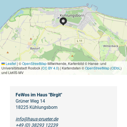
Leaflet
|
©
OpenStreetMap
-Mitwirkende, Kartenbild © Hanse- und
Universitätsstadt Rostock (
CC BY 4.0
) | Kartendaten ©
OpenStreetMap
(
ODbL
)
und LkKfS-MV
FeWos im Haus "Birgit"
Grüner Weg 14
18225 Kühlungsborn
info@haus-prueter.de
+49 (0) 38293 12239