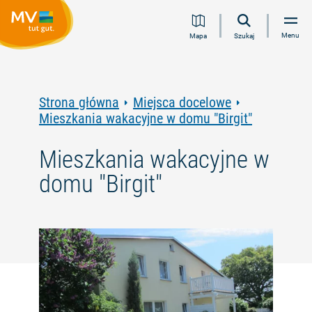
Przejdź
Przejdź
Przejdź
Przejdź
Menu
Mapa
Szukaj
do
do
do
do
treści
nawigacji
wyszukiwania
stopki
pełnotekstowego
Strona główna
Miejsca docelowe
Mieszkania wakacyjne w domu "Birgit"
Mieszkania wakacyjne w
domu "Birgit"