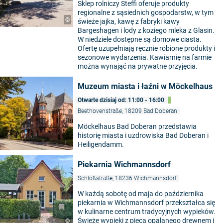
Sklep rolniczy Steffi oferuje produkty
regionalne z sąsiednich gospodarstw, w tym
©
świeże jajka, kawę z fabryki kawy
Bargeshagen i lody z koziego mleka z Glasin.
W niedziele dostępne są domowe ciasta.
Ofertę uzupełniają ręcznie robione produkty i
sezonowe wydarzenia. Kawiarnię na farmie
można wynająć na prywatne przyjęcia.
Muzeum miasta i łaźni w Möckelhaus
Otwarte dzisiaj od: 11:00 - 16:00
Beethovenstraße, 18209 Bad Doberan
Möckelhaus Bad Doberan przedstawia
historię miasta i uzdrowiska Bad Doberan i
Heiligendamm.
Piekarnia Wichmannsdorf
Schloßstraße, 18236 Wichmannsdorf
W każdą sobotę od maja do października
piekarnia w Wichmannsdorf przekształca się
w kulinarne centrum tradycyjnych wypieków.
Świeże wypieki z pieca opalanego drewnem i
©