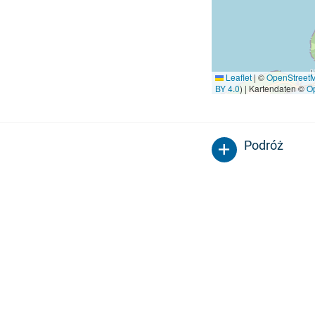
Leaflet
|
©
OpenStreet
BY 4.0
) | Kartendaten ©
O
Podróż