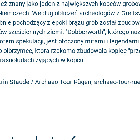
nież znany jako jeden z największych kopców grob
Niemczech. Według obliczeń archeologów z Greifsw
nie pochodzący z epoki brązu grób został zbudow
ów sześciennych ziemi. "Dobberworth", którego na
otem spekulacji, jest otoczony mitami i legendami.
o olbrzymce, która rzekomo zbudowała kopiec "prz
krasnoludach żyjących w kopcu.
trin Staude / Archaeo Tour Rügen, archaeo-tour-ru