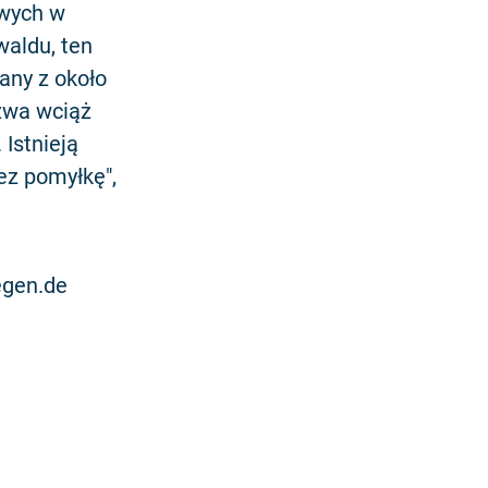
owych w
aldu, ten
any z około
zwa wciąż
 Istnieją
ez pomyłkę",
egen.de