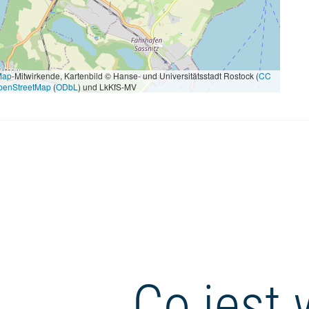
Map
-Mitwirkende, Kartenbild © Hanse- und Universitätsstadt Rostock (
CC
penStreetMap
(
ODbL
) und LkKfS-MV
Co jest 