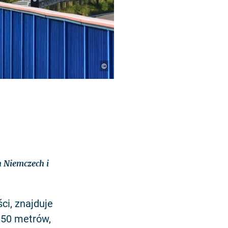
©
 Niemczech i
ci, znajduje
150 metrów,