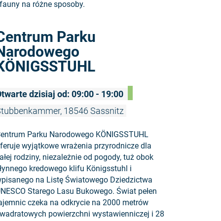
 fauny na różne sposoby.
Czytaj wię
Centrum Parku
Narodowego
KÖNIGSSTUHL
twarte dzisiaj od: 09:00 - 19:00
tubbenkammer, 18546 Sassnitz
entrum Parku Narodowego KÖNIGSSTUHL
feruje wyjątkowe wrażenia przyrodnicze dla
ałej rodziny, niezależnie od pogody, tuż obok
łynnego kredowego klifu Königsstuhl i
pisanego na Listę Światowego Dziedzictwa
NESCO Starego Lasu Bukowego. Świat pełen
ajemnic czeka na odkrycie na 2000 metrów
wadratowych powierzchni wystawienniczej i 28