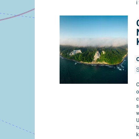
i
O
S
C
o
c
s
w
U
t
k