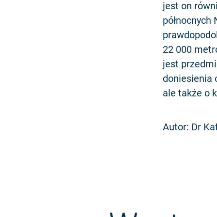
jest on rów
północnych 
prawdopodob
22 000 metr
jest przedmi
doniesienia 
ale także o 
Autor: Dr Ka