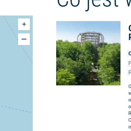
O
F
P
O
w
o
o
R
C
o