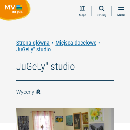
Przejdź
Przejdź
Przejdź
Przejdź
Menu
Mapa
Szukaj
do
do
do
do
treści
nawigacji
wyszukiwania
stopki
pełnotekstowego
Strona główna
Miejsca docelowe
JuGeLy" studio
JuGeLy" studio
Wyceny