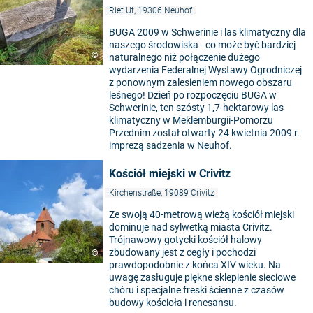
Riet Ut, 19306 Neuhof
BUGA 2009 w Schwerinie i las klimatyczny dla
naszego środowiska - co może być bardziej
©
naturalnego niż połączenie dużego
wydarzenia Federalnej Wystawy Ogrodniczej
z ponownym zalesieniem nowego obszaru
leśnego! Dzień po rozpoczęciu BUGA w
Schwerinie, ten szósty 1,7-hektarowy las
klimatyczny w Meklemburgii-Pomorzu
Przednim został otwarty 24 kwietnia 2009 r.
imprezą sadzenia w Neuhof.
Kościół miejski w Crivitz
Kirchenstraße, 19089 Crivitz
Ze swoją 40-metrową wieżą kościół miejski
dominuje nad sylwetką miasta Crivitz.
Trójnawowy gotycki kościół halowy
zbudowany jest z cegły i pochodzi
©
prawdopodobnie z końca XIV wieku. Na
uwagę zasługuje piękne sklepienie sieciowe
chóru i specjalne freski ścienne z czasów
budowy kościoła i renesansu.