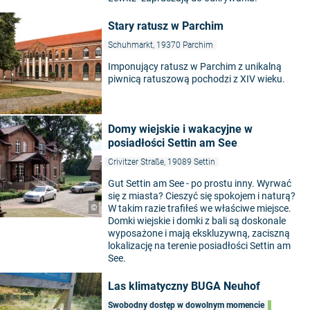
Stary ratusz w Parchim
Schuhmarkt, 19370 Parchim
Imponujący ratusz w Parchim z unikalną
piwnicą ratuszową pochodzi z XIV wieku.
Domy wiejskie i wakacyjne w
posiadłości Settin am See
Crivitzer Straße, 19089 Settin
Gut Settin am See - po prostu inny. Wyrwać
się z miasta? Cieszyć się spokojem i naturą?
©
W takim razie trafiłeś we właściwe miejsce.
Domki wiejskie i domki z bali są doskonale
wyposażone i mają ekskluzywną, zaciszną
lokalizację na terenie posiadłości Settin am
See.
Las klimatyczny BUGA Neuhof
Swobodny dostęp w dowolnym momencie