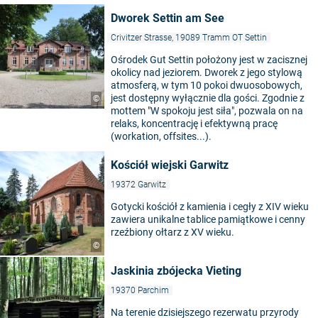
Dworek Settin am See
Crivitzer Strasse, 19089 Tramm OT Settin
Ośrodek Gut Settin położony jest w zacisznej
okolicy nad jeziorem. Dworek z jego stylową
atmosferą, w tym 10 pokoi dwuosobowych,
jest dostępny wyłącznie dla gości. Zgodnie z
©
mottem "W spokoju jest siła", pozwala on na
relaks, koncentrację i efektywną pracę
(workation, offsites...).
Kościół wiejski Garwitz
19372 Garwitz
Gotycki kościół z kamienia i cegły z XIV wieku
zawiera unikalne tablice pamiątkowe i cenny
rzeźbiony ołtarz z XV wieku.
©
Jaskinia zbójecka Vieting
19370 Parchim
Na terenie dzisiejszego rezerwatu przyrody