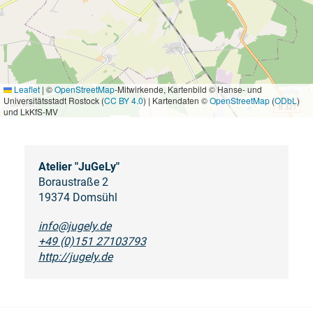
Leaflet
|
©
OpenStreetMap
-Mitwirkende, Kartenbild © Hanse- und
Universitätsstadt Rostock (
CC BY 4.0
) | Kartendaten ©
OpenStreetMap
(
ODbL
)
und LkKfS-MV
Atelier "JuGeLy"
Boraustraße 2
19374 Domsühl
info@jugely.de
+49 (0)151 27103793
http://jugely.de