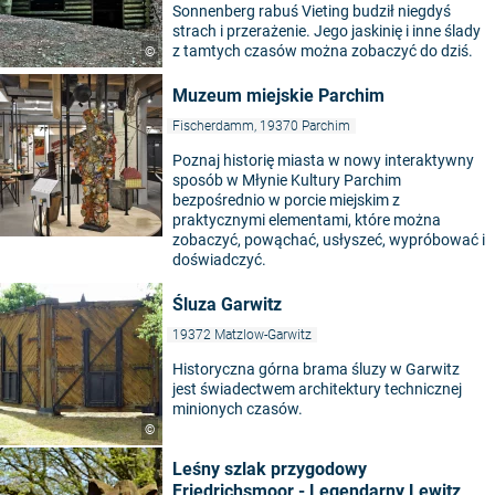
Sonnenberg rabuś Vieting budził niegdyś
strach i przerażenie. Jego jaskinię i inne ślady
z tamtych czasów można zobaczyć do dziś.
©
Muzeum miejskie Parchim
Fischerdamm, 19370 Parchim
Poznaj historię miasta w nowy interaktywny
sposób w Młynie Kultury Parchim
bezpośrednio w porcie miejskim z
praktycznymi elementami, które można
zobaczyć, powąchać, usłyszeć, wypróbować i
doświadczyć.
Śluza Garwitz
19372 Matzlow-Garwitz
Historyczna górna brama śluzy w Garwitz
jest świadectwem architektury technicznej
minionych czasów.
©
Leśny szlak przygodowy
Friedrichsmoor - Legendarny Lewitz