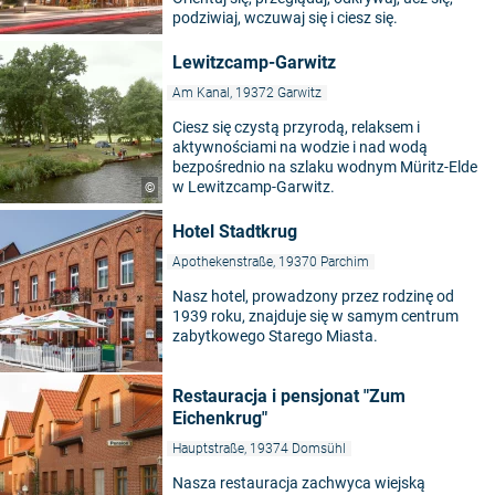
podziwiaj, wczuwaj się i ciesz się.
Lewitzcamp-Garwitz
Am Kanal, 19372 Garwitz
Ciesz się czystą przyrodą, relaksem i
aktywnościami na wodzie i nad wodą
bezpośrednio na szlaku wodnym Müritz-Elde
w Lewitzcamp-Garwitz.
©
Hotel Stadtkrug
Apothekenstraße, 19370 Parchim
Nasz hotel, prowadzony przez rodzinę od
1939 roku, znajduje się w samym centrum
zabytkowego Starego Miasta.
Restauracja i pensjonat "Zum
Eichenkrug"
Hauptstraße, 19374 Domsühl
Nasza restauracja zachwyca wiejską