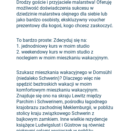
Drodzy goście i przyjaciele malarstwa! Oferuję
możliwość doświadczenia sukcesu w
dziedzinie malarstwa olejnego dla siebie lub
jako bardzo osobisty, ekskluzywny voucher
prezentowy dla kogoś, kogo chcesz zaskoczyć.
To bardzo proste: Zdecyduj się na:
1. jednodniowy kurs w moim studio
2. weekendowy kurs w moim studio z
noclegiem w moim mieszkaniu wakacyjnym.
Szukasz mieszkania wakacyjnego w Domsühl
(niedaleko Schwerin)? Dlaczego więc nie
spędzić beztroskich wakacji w moim
komfortowym mieszkaniu wakacyjnym.
Znajduje się ono na skraju Lewitz między
Parchim i Schwerinem, pośrodku łagodnego
krajobrazu zachodniej Meklemburgii, w pobliżu
stolicy kraju związkowego Schwerin z
bajkowym zamkiem. Inne wielkie rezydencje
książęce Ludwigslust i Güstrow są również
pięknymi celami wycieczek w pobliżu.