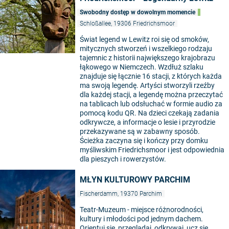
Swobodny dostęp w dowolnym momencie
Schloßallee, 19306 Friedrichsmoor
Świat legend w Lewitz roi się od smoków,
mitycznych stworzeń i wszelkiego rodzaju
tajemnic z historii największego krajobrazu
łąkowego w Niemczech. Wzdłuż szlaku
znajduje się łącznie 16 stacji, z których każda
ma swoją legendę. Artyści stworzyli rzeźby
dla każdej stacji, a legendę można przeczytać
na tablicach lub odsłuchać w formie audio za
pomocą kodu QR. Na dzieci czekają zadania
odkrywcze, a informacje o lesie i przyrodzie
przekazywane są w zabawny sposób.
Ścieżka zaczyna się i kończy przy domku
myśliwskim Friedrichsmoor i jest odpowiednia
dla pieszych i rowerzystów.
MŁYN KULTUROWY PARCHIM
Fischerdamm, 19370 Parchim
Teatr-Muzeum - miejsce różnorodności,
kultury i młodości pod jednym dachem.
Orientuj się, przeglądaj, odkrywaj, ucz się,