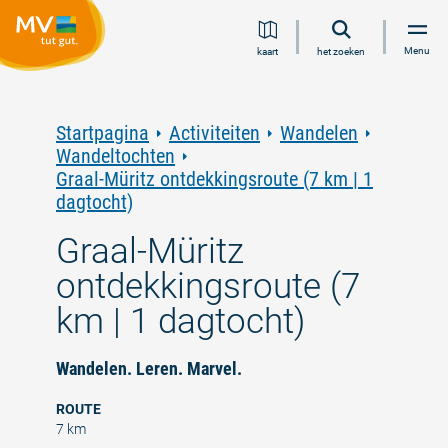
Ga
Ga
Ga
Ga
Menu
kaart
het zoeken
naar
naar
naar
naar
inhoud
navigatie
zoeken
voettekst
in
volledige
tekst
Startpagina
Activiteiten
Wandelen
Wandeltochten
Graal-Müritz ontdekkingsroute (7 km | 1
dagtocht)
Graal-Müritz
ontdekkingsroute (7
km | 1 dagtocht)
Wandelen. Leren. Marvel.
ROUTE
7 km