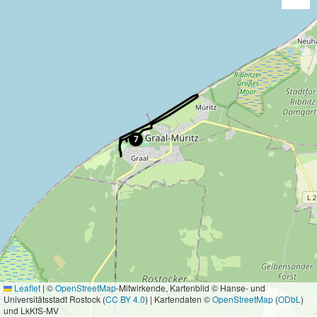
7
Leaflet
|
©
OpenStreetMap
-Mitwirkende, Kartenbild © Hanse- und
Universitätsstadt Rostock (
CC BY 4.0
) | Kartendaten ©
OpenStreetMap
(
ODbL
)
und LkKfS-MV