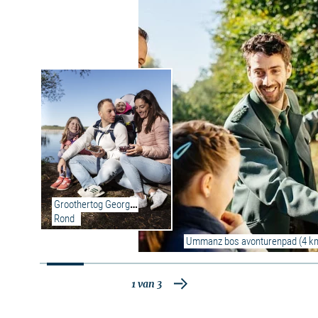
modellen van blaaswier, mosselen, helmgras,
zeepokken, botten, zilvermeeuwen en nog veel
meer kunnen worden bewonderd. Geïllustreerde
borden geven uitleg over de levenswijze en
speciale kenmerken van elke soort. Op de
terugweg langs het strand kun je
zilvermeeuwen en mosselen in het wild zien. En
als je goed naar je voeten kijkt, kun je zelfs het
geluk hebben om een zeldzame barnsteen te
vinden.
Groothertog Georg - 
Rond
Ummanz bos avonturenpad (4 km 
1
van
3