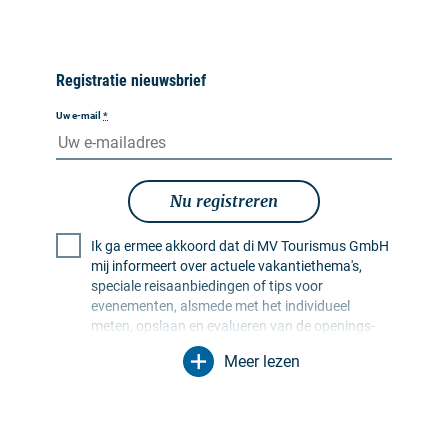
Registratie nieuwsbrief
Uw e-mail
*
Nu registreren
Ik ga ermee akkoord dat di MV Tourismus GmbH
mij informeert over actuele vakantiethema's,
speciale reisaanbiedingen of tips voor
evenementen, alsmede met het individueel
meten, opslaan en evalueren van de openings-
en klikfrequentie in ontvangerprofielen ten
Meer lezen
behoeve van de vormgeving van toekomstige
nieuwsbrieven. Mijn gegevens worden
uitsluitend voor dit doel gebruikt. In het bijzonder
worden er geen gegevens doorgegeven aan
onbevoegde derden. Ik ben me ervan bewust dat