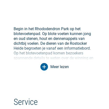
Begin in het Rhododendron Park op het
blotevoetenpad. Op blote voeten kunnen jong
en oud stenen, hout en dennenappels van
dichtbij voelen. De dieren van de Rostocker
Heide begroeten je vanaf een informatiebord.
Op het blotevoetenpad komen bezoekers
spannende details te weten over de winning en
het gebruik van hars in lang vervlogen tijden.
Meer lezen
Het pad loopt door het kustbos in de richting
van de Oostzee. Voor het duin ligt de Coastal
Defence Experience. Hoe beschermen de
bewoners van de badplaats zich tegen de
vernietigende kracht van de zee? Wat is een
stormvloed? Jong en oud kunnen deze
Service
geheimen ontdekken in de speeltuin bij