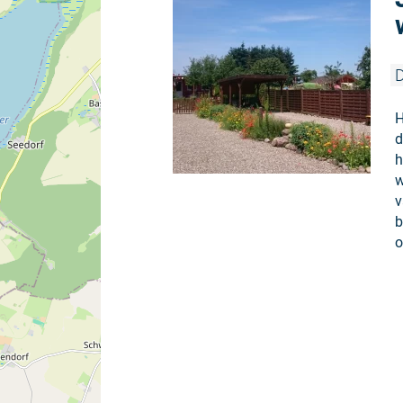
D
H
d
h
w
v
b
o