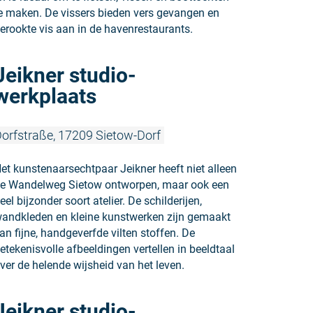
e maken. De vissers bieden vers gevangen en
erookte vis aan in de havenrestaurants.
Meer lezen:
Jeikner studio-
werkplaats
orfstraße, 17209 Sietow-Dorf
et kunstenaarsechtpaar Jeikner heeft niet alleen
e Wandelweg Sietow ontworpen, maar ook een
eel bijzonder soort atelier. De schilderijen,
andkleden en kleine kunstwerken zijn gemaakt
an fijne, handgeverfde vilten stoffen. De
etekenisvolle afbeeldingen vertellen in beeldtaal
ver de helende wijsheid van het leven.
Meer lezen:
Jeikner studio-