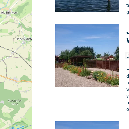
t
g
D
H
d
h
w
v
b
o