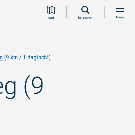
Menu
kaart
het zoeken
 (9 km / 1 dagtocht)
g (9