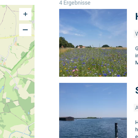
4 Ergebnisse
W
G
i
M
A
H
h
e