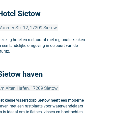
Meer lezen:
Hotel Sietow
arener Str. 12, 17209 Sietow
ezellig hotel en restaurant met regionale keuken
n een landelijke omgeving in de buurt van de
üritz.
Meer lezen:
Sietow haven
m Alten Hafen, 17209 Sietow
et kleine vissersdorp Sietow heeft een moderne
aven met een rustplaats voor waterwandelaars
n is ideaal om te fietsen, vissen en boottochten