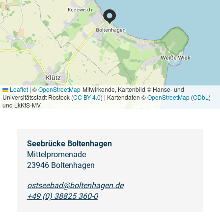
Leaflet
|
©
OpenStreetMap
-Mitwirkende, Kartenbild © Hanse- und
Universitätsstadt Rostock (
CC BY 4.0
) | Kartendaten ©
OpenStreetMap
(
ODbL
)
und LkKfS-MV
Seebrücke Boltenhagen
Mittelpromenade
23946 Boltenhagen
ostseebad@boltenhagen.de
+49 (0) 38825 360-0