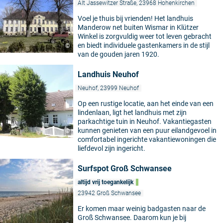
Alt Jassewitzer Straße, 23968 Hohenkirchen
Voel je thuis bij vrienden! Het landhuis
Manderow net buiten Wismar in Klützer
Winkel is zorgvuldig weer tot leven gebracht
en biedt individuele gastenkamers in de stijl
©
van de gouden jaren 1920.
Landhuis Neuhof
Neuhof, 23999 Neuhof
Op een rustige locatie, aan het einde van een
lindenlaan, ligt het landhuis met zijn
parkachtige tuin in Neuhof. Vakantiegasten
kunnen genieten van een puur eilandgevoel in
©
comfortabel ingerichte vakantiewoningen die
liefdevol zijn ingericht.
Surfspot Groß Schwansee
altijd vrij toegankelijk
23942 Groß Schwansee
5
Er komen maar weinig badgasten naar de
Groß Schwansee. Daarom kun je bij