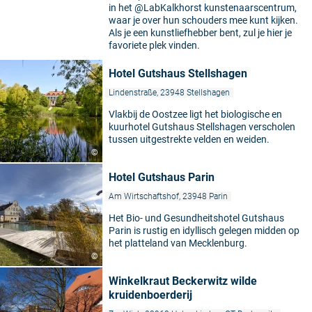
in het @LabKalkhorst kunstenaarscentrum,
waar je over hun schouders mee kunt kijken.
Als je een kunstliefhebber bent, zul je hier je
favoriete plek vinden.
Hotel Gutshaus Stellshagen
Lindenstraße, 23948 Stellshagen
Vlakbij de Oostzee ligt het biologische en
kuurhotel Gutshaus Stellshagen verscholen
tussen uitgestrekte velden en weiden.
©
Hotel Gutshaus Parin
Am Wirtschaftshof, 23948 Parin
Het Bio- und Gesundheitshotel Gutshaus
Parin is rustig en idyllisch gelegen midden op
het platteland van Mecklenburg.
©
Winkelkraut Beckerwitz wilde
kruidenboerderij