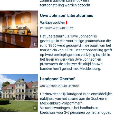
zomermaanden kan er ook een
tentoonstelling worden bezocht.
Uwe Johnson" Literatuurhuis
Vandaag gesloten
Im Thurow, 23948 Klütz
Het Literatuurhuis "Uwe Johnson" is
gevestigd in een voormalige graanschuur die
©
rond 1890 werd gebouwd in de buurt van het
marktplein van Klütz. De tentoonstelling geeft
op twee verdiepingen een veelzijdig inzicht in
het leven en werk van Uwe Johnson en
presenteert de schrijver die altijd nauwe
banden heeft gehad met Mecklenburg.
Landgoed Oberhof
Am Gutshof, 23948 Oberhof
Gezinsvriendelijk landgoed in de onmiddellijke
nabijheid van het strand aan de Oostzee in
Mecklenburg-Vorpommern.
Vakantiewoningen in het landhuis en
©
koetshuis voor 2-6 personen op het landgoed