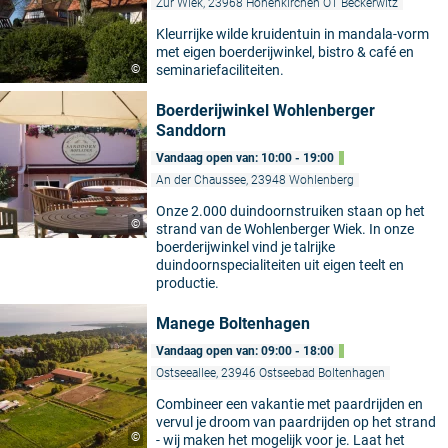
Zur Wiek, 23968 Hohenkirchen OT Beckerwitz
Kleurrijke wilde kruidentuin in mandala-vorm
met eigen boerderijwinkel, bistro & café en
©
seminariefaciliteiten.
Boerderijwinkel Wohlenberger
Sanddorn
Vandaag open van: 10:00 - 19:00
An der Chaussee, 23948 Wohlenberg
Onze 2.000 duindoornstruiken staan op het
©
strand van de Wohlenberger Wiek. In onze
boerderijwinkel vind je talrijke
duindoornspecialiteiten uit eigen teelt en
productie.
Manege Boltenhagen
Vandaag open van: 09:00 - 18:00
Ostseeallee, 23946 Ostseebad Boltenhagen
Combineer een vakantie met paardrijden en
vervul je droom van paardrijden op het strand
©
- wij maken het mogelijk voor je. Laat het