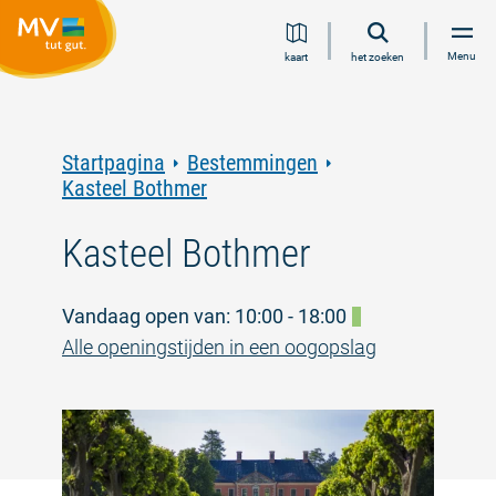
Ga
Ga
Ga
Ga
Menu
kaart
het zoeken
naar
naar
naar
naar
inhoud
navigatie
zoeken
voettekst
in
volledige
tekst
Startpagina
Bestemmingen
Kasteel Bothmer
Kasteel Bothmer
Vandaag open van: 10:00 - 18:00
Alle openingstijden in een oogopslag