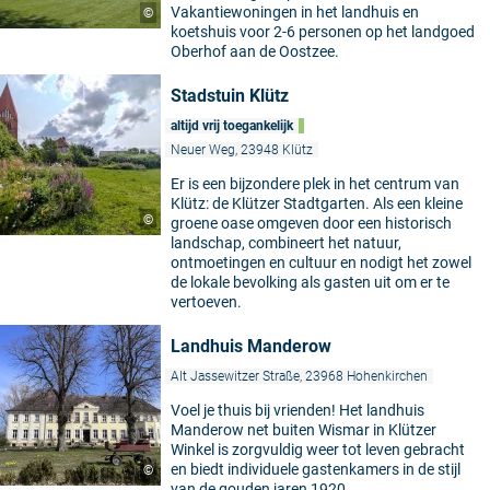
Vakantiewoningen in het landhuis en
©
koetshuis voor 2-6 personen op het landgoed
Oberhof aan de Oostzee.
Stadstuin Klütz
altijd vrij toegankelijk
Neuer Weg, 23948 Klütz
Er is een bijzondere plek in het centrum van
Klütz: de Klützer Stadtgarten. Als een kleine
©
groene oase omgeven door een historisch
landschap, combineert het natuur,
ontmoetingen en cultuur en nodigt het zowel
de lokale bevolking als gasten uit om er te
vertoeven.
Landhuis Manderow
Alt Jassewitzer Straße, 23968 Hohenkirchen
Voel je thuis bij vrienden! Het landhuis
Manderow net buiten Wismar in Klützer
Winkel is zorgvuldig weer tot leven gebracht
en biedt individuele gastenkamers in de stijl
©
van de gouden jaren 1920.