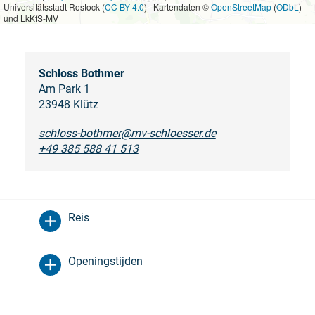
Universitätsstadt Rostock (
CC BY 4.0
) | Kartendaten ©
OpenStreetMap
(
ODbL
)
und LkKfS-MV
Schloss Bothmer
Am Park 1
23948 Klütz
schloss-bothmer@mv-schloesser.de
+49 385 588 41 513
Reis
Openingstijden