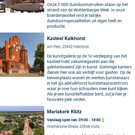
Onze 2.000 duindoornstruiken staan op het
©
strand van de Wohlenberger Wiek. In onze
boerderijwinkel vind je talrijke
duindoornspecialiteiten uit eigen teelt en
productie.
Kasteel Kalkhorst
Am Park, 23942 Kalkhorst
De kunstgalerie op de 1e verdieping van het
kasteel trekt vakantiegasten aan die
geïnteresseerd zijn in kunst. Sommige kamers
dienen hier ook als verblijf voor gasten. Op de
©
binnenplaats wonen en werken kunstenaars
in het @LabKalkhorst kunstenaarscentrum,
waar je over hun schouders mee kunt kijken.
Als je een kunstliefhebber bent, zul je hier je
favoriete plek vinden.
Mariakerk Klütz
Vandaag open van: 09:00 - 18:00
Wismarsche Straße, 23948 Klütz