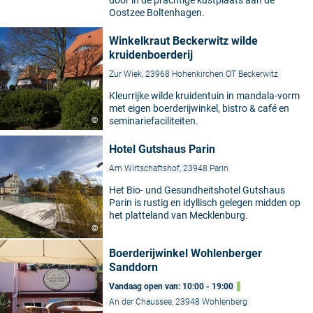
door in de prachtige kustplaats aan de
Oostzee Boltenhagen.
Winkelkraut Beckerwitz wilde
kruidenboerderij
Zur Wiek, 23968 Hohenkirchen OT Beckerwitz
Kleurrijke wilde kruidentuin in mandala-vorm
met eigen boerderijwinkel, bistro & café en
©
seminariefaciliteiten.
Hotel Gutshaus Parin
Am Wirtschaftshof, 23948 Parin
Het Bio- und Gesundheitshotel Gutshaus
Parin is rustig en idyllisch gelegen midden op
het platteland van Mecklenburg.
©
Boerderijwinkel Wohlenberger
Sanddorn
Vandaag open van: 10:00 - 19:00
An der Chaussee, 23948 Wohlenberg