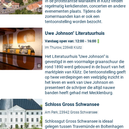
In de protestantse Mariakerk in Klütz vinden
regelmatig kerkdiensten, concerten en andere
©
evenementen plaats. Tijdens de
zomermaanden kan er ook een
tentoonstelling worden bezocht.
Uwe Johnson" Literatuurhuis
Vandaag open van: 12:00 - 16:00
Im Thurow, 23948 Klütz
Het Literatuurhuis "Uwe Johnson" is
gevestigd in een voormalige graanschuur die
©
rond 1890 werd gebouwd in de buurt van het
marktplein van Klütz. De tentoonstelling geeft
op twee verdiepingen een veelzijdig inzicht in
het leven en werk van Uwe Johnson en
presenteert de schrijver die altijd nauwe
banden heeft gehad met Mecklenburg.
Schloss Gross Schwansee
Am Park, 23942 Gross Schwansee
Schlossgut Gross Schwansee is ideaal
gelegen tussen Travemünde en Boltenhagen