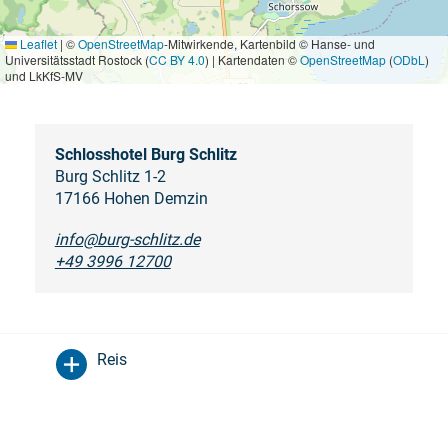
Leaflet
|
©
OpenStreetMap
-Mitwirkende, Kartenbild © Hanse- und
Universitätsstadt Rostock (
CC BY 4.0
) | Kartendaten ©
OpenStreetMap
(
ODbL
)
und LkKfS-MV
Schlosshotel Burg Schlitz
Burg Schlitz 1-2
17166 Hohen Demzin
info@burg-schlitz.de
+49 3996 12700
Reis