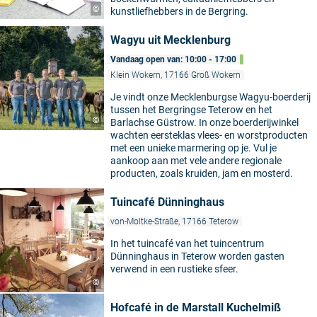
©
kunstliefhebbers in de Bergring.
Wagyu uit Mecklenburg
Vandaag open van: 10:00 - 17:00
Klein Wokern, 17166 Groß Wokern
Je vindt onze Mecklenburgse Wagyu-boerderij
tussen het Bergringse Teterow en het
©
Barlachse Güstrow. In onze boerderijwinkel
wachten eersteklas vlees- en worstproducten
met een unieke marmering op je. Vul je
aankoop aan met vele andere regionale
producten, zoals kruiden, jam en mosterd.
Tuincafé Dünninghaus
von-Moltke-Straße, 17166 Teterow
In het tuincafé van het tuincentrum
Dünninghaus in Teterow worden gasten
verwend in een rustieke sfeer.
©
Hofcafé in de Marstall Kuchelmiß