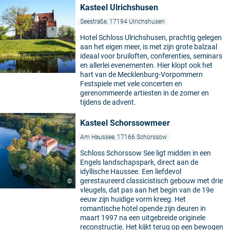
Kasteel Ulrichshusen
Seestraße, 17194 Ulrichshusen
Hotel Schloss Ulrichshusen, prachtig gelegen
aan het eigen meer, is met zijn grote balzaal
ideaal voor bruiloften, conferenties, seminars
en allerlei evenementen. Hier klopt ook het
hart van de Mecklenburg-Vorpommern
Festspiele met vele concerten en
gerenommeerde artiesten in de zomer en
tijdens de advent.
Kasteel Schorssowmeer
Am Haussee, 17166 Schorssow
Schloss Schorssow See ligt midden in een
Engels landschapspark, direct aan de
idyllische Haussee. Een liefdevol
gerestaureerd classicistisch gebouw met drie
©
vleugels, dat pas aan het begin van de 19e
eeuw zijn huidige vorm kreeg. Het
romantische hotel opende zijn deuren in
maart 1997 na een uitgebreide originele
reconstructie. Het kijkt terug op een bewogen