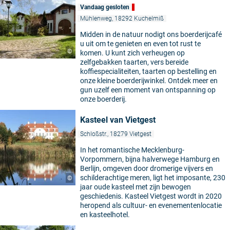
Vandaag gesloten
Mühlenweg, 18292 Kuchelmiß
Midden in de natuur nodigt ons boerderijcafé
u uit om te genieten en even tot rust te
©
komen. U kunt zich verheugen op
zelfgebakken taarten, vers bereide
koffiespecialiteiten, taarten op bestelling en
onze kleine boerderijwinkel. Ontdek meer en
gun uzelf een moment van ontspanning op
onze boerderij.
Kasteel van Vietgest
Schloßstr., 18279 Vietgest
In het romantische Mecklenburg-
Vorpommern, bijna halverwege Hamburg en
Berlijn, omgeven door dromerige vijvers en
schilderachtige meren, ligt het imposante, 230
©
jaar oude kasteel met zijn bewogen
geschiedenis. Kasteel Vietgest wordt in 2020
heropend als cultuur- en evenementenlocatie
en kasteelhotel.