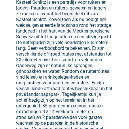
Kasteel Schlitz is een paradijs voor ruiters en
jagers. Paarden en ruiters, geweren en jagers -
ze maken al vanaf het begin deel uit van
Kasteel Schlitz. Zowel toen als nu nodigt het
weidse, gevarieerde landschap rond het statige
landgoed in het hart van de Mecklenburgische
Schweiz uit tot lange ritten en een stevige jacht.
De ruiterpaden zijn vele honderden kilometers
lang. Geen verbodsbord te bekennen. Er zijn
verschillende off-road routes met afstanden tot
30 kilometer over bos-, zand- en veldpaden.
Onderweg zijn er natuurlijke sprongen,
grindbakken en water. Rondom de ruiterroutes
vind je eet- en drinkgelegenheden en
rustplaatsen voor paarden en ruiters. Er zijn
verschillende off-road routes beschikbaar in het
privé landschapspark. Tegelijkertijd kun je
actief bezig zijn op het terrein en in het
ruitergebied. 35 paardenboxen voor gasten
(afmetingen: 12-14 vierkante meter en
strooisel) en 2 paardenweiden voor gasten
wachten op de paarden in de historische
stallen. Voer wordt verstrekt na overleg met