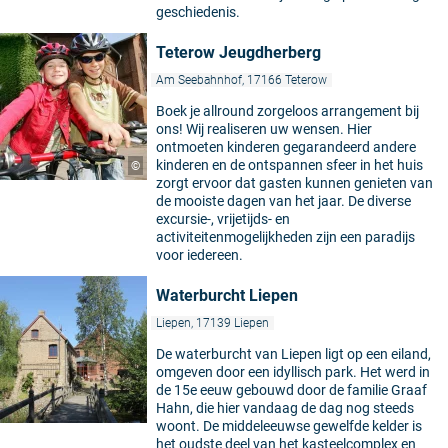
geschiedenis.
Teterow Jeugdherberg
Am Seebahnhof, 17166 Teterow
Boek je allround zorgeloos arrangement bij
ons! Wij realiseren uw wensen. Hier
ontmoeten kinderen gegarandeerd andere
kinderen en de ontspannen sfeer in het huis
©
zorgt ervoor dat gasten kunnen genieten van
de mooiste dagen van het jaar. De diverse
excursie-, vrijetijds- en
activiteitenmogelijkheden zijn een paradijs
voor iedereen.
Waterburcht Liepen
Liepen, 17139 Liepen
De waterburcht van Liepen ligt op een eiland,
omgeven door een idyllisch park. Het werd in
de 15e eeuw gebouwd door de familie Graaf
Hahn, die hier vandaag de dag nog steeds
woont. De middeleeuwse gewelfde kelder is
het oudste deel van het kasteelcomplex en