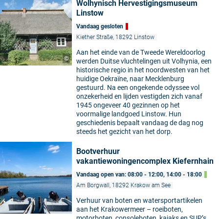
Wolhynisch Hervestigingsmuseum
Linstow
Vandaag gesloten
Kiether Straße, 18292 Linstow
Aan het einde van de Tweede Wereldoorlog
©
werden Duitse vluchtelingen uit Volhynia, een
historische regio in het noordwesten van het
huidige Oekraïne, naar Mecklenburg
gestuurd. Na een ongekende odyssee vol
onzekerheid en lijden vestigden zich vanaf
1945 ongeveer 40 gezinnen op het
voormalige landgoed Linstow. Hun
geschiedenis bepaalt vandaag de dag nog
steeds het gezicht van het dorp.
Bootverhuur
vakantiewoningencomplex Kiefernhain
Vandaag open van: 08:00 - 12:00, 14:00 - 18:00
Am Borgwall, 18292 Krakow am See
Verhuur van boten en watersportartikelen
aan het Krakowermeer – roeiboten,
motorboten, consoleboten, kajaks en SUP’s,