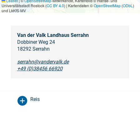
Leaflet
|
©
OpenStreetMap
-Mitwirkende, Kartenbild © Hanse- und
Universitätsstadt Rostock (
CC BY 4.0
) | Kartendaten ©
OpenStreetMap
(
ODbL
)
und LkKfS-MV
Van der Valk Landhaus Serrahn
Dobbiner Weg 24
18292 Serrahn
serrahn@vandervalk.de
+49 (0)38456 66920
Reis