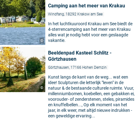
Camping aan het meer van Krakau
Windfang, 18292 Krakow am See
In het luchtkuuroord Krakau am See biedt de
4-sterrencamping aan het meer van Krakau
alles wat je nodig hebt voor een geslaagde
vakantie.
©
Beeldenpad Kasteel Schlitz -
Görtzhausen
Görtzhausen, 17166 Hohen Demzin
Kunst langs de kant van de weg... wat een
idee! Sculpturen die letterlijk "leven" in de
©
natuur & de bestaande culturele ruimte. Vuur,
millenniumbomen, koebellen, een gebakken ei,
voorouder- of zenderstenen, steles, piramides
en knuffelbellen..., Op elk moment van het
jaar, in elk weer, met altijd nieuwe indrukken -
een geweldige ervaring...