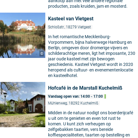
aankoop aan met vele andere regionale
producten, zoals kruiden, jam en mosterd.
Kasteel van Vietgest
Schloßstr., 18279 Vietgest
In het romantische Mecklenburg-
Vorpommern, bijna halverwege Hamburg en
Berlijn, omgeven door dromerige vijvers en
schilderachtige meren, ligt het imposante, 230
©
jaar oude kasteel met zijn bewogen
geschiedenis. Kasteel Vietgest wordt in 2020
heropend als cultuur- en evenementenlocatie
en kasteelhotel.
Hofcafé in de Marstall Kuchelmiß
Vandaag open van: 14:00 - 17:00
Mühlenweg, 18292 Kuchelmiß
Midden in de natuur nodigt ons boerderijcafé
u uit om te genieten en even tot rust te
©
komen. U kunt zich verheugen op
zelfgebakken taarten, vers bereide
koffiespecialiteiten, taarten op bestelling en