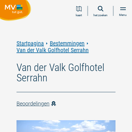
Ga
Ga
Ga
Ga
Menu
kaart
het zoeken
naar
naar
naar
naar
inhoud
navigatie
zoeken
voettekst
in
volledige
tekst
Startpagina
Bestemmingen
Van der Valk Golfhotel Serrahn
Van der Valk Golfhotel
Serrahn
Beoordelingen