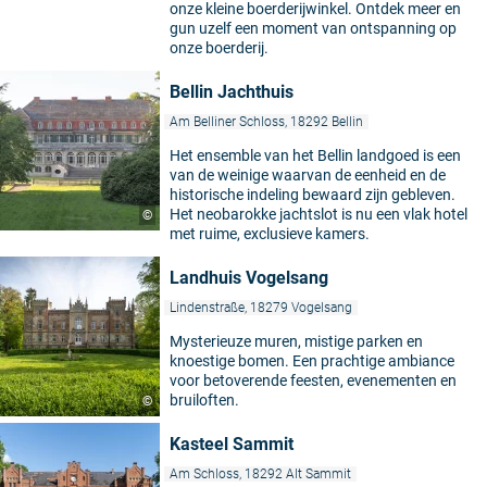
onze kleine boerderijwinkel. Ontdek meer en
gun uzelf een moment van ontspanning op
onze boerderij.
Bellin Jachthuis
Am Belliner Schloss, 18292 Bellin
Het ensemble van het Bellin landgoed is een
van de weinige waarvan de eenheid en de
historische indeling bewaard zijn gebleven.
Het neobarokke jachtslot is nu een vlak hotel
©
met ruime, exclusieve kamers.
Landhuis Vogelsang
Lindenstraße, 18279 Vogelsang
Mysterieuze muren, mistige parken en
knoestige bomen. Een prachtige ambiance
voor betoverende feesten, evenementen en
bruiloften.
©
Kasteel Sammit
Am Schloss, 18292 Alt Sammit