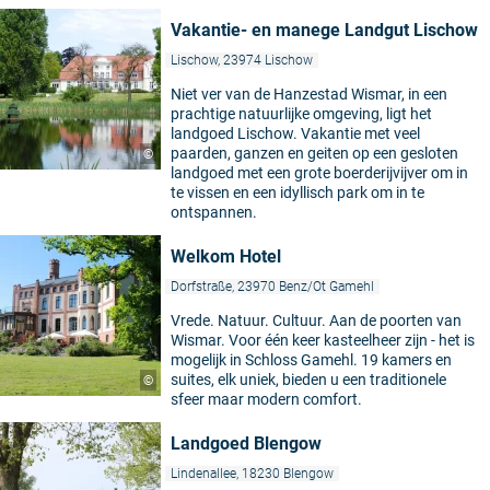
Vakantie- en manege Landgut Lischow
Lischow, 23974 Lischow
Niet ver van de Hanzestad Wismar, in een
prachtige natuurlijke omgeving, ligt het
landgoed Lischow. Vakantie met veel
paarden, ganzen en geiten op een gesloten
©
landgoed met een grote boerderijvijver om in
te vissen en een idyllisch park om in te
ontspannen.
Welkom Hotel
Dorfstraße, 23970 Benz/Ot Gamehl
Vrede. Natuur. Cultuur. Aan de poorten van
Wismar. Voor één keer kasteelheer zijn - het is
mogelijk in Schloss Gamehl. 19 kamers en
suites, elk uniek, bieden u een traditionele
©
sfeer maar modern comfort.
Landgoed Blengow
Lindenallee, 18230 Blengow