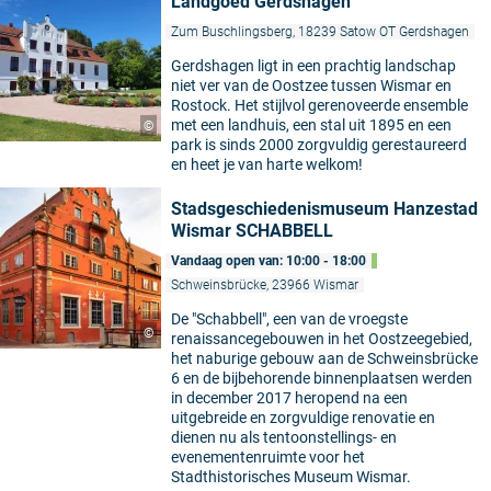
Landgoed Gerdshagen
Zum Buschlingsberg, 18239 Satow OT Gerdshagen
Gerdshagen ligt in een prachtig landschap
niet ver van de Oostzee tussen Wismar en
Rostock. Het stijlvol gerenoveerde ensemble
met een landhuis, een stal uit 1895 en een
©
park is sinds 2000 zorgvuldig gerestaureerd
en heet je van harte welkom!
Stadsgeschiedenismuseum Hanzestad
Wismar SCHABBELL
Vandaag open van: 10:00 - 18:00
Schweinsbrücke, 23966 Wismar
De "Schabbell", een van de vroegste
©
renaissancegebouwen in het Oostzeegebied,
het naburige gebouw aan de Schweinsbrücke
6 en de bijbehorende binnenplaatsen werden
in december 2017 heropend na een
uitgebreide en zorgvuldige renovatie en
dienen nu als tentoonstellings- en
evenementenruimte voor het
Stadthistorisches Museum Wismar.