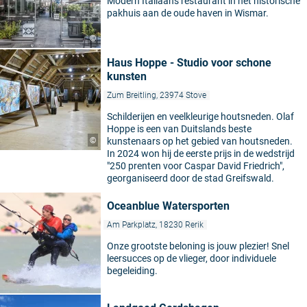
Modern Italiaans restaurant in het historische
pakhuis aan de oude haven in Wismar.
©
Haus Hoppe - Studio voor schone
kunsten
Zum Breitling, 23974 Stove
Schilderijen en veelkleurige houtsneden. Olaf
Hoppe is een van Duitslands beste
©
kunstenaars op het gebied van houtsneden.
In 2024 won hij de eerste prijs in de wedstrijd
"250 prenten voor Caspar David Friedrich",
georganiseerd door de stad Greifswald.
Oceanblue Watersporten
Am Parkplatz, 18230 Rerik
Onze grootste beloning is jouw plezier! Snel
leersucces op de vlieger, door individuele
begeleiding.