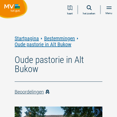
Ga
Ga
Ga
Ga
Menu
kaart
het zoeken
naar
naar
naar
naar
inhoud
navigatie
zoeken
voettekst
in
volledige
tekst
Startpagina
Bestemmingen
Oude pastorie in Alt Bukow
Oude pastorie in Alt
Bukow
Beoordelingen