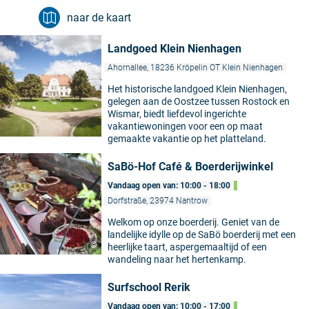
naar de kaart
Landgoed Klein Nienhagen
Ahornallee, 18236 Kröpelin OT Klein Nienhagen
Het historische landgoed Klein Nienhagen,
gelegen aan de Oostzee tussen Rostock en
Wismar, biedt liefdevol ingerichte
vakantiewoningen voor een op maat
gemaakte vakantie op het platteland.
SaBö-Hof Café & Boerderijwinkel
Vandaag open van: 10:00 - 18:00
Dorfstraße, 23974 Nantrow
Welkom op onze boerderij. Geniet van de
landelijke idylle op de SaBö boerderij met een
©
heerlijke taart, aspergemaaltijd of een
wandeling naar het hertenkamp.
Surfschool Rerik
Vandaag open van: 10:00 - 17:00