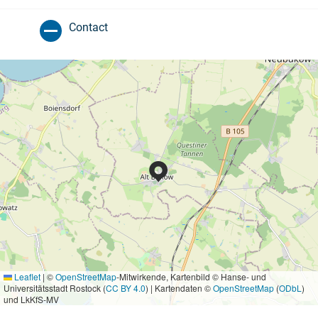
Contact
Leaflet
|
©
OpenStreetMap
-Mitwirkende, Kartenbild © Hanse- und
Universitätsstadt Rostock (
CC BY 4.0
) | Kartendaten ©
OpenStreetMap
(
ODbL
)
und LkKfS-MV