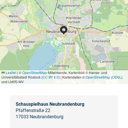
Leaflet
|
©
OpenStreetMap
-Mitwirkende, Kartenbild © Hanse- und
Universitätsstadt Rostock (
CC BY 4.0
) | Kartendaten ©
OpenStreetMap
(
ODbL
)
und LkKfS-MV
Schauspielhaus Neubrandenburg
Pfaffenstraße 22
17033 Neubrandenburg