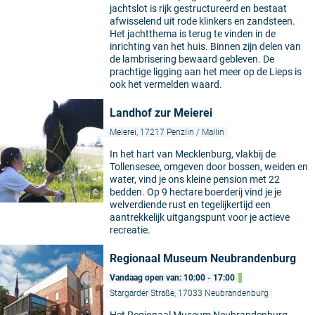
jachtslot is rijk gestructureerd en bestaat
afwisselend uit rode klinkers en zandsteen.
Het jachtthema is terug te vinden in de
inrichting van het huis. Binnen zijn delen van
de lambrisering bewaard gebleven. De
prachtige ligging aan het meer op de Lieps is
ook het vermelden waard.
Landhof zur Meierei
Meierei, 17217 Penzlin / Mallin
In het hart van Mecklenburg, vlakbij de
Tollensesee, omgeven door bossen, weiden en
water, vind je ons kleine pension met 22
bedden. Op 9 hectare boerderij vind je je
©
welverdiende rust en tegelijkertijd een
aantrekkelijk uitgangspunt voor je actieve
recreatie.
Regionaal Museum Neubrandenburg
Vandaag open van: 10:00 - 17:00
Stargarder Straße, 17033 Neubrandenburg