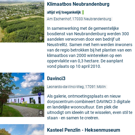
Klimaatbos Neubrandenburg
altijd vrij toegankelijk
Am Eschenhof, 17033 Neubrandenburg
In samenwerking met de gemeentelijke
bosdienst van Neubrandenburg werden 300
©
aandelen verworven door een bedrijf uit
Neustrelitz. Samen met hem werden inwoners
van de regio betrokken bij het planten van een
klimaatbos van 2000 wintereiken op een
oppervlakte van 0,3 hectare. De aanplant
vond plaats op 10 april 2010.
Davinci3
Leonardo-da-Vinci-Weg, 17091 Mölln
Als galerie, ontmoetingsplaats en nieuw
dorpscentrum combineert DAVINCI 3 digitale
en landelijke wooncultuur. Een plek die
uitnodigt om ideeën uit te wisselen, even stil te
©
staan - en samen te creëren.
Kasteel Penzlin - Heksenmuseum