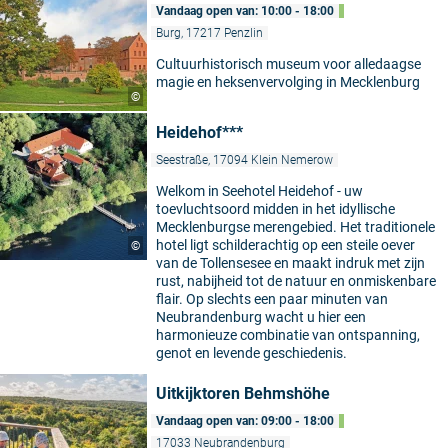
Vandaag open van: 10:00 - 18:00
Burg, 17217 Penzlin
Cultuurhistorisch museum voor alledaagse
magie en heksenvervolging in Mecklenburg
©
Heidehof***
Seestraße, 17094 Klein Nemerow
Welkom in Seehotel Heidehof - uw
toevluchtsoord midden in het idyllische
Mecklenburgse merengebied. Het traditionele
hotel ligt schilderachtig op een steile oever
©
van de Tollensesee en maakt indruk met zijn
rust, nabijheid tot de natuur en onmiskenbare
flair. Op slechts een paar minuten van
Neubrandenburg wacht u hier een
harmonieuze combinatie van ontspanning,
genot en levende geschiedenis.
Uitkijktoren Behmshöhe
Vandaag open van: 09:00 - 18:00
17033 Neubrandenburg