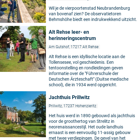
Wil je de vierpoortenstad Neubrandenburg
van bovenaf zien? De observatietoren
©
Behmshöhe biedt een indrukwekkend uitzicht.
Alt Rehse leer- en
herinneringscentrum
Am Gutshof, 17217 Alt Rehse
Alt Rehse is een idyllische locatie aan de
Tollensesee, vol geschiedenis. Een
tentoonstelling en rondleidingen geven
informatie over de "Führerschule der
Deutschen Ärzteschaft" (Duitse medische
school), die in 1934 werd opgericht.
Jachthuis Prillwitz
Prillwitz, 17237 Hohenzieritz
Het huis werd in 1890 gebouwd als jachthuis
voor de groothertog van Strelitz in
neorenaissancestijl. Het oude landhuis
ernaast is een eenvoudig 11-assig gebouw
©
met twee verdiepingen. De gevel van het