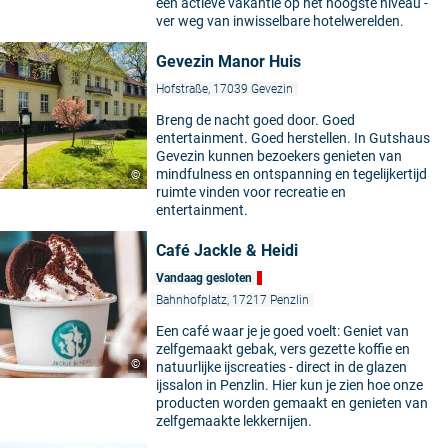
een actieve vakantie op het hoogste niveau -
ver weg van inwisselbare hotelwerelden.
Gevezin Manor Huis
Hofstraße, 17039 Gevezin
Breng de nacht goed door. Goed
entertainment. Goed herstellen. In Gutshaus
Gevezin kunnen bezoekers genieten van
mindfulness en ontspanning en tegelijkertijd
©
ruimte vinden voor recreatie en
entertainment.
Café Jackle & Heidi
Vandaag gesloten
Bahnhofplatz, 17217 Penzlin
Een café waar je je goed voelt: Geniet van
zelfgemaakt gebak, vers gezette koffie en
©
natuurlijke ijscreaties - direct in de glazen
ijssalon in Penzlin. Hier kun je zien hoe onze
producten worden gemaakt en genieten van
zelfgemaakte lekkernijen.