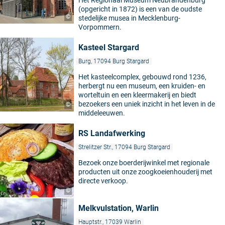
Het Regionaal Museum Neubrandenburg
(opgericht in 1872) is een van de oudste
©
stedelijke musea in Mecklenburg-
Vorpommern.
Kasteel Stargard
Burg, 17094 Burg Stargard
Het kasteelcomplex, gebouwd rond 1236,
herbergt nu een museum, een kruiden- en
worteltuin en een kleermakerij en biedt
bezoekers een uniek inzicht in het leven in de
©
middeleeuwen.
RS Landafwerking
Strelitzer Str., 17094 Burg Stargard
Bezoek onze boerderijwinkel met regionale
producten uit onze zoogkoeienhouderij met
directe verkoop.
©
Melkvulstation, Warlin
Hauptstr., 17039 Warlin