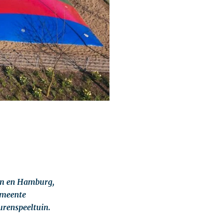
ijn en Hamburg,
emeente
urenspeeltuin.