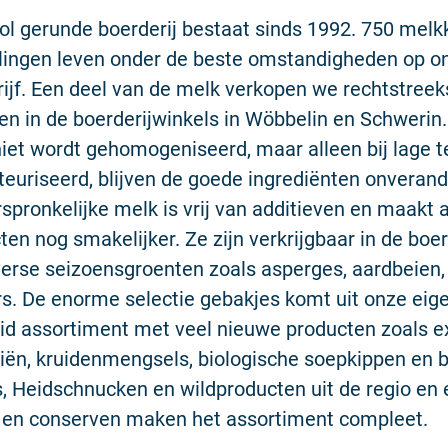
ol gerunde boerderij bestaat sinds 1992. 750 melk
ingen leven onder de beste omstandigheden op o
jf. Een deel van de melk verkopen we rechtstreek
n in de boerderijwinkels in Wöbbelin en Schwerin
iet wordt gehomogeniseerd, maar alleen bij lage 
euriseerd, blijven de goede ingrediënten onveran
spronkelijke melk is vrij van additieven en maakt 
ten nog smakelijker. Ze zijn verkrijgbaar in de boer
verse seizoensgroenten zoals asperges, aardbeien
 De enorme selectie gebakjes komt uit onze eigen
id assortiment met veel nieuwe producten zoals e
liën, kruidenmengsels, biologische soepkippen en 
, Heidschnucken en wildproducten uit de regio en 
m en conserven maken het assortiment compleet.