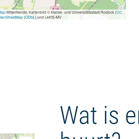
Map
-Mitwirkende, Kartenbild © Hanse- und Universitätsstadt Rostock (
CC
penStreetMap
(
ODbL
) und LkKfS-MV
Wat is e