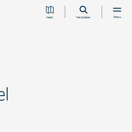
Menu
kaart
het zoeken
el