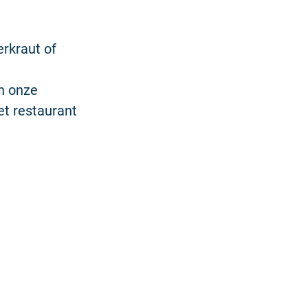
erkraut of
an onze
et restaurant