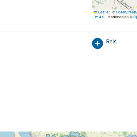
Leaflet
|
©
OpenStreet
BY 4.0
) | Kartendaten ©
O
Reis