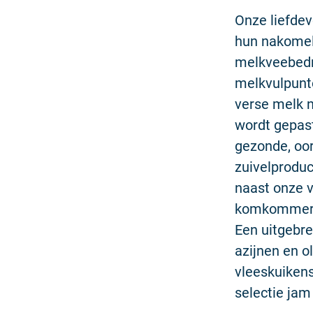
Onze liefdev
hun nakomel
melkveebedri
melkvulpunte
verse melk n
wordt gepast
gezonde, oor
zuivelproduc
naast onze 
komkommers.
Een uitgebre
azijnen en o
vleeskuikens
selectie ja