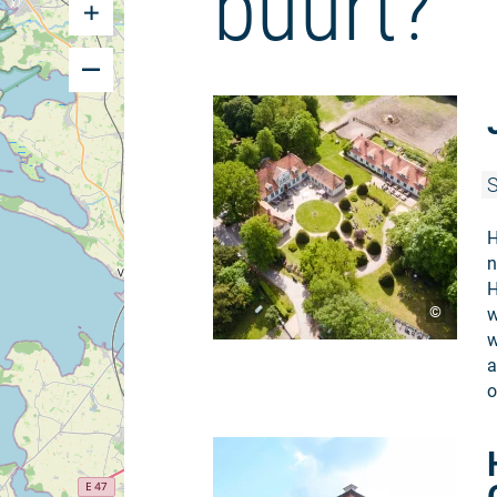
buurt?
S
H
n
H
©
w
w
a
o