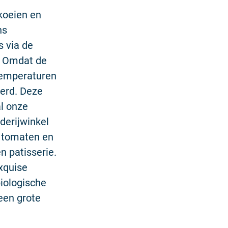
koeien en
ns
s via de
. Omdat de
temperaturen
derd. Deze
al onze
derijwinkel
, tomaten en
 patisserie.
xquise
biologische
een grote