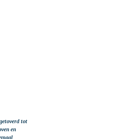
getoverd tot
oven en
lemaal