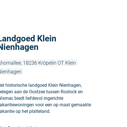
Meer lezen
Landgoed Klein
Nienhagen
hornallee, 18236 Kröpelin OT Klein
Nienhagen
et historische landgoed Klein Nienhagen,
elegen aan de Oostzee tussen Rostock en
ismar, biedt liefdevol ingerichte
akantiewoningen voor een op maat gemaakte
akantie op het platteland.
Meer lezen: