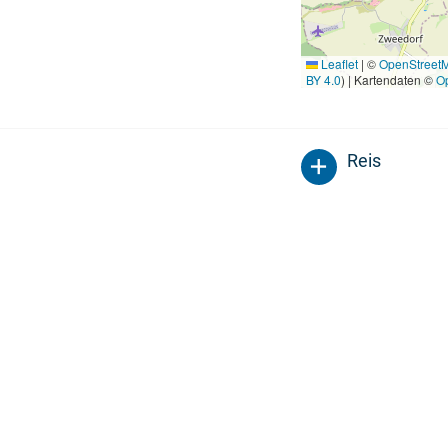
Leaflet
|
©
OpenStreet
BY 4.0
) | Kartendaten ©
O
Reis