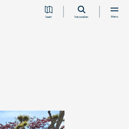
Menu
kaart
het zoeken