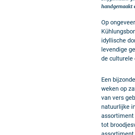
handgemaakt en
Op ongeveer
Kühlungsborn
idyllische d
levendige ge
de culturele
Een bijzonde
weken op za
van vers ge
natuurlijke 
assortiment 
tot broodjes
assortiment 