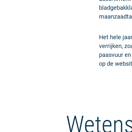
bladgebakkla
maanzaadtaar
Het hele jaa
verrijken, z
paasvuur en 
op de websit
Wetens