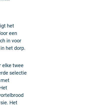
igt het
door een
ch in voor
in het dorp.
r elke twee
rde selectie
t met
 Het
wortelbrood
sie. Het