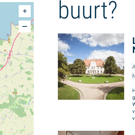
buurt?
A
H
g
W
v
v