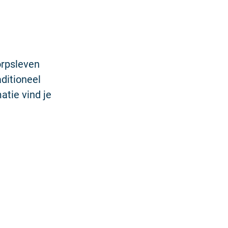
orpsleven
aditioneel
atie vind je