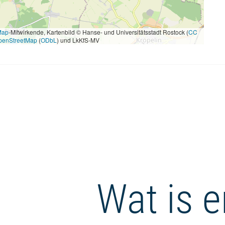
Map
-Mitwirkende, Kartenbild © Hanse- und Universitätsstadt Rostock (
CC
penStreetMap
(
ODbL
) und LkKfS-MV
Wat is e