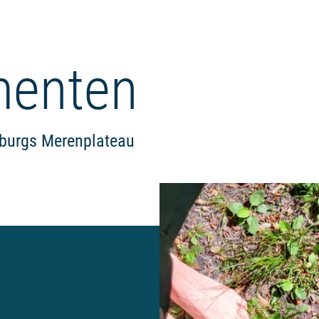
menten
nburgs Merenplateau
Meer lezen: "Bioscoop in Fürst