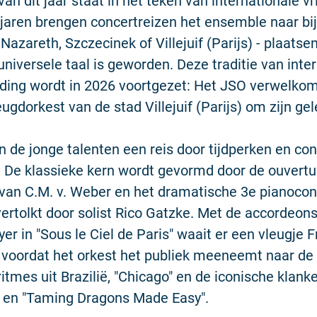
van dit jaar staat in het teken van internationale v
n jaren brengen concertreizen het ensemble naar bi
Nazareth, Szczecinek of Villejuif (Parijs) - plaatse
niversele taal is geworden. Deze traditie van inte
ing wordt in 2026 voortgezet: Het JSO verwelkomt
eugdorkest van de stad Villejuif (Parijs) om zijn ge
 de jonge talenten een reis door tijdperken en co
 De klassieke kern wordt gevormd door de ouvertu
 van C.M. v. Weber en het dramatische 3e pianocon
ertolkt door solist Rico Gatzke. Met de accordeon
r in "Sous le Ciel de Paris" waait er een vleugje Fr
 voordat het orkest het publiek meeneemt naar de
ritmes uit Brazilië, "Chicago" en de iconische klank
en "Taming Dragons Made Easy".