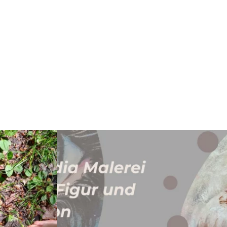
Meer lezen: "Bosbaden met een thema in maart: "
enberg/Havel"