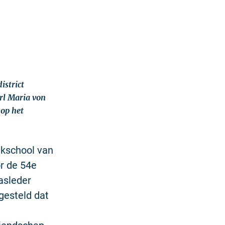
istrict
arl Maria von
 op het
ekschool van
or de 54e
asleder
gesteld dat