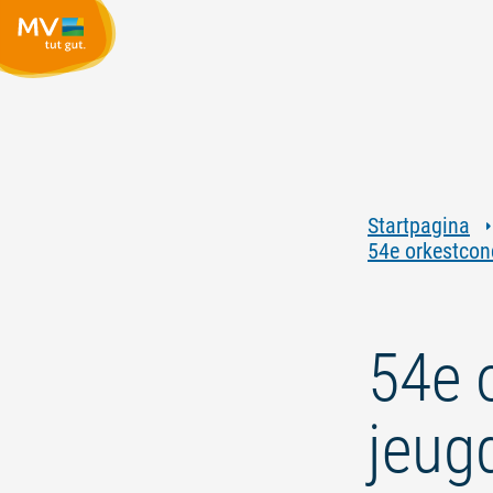
Startpagina
54e orkestcon
54e 
jeug