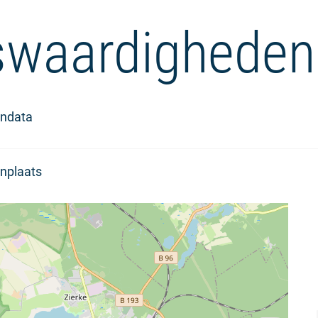
waardigheden
ndata
nplaats