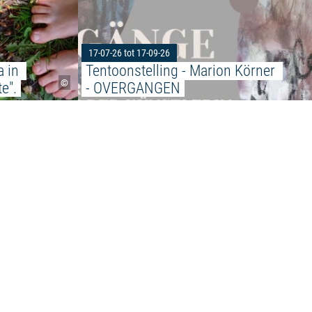
17-07-26 tot 17-09-26
 in 
Tentoonstelling - Marion Körner 
©
e".
- OVERGANGEN