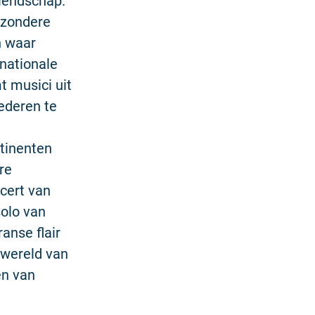
riendschap.
jzondere
n waar
rnationale
 musici uit
lederen te
ntinenten
re
cert van
solo van
anse flair
 wereld van
en van