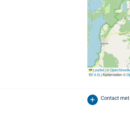
Leaflet
|
©
OpenStreet
BY 4.0
) | Kartendaten ©
O
Contact met 