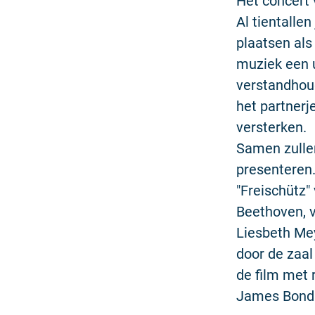
Het concert 
Al tientalle
plaatsen als 
muziek een u
verstandhoud
het partnerj
versterken.
Samen zullen
presenteren.
"Freischütz"
Beethoven, v
Liesbeth Meye
door de zaal
de film met 
James Bond 