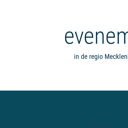
evene
in de regio Meckle