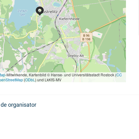
Map
-Mitwirkende, Kartenbild © Hanse- und Universitätsstadt Rostock (
CC
penStreetMap
(
ODbL
) und LkKfS-MV
de organisator