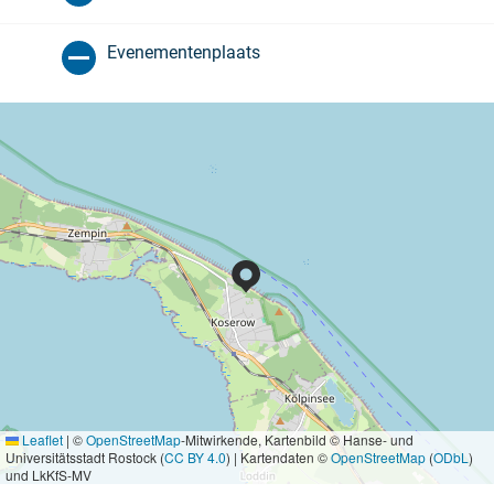
Evenementenplaats
Leaflet
|
©
OpenStreetMap
-Mitwirkende, Kartenbild © Hanse- und
Universitätsstadt Rostock (
CC BY 4.0
) | Kartendaten ©
OpenStreetMap
(
ODbL
)
und LkKfS-MV