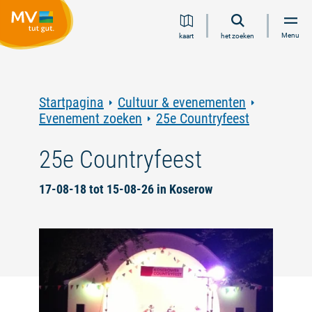
Ga
Ga
Ga
Ga
Menu
kaart
het zoeken
naar
naar
naar
naar
inhoud
navigatie
zoeken
voettekst
in
volledige
tekst
Startpagina
Cultuur & evenementen
Evenement zoeken
25e Countryfeest
25e Countryfeest
17-08-18 tot 15-08-26 in Koserow