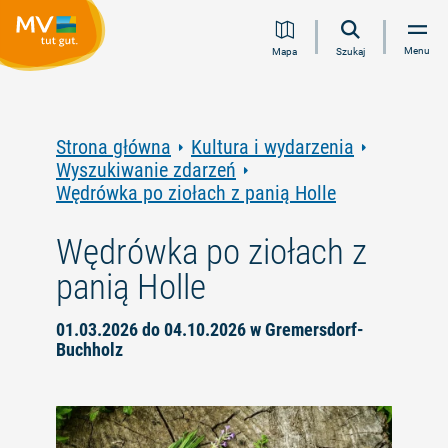
Przejdź
Przejdź
Przejdź
Przejdź
Menu
Mapa
Szukaj
do
do
do
do
treści
nawigacji
wyszukiwania
stopki
pełnotekstowego
Strona główna
Kultura i wydarzenia
Wyszukiwanie zdarzeń
Wędrówka po ziołach z panią Holle
Wędrówka po ziołach z
panią Holle
01.03.2026 do 04.10.2026 w Gremersdorf-
Buchholz