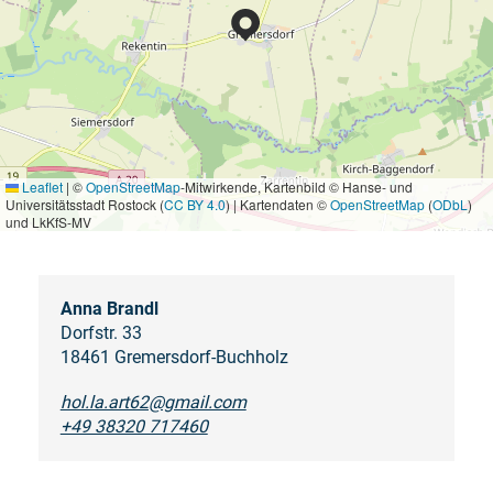
Leaflet
|
©
OpenStreetMap
-Mitwirkende, Kartenbild © Hanse- und
Universitätsstadt Rostock (
CC BY 4.0
) | Kartendaten ©
OpenStreetMap
(
ODbL
)
und LkKfS-MV
Anna Brandl
Dorfstr. 33
18461 Gremersdorf-Buchholz
hol.la.art62@gmail.com
+49 38320 717460