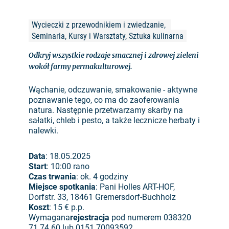
Wycieczki z przewodnikiem i zwiedzanie, 
Seminaria, Kursy i Warsztaty, Sztuka kulinarna
Odkryj wszystkie rodzaje smacznej i zdrowej zieleni
wokół farmy permakulturowej.
Wąchanie, odczuwanie, smakowanie - aktywne
poznawanie tego, co ma do zaoferowania
natura. Następnie przetwarzamy skarby na
sałatki, chleb i pesto, a także lecznicze herbaty i
nalewki.
Data
: 18.05.2025
Start
: 10:00 rano
Czas trwania
: ok. 4 godziny
Miejsce spotkania
: Pani Holles ART-HOF,
Dorfstr. 33, 18461 Gremersdorf-Buchholz
Koszt
: 15 € p.p.
Wymagana
rejestracja
pod numerem 038320
71 74 60 lub 0151 70093592