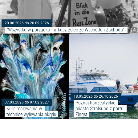
20.06.2026 do 20.09.2026
"Wszystko w porządku - arkusz zdjęć ze Wschodu i Zachodu".
©
Czytaj więcej: "Kurs malowania
18.05.2026 do 26.10.2026
Poznaj hanzeatyckie 
07.03.2026 do 07.02.2027
Kurs malowania w 
miasto Stralsund z portu 
technice wylewania akrylu
Zingst
©