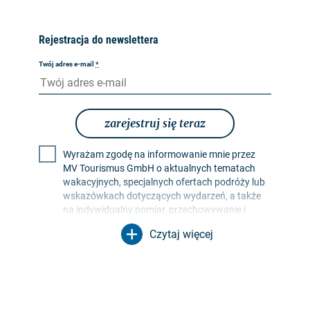
Rejestracja do newslettera
Twój adres e-mail
*
zarejestruj się teraz
Wyrażam zgodę na informowanie mnie przez
MV Tourismus GmbH o aktualnych tematach
wakacyjnych, specjalnych ofertach podróży lub
wskazówkach dotyczących wydarzeń, a także
na indywidualny pomiar, przechowywanie i
ocenę współczynników otwarcia i kliknięć w
Czytaj więcej
profilach odbiorców w celu projektowania
przyszłych biuletynów. Moje dane będą
wykorzystywane wyłącznie w tym celu. W
szczególności żadne dane nie będą
przekazywane nieupoważnionym stronom
trzecim. Jestem świadomy, że mogę odwołać