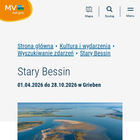
Przejdź
Przejdź
Przejdź
Przejdź
Menu
Mapa
Szukaj
do
do
do
do
treści
nawigacji
wyszukiwania
stopki
pełnotekstowego
Strona główna
Kultura i wydarzenia
Wyszukiwanie zdarzeń
Stary Bessin
Stary Bessin
01.04.2026 do 28.10.2026 w Grieben