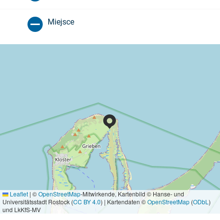
Miejsce
Leaflet
|
©
OpenStreetMap
-Mitwirkende, Kartenbild © Hanse- und
Universitätsstadt Rostock (
CC BY 4.0
) | Kartendaten ©
OpenStreetMap
(
ODbL
)
und LkKfS-MV