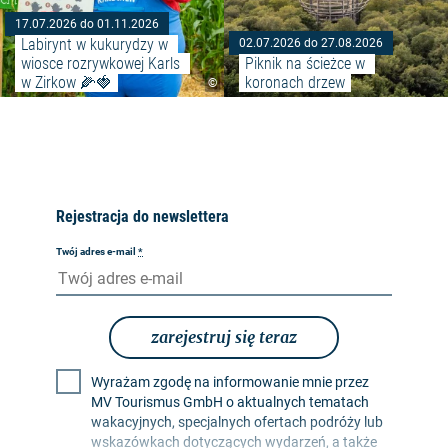
17.07.2026 do 01.11.2026
Labirynt w kukurydzy w 
02.07.2026 do 27.08.2026
wiosce rozrywkowej Karls 
Piknik na ścieżce w 
w Zirkow 🌽🍓
koronach drzew
©
Rejestracja do newslettera
Twój adres e-mail
*
zarejestruj się teraz
Wyrażam zgodę na informowanie mnie przez
MV Tourismus GmbH o aktualnych tematach
wakacyjnych, specjalnych ofertach podróży lub
wskazówkach dotyczących wydarzeń, a także