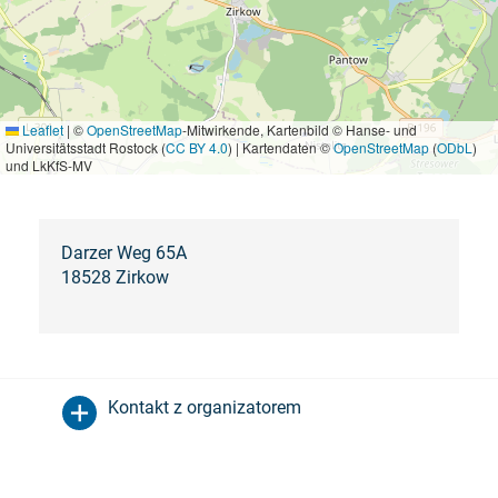
Leaflet
|
©
OpenStreetMap
-Mitwirkende, Kartenbild © Hanse- und
Universitätsstadt Rostock (
CC BY 4.0
) | Kartendaten ©
OpenStreetMap
(
ODbL
)
und LkKfS-MV
Darzer Weg 65A
18528 Zirkow
Kontakt z organizatorem