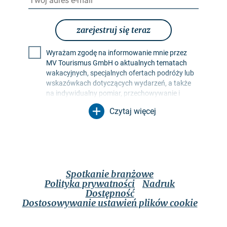
zarejestruj się teraz
Wyrażam zgodę na informowanie mnie przez
MV Tourismus GmbH o aktualnych tematach
wakacyjnych, specjalnych ofertach podróży lub
wskazówkach dotyczących wydarzeń, a także
na indywidualny pomiar, przechowywanie i
ocenę współczynników otwarcia i kliknięć w
Czytaj więcej
profilach odbiorców w celu projektowania
przyszłych biuletynów. Moje dane będą
wykorzystywane wyłącznie w tym celu. W
szczególności żadne dane nie będą
przekazywane nieupoważnionym stronom
trzecim. Jestem świadomy, że mogę odwołać
Spotkanie branżowe
swoją zgodę w dowolnym momencie ze
Polityka prywatności
Nadruk
skutkiem na przyszłość. Mogę to zrobić za
Dostępność
pomocą linku rezygnacji z subskrypcji w
Dostosowywanie ustawień plików cookie
odpowiednim biuletynie lub za pośrednictwem
opcji kontaktu wymienionych w nocie prawnej.
Zastosowanie ma
polityka prywatności
, która