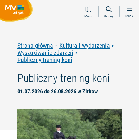
Przejdź
Przejdź
Przejdź
Przejdź
Menu
Mapa
Szukaj
do
do
do
do
treści
nawigacji
wyszukiwania
stopki
pełnotekstowego
Strona główna
Kultura i wydarzenia
Wyszukiwanie zdarzeń
Publiczny trening koni
Publiczny trening koni
01.07.2026 do 26.08.2026 w Zirkow