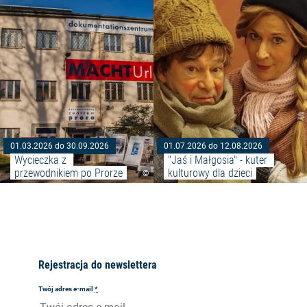
Czytaj więcej: "Wycieczka z pr
01.03.2026 do 30.09.2026
01.07.2026 do 12.08.2026
Wycieczka z 
"Jaś i Małgosia" - kuter 
przewodnikiem po Prorze
kulturowy dla dzieci
©
Rejestracja do newslettera
Twój adres e-mail
*