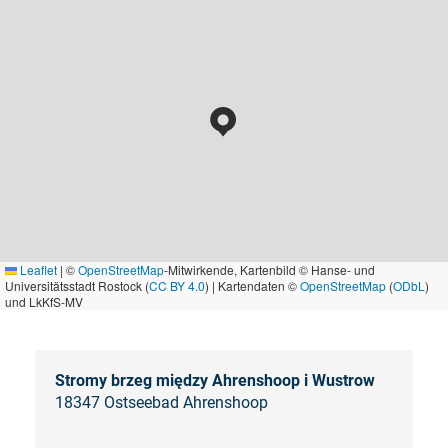
Leaflet
|
©
OpenStreetMap
-Mitwirkende, Kartenbild © Hanse- und
Universitätsstadt Rostock (
CC BY 4.0
) | Kartendaten ©
OpenStreetMap
(
ODbL
)
und LkKfS-MV
Stromy brzeg między Ahrenshoop i Wustrow
18347 Ostseebad Ahrenshoop