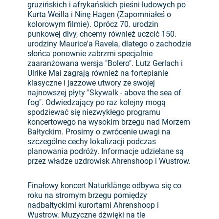
gruzińskich i afrykańskich pieśni ludowych po
Kurta Weilla i Ninę Hagen (Zapomniałeś o
kolorowym filmie). Oprócz 70. urodzin
punkowej divy, chcemy również uczcić 150.
urodziny Maurice'a Ravela, dlatego o zachodzie
słońca ponownie zabrzmi specjalnie
zaaranżowana wersja "Bolero". Lutz Gerlach i
Ulrike Mai zagrają również na fortepianie
klasyczne i jazzowe utwory ze swojej
najnowszej płyty "Skywalk - above the sea of
fog". Odwiedzający po raz kolejny mogą
spodziewać się niezwykłego programu
koncertowego na wysokim brzegu nad Morzem
Bałtyckim. Prosimy o zwrócenie uwagi na
szczególne cechy lokalizacji podczas
planowania podróży. Informacje udzielane są
przez władze uzdrowisk Ahrenshoop i Wustrow.
Finałowy koncert Naturklänge odbywa się co
roku na stromym brzegu pomiędzy
nadbałtyckimi kurortami Ahrenshoop i
Wustrow. Muzyczne dźwięki na tle