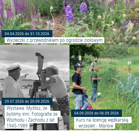
04.04.2026 do 31.10.2026
Wycieczki z przewodnikiem po ogrodzie ziołowym
Czytaj więcej: "Wystawa: Myślis
29.07.2026 do 20.09.2026
Wystawa: Myślisz, że 
byliśmy inni. Fotografie ze 
04.09.2026 do 06.09.2026
Wschodu i Zachodu z lat 
Kurs na licencję wędkarską 
1945-1989
- wrzesień - Marlow
©