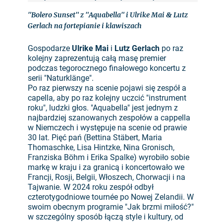
"Bolero Sunset" z "Aquabella" i Ulrike Mai & Lutz
Gerlach na fortepianie i klawiszach
Gospodarze
Ulrike Mai
i
Lutz Gerlach
po raz
kolejny zaprezentują całą masę premier
podczas tegorocznego finałowego koncertu z
serii "Naturklänge".
Po raz pierwszy na scenie pojawi się zespół a
capella, aby po raz kolejny uczcić "instrument
roku", ludzki głos. "Aquabella" jest jednym z
najbardziej szanowanych zespołów a cappella
w Niemczech i występuje na scenie od prawie
30 lat. Pięć pań (Bettina Stäbert, Maria
Thomaschke, Lisa Hintzke, Nina Gronisch,
Franziska Böhm i Erika Spalke) wyrobiło sobie
markę w kraju i za granicą i koncertowało we
Francji, Rosji, Belgii, Włoszech, Chorwacji i na
Tajwanie. W 2024 roku zespół odbył
czterotygodniowe tournée po Nowej Zelandii. W
swoim obecnym programie "Jak brzmi miłość?"
w szczególny sposób łączą style i kultury, od