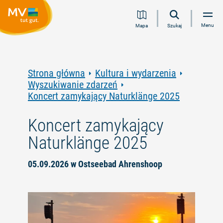
Przejdź
Przejdź
Przejdź
Przejdź
Menu
Mapa
Szukaj
do
do
do
do
treści
nawigacji
wyszukiwania
stopki
pełnotekstowego
Strona główna
Kultura i wydarzenia
Wyszukiwanie zdarzeń
Koncert zamykający Naturklänge 2025
Koncert zamykający
Naturklänge 2025
05.09.2026 w Ostseebad Ahrenshoop