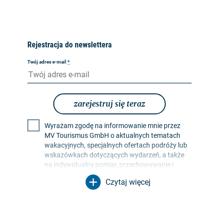
Rejestracja do newslettera
Twój adres e-mail
*
zarejestruj się teraz
Wyrażam zgodę na informowanie mnie przez
MV Tourismus GmbH o aktualnych tematach
wakacyjnych, specjalnych ofertach podróży lub
wskazówkach dotyczących wydarzeń, a także
na indywidualny pomiar, przechowywanie i
ocenę współczynników otwarcia i kliknięć w
Czytaj więcej
profilach odbiorców w celu projektowania
przyszłych biuletynów. Moje dane będą
wykorzystywane wyłącznie w tym celu. W
szczególności żadne dane nie będą