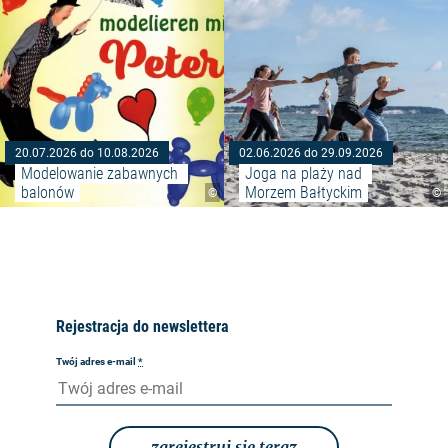
20.07.2026 do 10.08.2026
02.06.2026 do 29.09.2026
Modelowanie zabawnych 
Joga na plaży nad 
balonów
Morzem Bałtyckim
©
©
Rejestracja do newslettera
Twój adres e-mail
*
zarejestruj się teraz