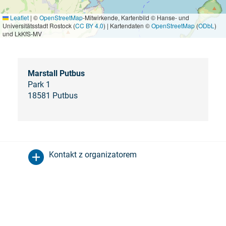
Leaflet
|
©
OpenStreetMap
-Mitwirkende, Kartenbild © Hanse- und
Universitätsstadt Rostock (
CC BY 4.0
) | Kartendaten ©
OpenStreetMap
(
ODbL
)
und LkKfS-MV
Marstall Putbus
Park 1
18581 Putbus
Kontakt z organizatorem