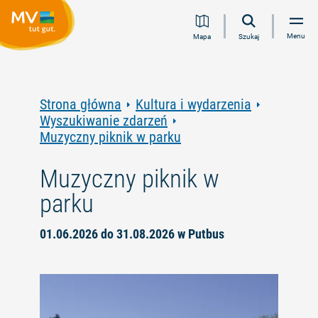
Przejdź
Przejdź
Przejdź
Przejdź
Menu
Mapa
Szukaj
do
do
do
do
treści
nawigacji
wyszukiwania
stopki
pełnotekstowego
Strona główna
Kultura i wydarzenia
Wyszukiwanie zdarzeń
Muzyczny piknik w parku
Muzyczny piknik w
parku
01.06.2026 do 31.08.2026 w Putbus