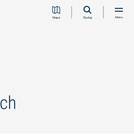
Menu
Mapa
Szukaj
sch