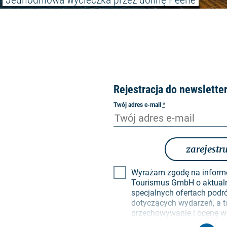
Rejestracja do newslette
Twój adres e-mail
*
zarejestru
Wyrażam zgodę na inform
Tourismus GmbH o aktual
specjalnych ofertach pod
dotyczących wydarzeń, a t
przechowywanie i ocenę w
kliknięć w profilach odbio