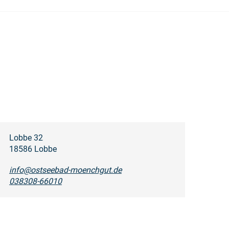
Lobbe 32
18586 Lobbe
info@ostseebad-moenchgut.de
038308-66010