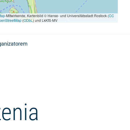
Map
-Mitwirkende, Kartenbild © Hanse- und Universitätsstadt Rostock (
CC
penStreetMap
(
ODbL
) und LkKfS-MV
rganizatorem
enia