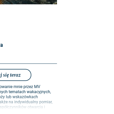
ra
j się teraz
owanie mnie przez MV
nych tematach wakacyjnych,
róży lub wskazówkach
akże na indywidualny pomiar,
spółczynników otwarcia i
rców w celu projektowania