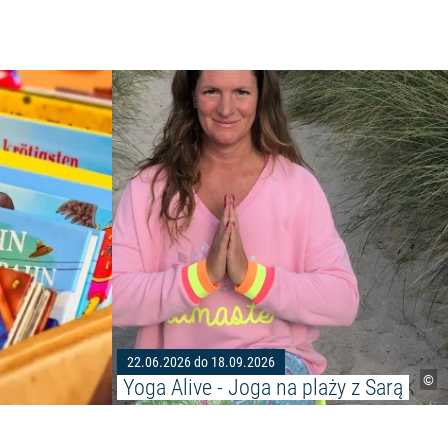
Czytaj więcej: "PCHLI TARG I RYNEK KREATY
cieczka przez dolinę Peene"
22.06.2026 do 18.09.2026
©
Yoga Alive - Joga na plaży z Sarą