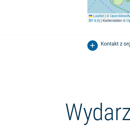
Leaflet
|
©
OpenStreet
BY 4.0
) | Kartendaten ©
O
Kontakt z o
Wydarz