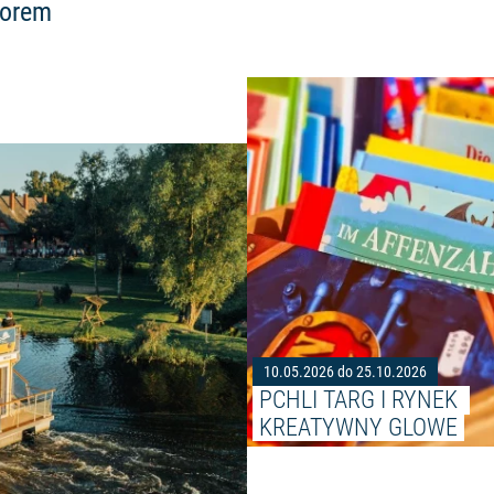
torem
Czytaj więcej: "Jednodniowa wy
10.05.2026 do 25.10.2026
PCHLI TARG I RYNEK 
KREATYWNY GLOWE