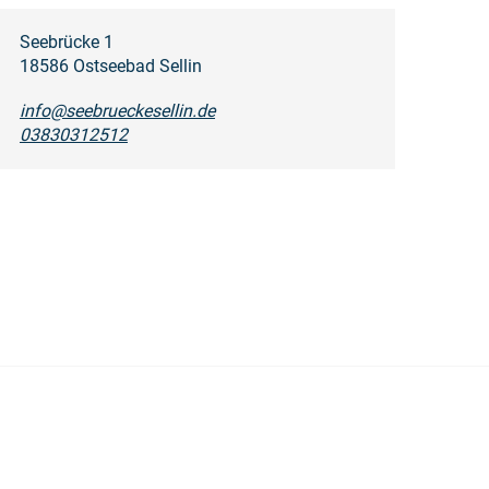
Seebrücke 1
18586 Ostseebad Sellin
info@seebrueckesellin.de
03830312512