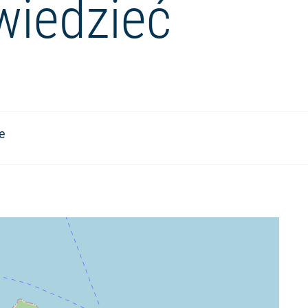
wiedzieć
e