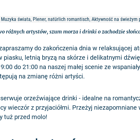
, Muzyka świata, Plener, natürlich romantisch, Aktywność na świeżym 
 różnych artystów, szum morza i drinki o zachodzie słońca
zapraszamy do zakończenia dnia w relaksującej at
 piasku, letnią bryzą na skórze i delikatnymi dźw
19:00 do 21:00 na naszej małej scenie ze wspania
ępują na zmianę różni artyści.
 serwuje orzeźwiające drinki - idealne na romanty
ący wieczór z przyjaciółmi. Przeżyj niezapomniane
y tuż przed molo!