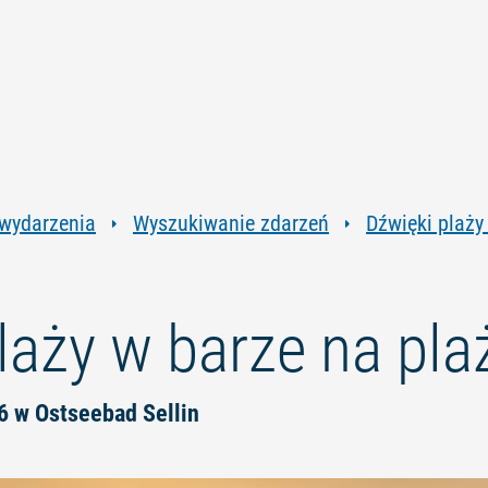
Przejdź
Przejdź
Przejdź
Przejdź
do
do
do
do
treści
nawigacji
wyszukiwania
stopki
pełnotekstowego
 wydarzenia
Wyszukiwanie zdarzeń
Dźwięki plaży
laży w barze na pla
6 w Ostseebad Sellin