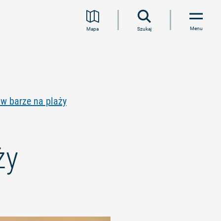
Menu
Mapa
Szukaj
 w barze na plaży
ży