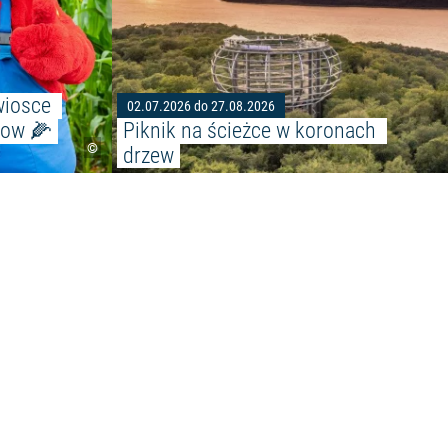
wiosce 
02.07.2026 do 27.08.2026
kow 🌽
Piknik na ścieżce w koronach 
©
drzew