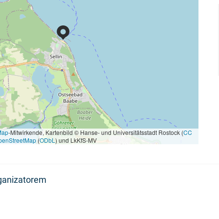
Map
-Mitwirkende, Kartenbild © Hanse- und Universitätsstadt Rostock (
CC
penStreetMap
(
ODbL
) und LkKfS-MV
rganizatorem