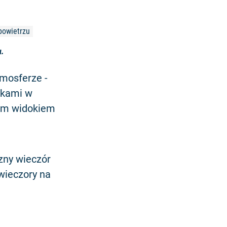
powietrzu
.
mosferze -
iękami w
łym widokiem
czny wieczór
 wieczory na