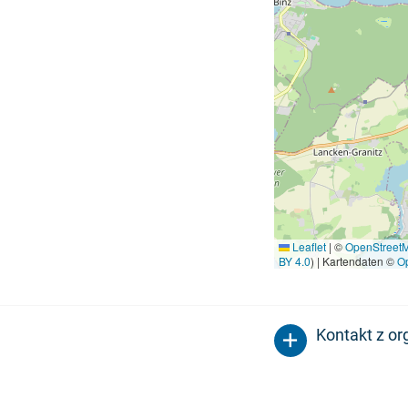
Leaflet
|
©
OpenStreet
BY 4.0
) | Kartendaten ©
O
Kontakt z o