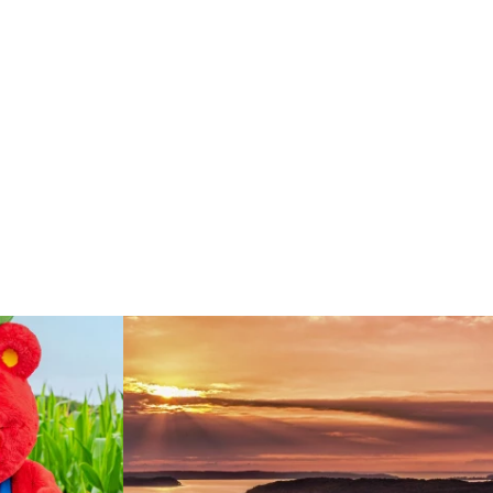
Czytaj więcej: "Labirynt w kukurydzy w wiosce 
rcie 16:30"