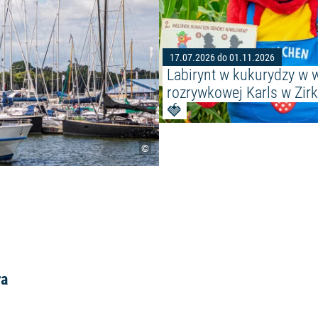
17.07.2026 do 01.11.2026
Labirynt w kukurydzy w 
rozrywkowej Karls w Zir
🍓
©
ra