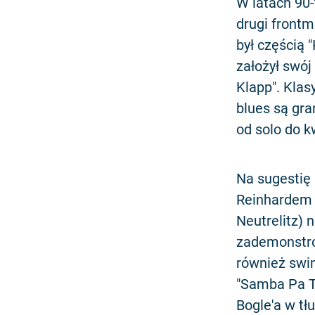
W latach 90-
drugi frontm
był częścią 
założył swó
Klapp". Klasy
blues są gra
od solo do k
Na sugestię
Reinhardem
Neutrelitz) 
zademonstro
również swing
"Samba Pa Ti
Bogle'a w t