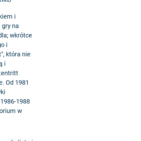
kiem i
 gry na
dla; wkrótce
o i
", która nie
 i
entritt
e. Od 1981
ki
ch 1986-1988
torium w