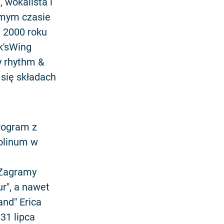
 wokalista i
amym czasie
W 2000 roku
k'sWing
zy rhythm &
się składach
rogram z
olinum w
 Zagramy
ur", a nawet
nd" Erica
31 lipca