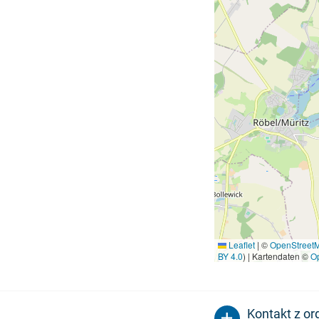
Leaflet
|
©
OpenStreet
BY 4.0
) | Kartendaten ©
O
Kontakt z o