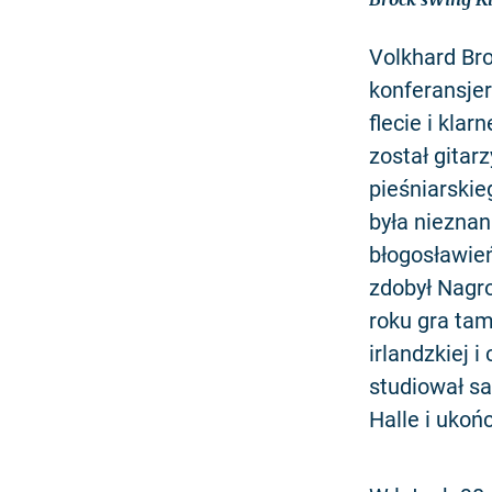
Volkhard Br
konferansjer
flecie i kla
został gitar
pieśniarskieg
była nieznan
błogosławień
zdobył Nagr
roku gra ta
irlandzkiej 
studiował s
Halle i ukoń