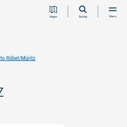
Menu
Mapa
Szukaj
to Röbel/Müritz
z