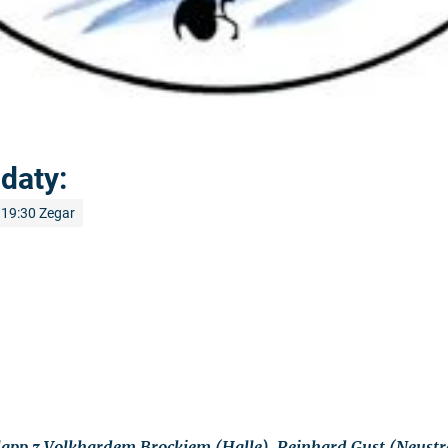
daty:
19:30 Zegar
app z Volkhardem Brockiem (Halle), Reinhard Gust (Neustre