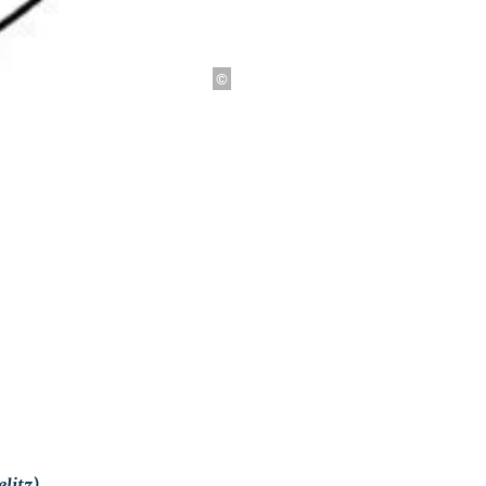
©
litz)