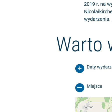
2019 r. na w
Nicolaikirch
wydarzenia.
Warto 
Daty wydarz
Miejsce