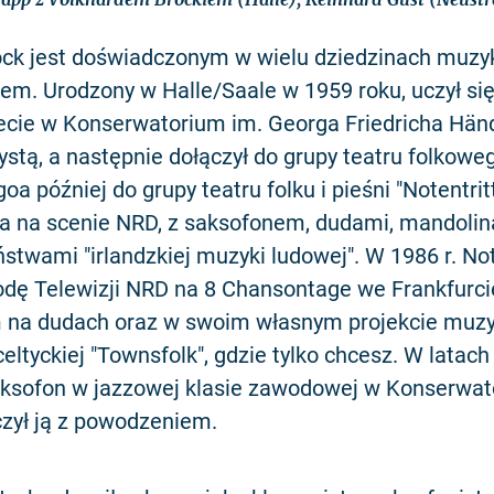
ock jest doświadczonym w wielu dziedzinach muzy
em. Urodzony w Halle/Saale w 1959 roku, uczył się
rnecie w Konserwatorium im. Georga Friedricha Hän
zystą, a następnie dołączył do grupy teatru folkoweg
oa później do grupy teatru folku i pieśni "Notentritt
a na scenie NRD, z saksofonem, dudami, mandoliną
stwami "irlandzkiej muzyki ludowej". W 1986 r. Not
odę Telewizji NRD na 8 Chansontage we Frankfurci
m na dudach oraz w swoim własnym projekcie muzy
i celtyckiej "Townsfolk", gdzie tylko chcesz. W lata
aksofon w jazzowej klasie zawodowej w Konserwa
czył ją z powodzeniem.