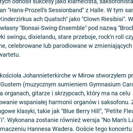
tych odnosił sukcesy jako klarnecista, saksofonista,
an "Hans-Prozell's Sessionband" z Halle. W tym s
"Kinderzirkus ach Quatsch" jako "Clown Riesibisi". 
j własny "Bonsai-Swing-Ensemble" pod nazwą "Broc
ki swingu, dixielandu, stare przeboje, rock'n roll c
ne, celebrowane lub parodiowane w zmieniających 
wartetu.
 kościoła Johannieterkirche w Mirow stworzyłem p
 Gustem (muzycznym sumieniem Gymnasium Car
na organach, gitarze i skrzypcach, który ma na celu
wanie wspaniałej harmonii organów i saksofonu.
owe klasyki, takie jak "Blue Berry Hill", "Petite Fle
". Wykonana zostanie również wersja "No Man's La
łumaczeniu Hannesa Wadera. Goście tego koncertu 