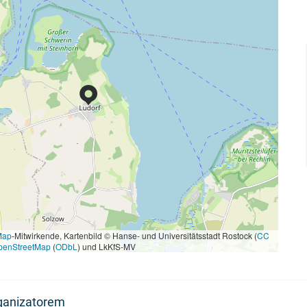
Map
-Mitwirkende, Kartenbild © Hanse- und Universitätsstadt Rostock (
CC
penStreetMap
(
ODbL
) und LkKfS-MV
rganizatorem