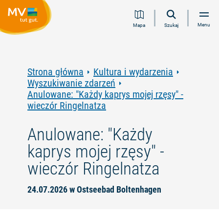
Przejdź
Przejdź
Przejdź
Przejdź
Menu
Mapa
Szukaj
do
do
do
do
treści
nawigacji
wyszukiwania
stopki
pełnotekstowego
Strona główna
Kultura i wydarzenia
Wyszukiwanie zdarzeń
Anulowane: "Każdy kaprys mojej rzęsy" -
wieczór Ringelnatza
Anulowane: "Każdy
kaprys mojej rzęsy" -
wieczór Ringelnatza
24.07.2026 w Ostseebad Boltenhagen