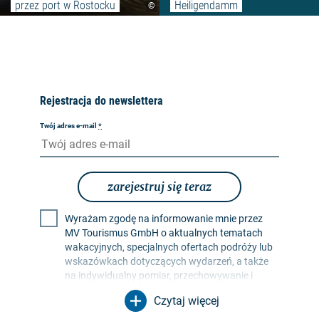
przez port w Rostocku
Heiligendamm
©
Rejestracja do newslettera
Twój adres e-mail
*
zarejestruj się teraz
Wyrażam zgodę na informowanie mnie przez
MV Tourismus GmbH o aktualnych tematach
wakacyjnych, specjalnych ofertach podróży lub
wskazówkach dotyczących wydarzeń, a także
na indywidualny pomiar, przechowywanie i
ocenę współczynników otwarcia i kliknięć w
Czytaj więcej
profilach odbiorców w celu projektowania
przyszłych biuletynów. Moje dane będą