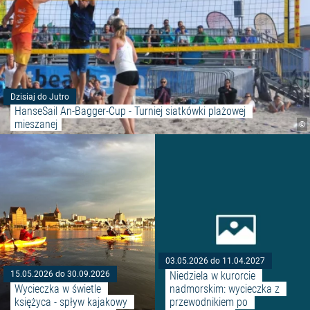
Dzisiaj do Jutro
HanseSail An-Bagger-Cup - Turniej siatkówki plażowej 
mieszanej
©
Czytaj więcej: "Wycieczka w świ
03.05.2026 do 11.04.2027
Niedziela w kurorcie 
15.05.2026 do 30.09.2026
Wycieczka w świetle 
nadmorskim: wycieczka z 
księżyca - spływ kajakowy 
przewodnikiem po 