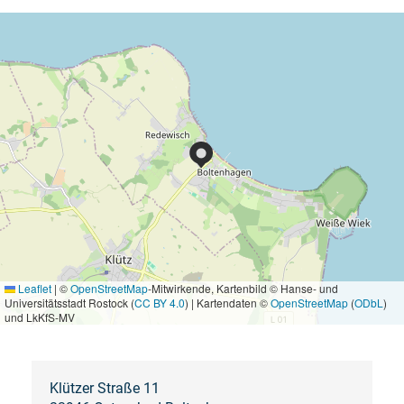
Leaflet
|
©
OpenStreetMap
-Mitwirkende, Kartenbild © Hanse- und
Universitätsstadt Rostock (
CC BY 4.0
) | Kartendaten ©
OpenStreetMap
(
ODbL
)
und LkKfS-MV
Klützer Straße 11