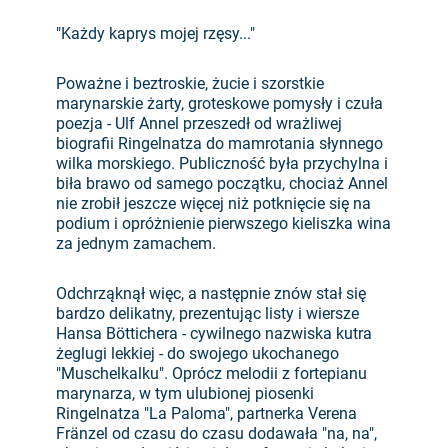
"Każdy kaprys mojej rzęsy..."
Poważne i beztroskie, żucie i szorstkie
marynarskie żarty, groteskowe pomysły i czuła
poezja - Ulf Annel przeszedł od wrażliwej
biografii Ringelnatza do mamrotania słynnego
wilka morskiego. Publiczność była przychylna i
biła brawo od samego początku, chociaż Annel
nie zrobił jeszcze więcej niż potknięcie się na
podium i opróżnienie pierwszego kieliszka wina
za jednym zamachem.
Odchrząknął więc, a następnie znów stał się
bardzo delikatny, prezentując listy i wiersze
Hansa Böttichera - cywilnego nazwiska kutra
żeglugi lekkiej - do swojego ukochanego
"Muschelkalku". Oprócz melodii z fortepianu
marynarza, w tym ulubionej piosenki
Ringelnatza "La Paloma", partnerka Verena
Fränzel od czasu do czasu dodawała "na, na",